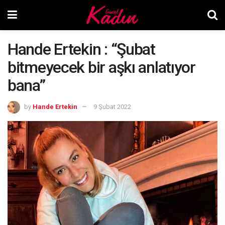
Hande Ertekin : “Şubat
bitmeyecek bir aşkı anlatıyor
bana”
by
Hande Ertekin
9 Şubat 2022