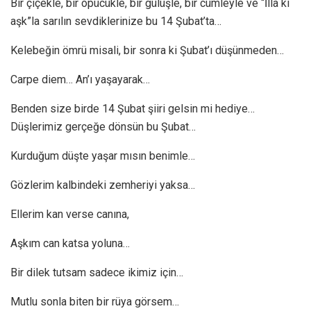
Bir çiçekle, bir öpücükle, bir gülüşle, bir cümleyle ve “İlla ki
aşk”la sarılın sevdiklerinize bu 14 Şubat’ta…
Kelebeğin ömrü misali, bir sonra ki Şubat’ı düşünmeden…
Carpe diem… An’ı yaşayarak…
Benden size birde 14 Şubat şiiri gelsin mi hediye…
Düşlerimiz gerçeğe dönsün bu Şubat…
Kurduğum düşte yaşar mısın benimle…
Gözlerim kalbindeki zemheriyi yaksa…
Ellerim kan verse canına,
Aşkım can katsa yoluna…
Bir dilek tutsam sadece ikimiz için…
Mutlu sonla biten bir rüya görsem…