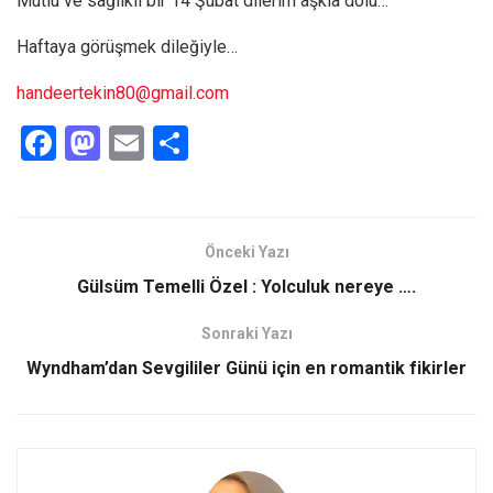
Mutlu ve sağlıklı bir 14 Şubat dilerim aşkla dolu…
Haftaya görüşmek dileğiyle…
handeertekin80@gmail.com
F
M
E
S
a
a
m
h
ce
st
ail
ar
b
o
e
Önceki Yazı
o
d
Gülsüm Temelli Özel : Yolculuk nereye ….
o
o
Sonraki Yazı
k
n
Wyndham’dan Sevgililer Günü için en romantik fikirler