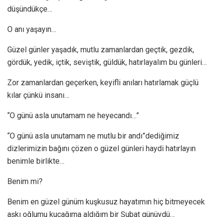
düşündükçe…
O anı yaşayın…
Güzel günler yaşadık, mutlu zamanlardan geçtik, gezdik,
gördük, yedik, içtik, seviştik, güldük, hatırlayalım bu günleri…
Zor zamanlardan geçerken, keyifli anıları hatırlamak güçlü
kılar çünkü insanı…
“O günü asla unutamam ne heyecandı…”
“O günü asla unutamam ne mutlu bir andı”dediğimiz
dizlerimizin bağını çözen o güzel günleri haydi hatırlayın
benimle birlikte…
Benim mi?
Benim en güzel günüm kuşkusuz hayatımın hiç bitmeyecek
aşkı oğlumu kucağıma aldığım bir Şubat günüydü…