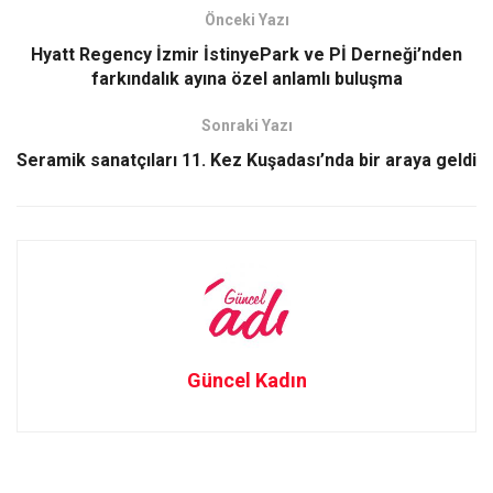
o
d
Önceki Yazı
o
o
Hyatt Regency İzmir İstinyePark ve Pİ Derneği’nden
farkındalık ayına özel anlamlı buluşma
k
n
Sonraki Yazı
Seramik sanatçıları 11. Kez Kuşadası’nda bir araya geldi
Güncel Kadın