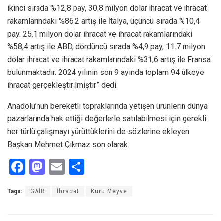
ikinci sırada %12,8 pay, 30.8 milyon dolar ihracat ve ihracat
rakamlarındaki %86,2 artış ile İtalya, üçüncü sırada %10,4
pay, 25.1 milyon dolar ihracat ve ihracat rakamlarındaki
%58,4 artış ile ABD, dördüncü sırada %4,9 pay, 11.7 milyon
dolar ihracat ve ihracat rakamlarındaki %31,6 artış ile Fransa
bulunmaktadır. 2024 yılının son 9 ayında toplam 94 ülkeye
ihracat gerçekleştirilmiştir” dedi.
Anadolu’nun bereketli topraklarında yetişen ürünlerin dünya
pazarlarında hak ettiği değerlerle satılabilmesi için gerekli
her türlü çalışmayı yürüttüklerini de sözlerine ekleyen
Başkan Mehmet Çıkmaz son olarak
F
M
E
S
a
a
m
h
Tags:
GAİB
İhracat
Kuru Meyve
ce
st
ail
ar
b
o
e