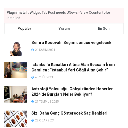
Plugin Install
: Widget Tab Post needs JNews - View Counter to be
installed
Popüler
Yorum
En Son
Semra Kosovalı: Seçim sonucu ve gelecek
21 KASIM 2024
İstanbul’u Kanatları Altına Alan Ressam İrem
Çamlıca : “İstanbul Yeri Göğü Altın Şehir”
4 EYLÜL 2024
Astroloji Yolculuğu: Gökyüzünden Haberler
2024’de Burçları Neler Bekliyor?
27 TEMMUZ 2025
Sizi Daha Genç Gösterecek Saç Renkleri
22 OCAK 2024