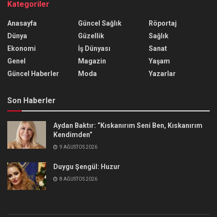
Kategoriler
Anasayfa
Güncel Sağlık
Röportaj
Dünya
Güzellik
Sağlık
Ekonomi
İş Dünyası
Sanat
Genel
Magazin
Yaşam
Güncel Haberler
Moda
Yazarlar
Son Haberler
Aydan Baktır: “Kıskanırım Seni Ben, Kıskanırım
Kendimden”
9 AĞUSTOS 2026
Duygu Şengül: Huzur
8 AĞUSTOS 2026