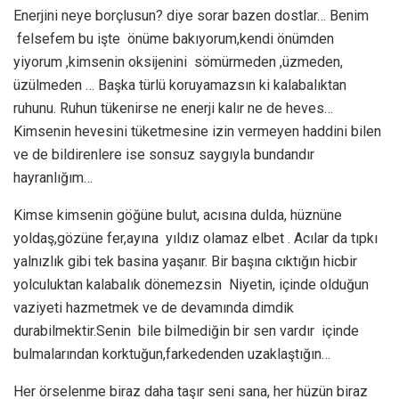
Enerjini neye borçlusun? diye sorar bazen dostlar… Benim
felsefem bu işte önüme bakıyorum,kendi önümden
yiyorum ,kimsenin oksijenini sömürmeden ,üzmeden,
üzülmeden … Başka türlü koruyamazsın ki kalabalıktan
ruhunu. Ruhun tükenirse ne enerji kalır ne de heves…
Kimsenin hevesini tüketmesine izin vermeyen haddini bilen
ve de bildirenlere ise sonsuz saygıyla bundandır
hayranlığım…
Kimse kimsenin göğüne bulut, acısına dulda, hüznüne
yoldaş,gözüne fer,ayına yıldız olamaz elbet . Acılar da tıpkı
yalnızlık gibi tek basina yaşanır. Bir başına cıktığın hicbir
yolculuktan kalabalık dönemezsin Niyetin, içinde olduğun
vaziyeti hazmetmek ve de devamında dimdik
durabilmektir.Senin bile bilmediğin bir sen vardır içinde
bulmalarından korktuğun,farkedenden uzaklaştığın…
Her örselenme biraz daha taşır seni sana, her hüzün biraz