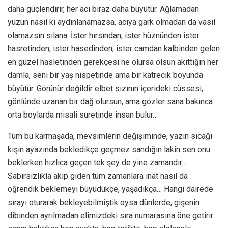
daha güçlendirir, her acı biraz daha büyütür. Ağlamadan
yüzün nasıl ki aydınlanamazsa, acıya gark olmadan da vasıl
olamazsın sılana. İster hırsından, ister hüznünden ister
hasretinden, ister hasedinden, ister camdan kalbinden gelen
en güzel hasletinden gerekçesi ne olursa olsun akıttığın her
damla, seni bir yaş nispetinde ama bir katrecik boyunda
büyütür. Görünür değildir elbet sızının içerideki cüssesi,
gönlünde uzanan bir dağ olursun, ama gözler sana bakınca
orta boylarda misali suretinde insan bulur…
Tüm bu karmaşada, mevsimlerin değişiminde, yazın sıcağı
kışın ayazında bekledikçe geçmez sandığın lakin sen onu
beklerken hızlıca geçen tek şey de yine zamandır…
Sabırsızlıkla akıp giden tüm zamanlara inat nasıl da
öğrendik beklemeyi büyüdükçe, yaşadıkça… Hangi dairede
sırayı oturarak bekleyebilmiştik oysa dünlerde, gişenin
dibinden ayrılmadan elimizdeki sıra numarasına öne getirir