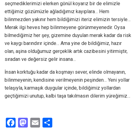
seçmediklerimizi elerken gönül koyarız bir de elimizle
ettiğimiz gözümüzle ağladığımız kayıplara… Hem
bilinmezden yakınır hem bildiğimizi iteriz elimizin tersiyle…
Merak ilgi heves hep bilinmeyene görünmeyenedir. Oysa
bilmediğimiz her şey, gizemine duyulan merak kadar da risk
ve kaygı barındırır içinde… Ama yine de bildiğimiz, hazır
olan, aşina olduğumuz gerçeklik artık cazibesini yitirmiştir,
sıradan ve değersiz gelir insana…
İnsan korktuğu kadar da koşmayı sever, elinde olmayanın,
bilinmeyenin, kendisine verilmeyenin peşinden… Yeni yollar
telaşıyla, karmaşık duygular içinde, bildiğimiz yollardan
geçtiğimizi unutup, kalbi taşa takılmasın dilerim yüreğimiz…
F
M
E
S
a
a
m
h