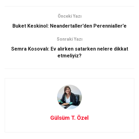
ce
st
ail
ar
b
o
e
Önceki Yazı
o
d
Buket Keskinol: Neandertaller’den Perennialler’e
o
o
Sonraki Yazı
k
n
Semra Kosovalı: Ev alırken satarken nelere dikkat
etmeliyiz?
Gülsüm T. Özel