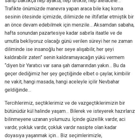
sanıp baktıkça hep ayakta, hep tetikte, hep alelacele…
Trafikte önümüzde manevra yapan araca bile kaç korna
sesinin ötesinde içimizde, dilimizde ne iltifatlar etmiştik bir
an önce devam edebilmek için menzile… Aksamdan sabaha,
hafta sonundan pazartesiye kadar sabırla itaatle ve de
umutla bekliyoruz olacağı günü verilen süreyi her ne zaman
diliminde ise insanoğlu her seye alışabilir, her şeyi
kaldırabilir zaten” senin kaldıramayacağın yükü vermem
“diyen bir Yaratıcı var sana şah damarından yakın… Bu da
geçer dediğimiz her şey geçtiğinde elbet o çaylar, kimbilir
ne vakit, hangi masada, hangi aceleyle içilir Nevbahar
geldiğinde…
Tercihlerimiz, seçtiklerimiz ve de vazgeçtiklerimizin bir
bütünüdür kül halinde yaşam… Bilerek ve isteyerek hazırlarız
bilinmeyene uzanan yolumuzu. İçinde güzellik vardır, aci
vardır, yokluk vardır, çokluk vardır nasipte olan kadar
doyasıya yaşanmak için… Biz seçimlerimizle,