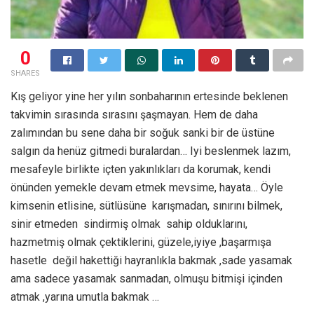
0
SHARES
Kış geliyor yine her yılın sonbaharının ertesinde beklenen
takvimin sırasında sırasını şaşmayan. Hem de daha
zalımından bu sene daha bir soğuk sanki bir de üstüne
salgın da henüz gitmedi buralardan… Iyi beslenmek lazım,
mesafeyle birlikte içten yakınlıkları da korumak, kendi
önünden yemekle devam etmek mevsime, hayata… Öyle
kimsenin etlisine, sütlüsüne karışmadan, sınırını bilmek,
sinir etmeden sindirmiş olmak sahip olduklarını,
hazmetmiş olmak çektiklerini, güzele,iyiye ,başarmışa
hasetle değil hakettiği hayranlıkla bakmak ,sade yasamak
ama sadece yasamak sanmadan, olmuşu bitmişi içinden
atmak ,yarına umutla bakmak …