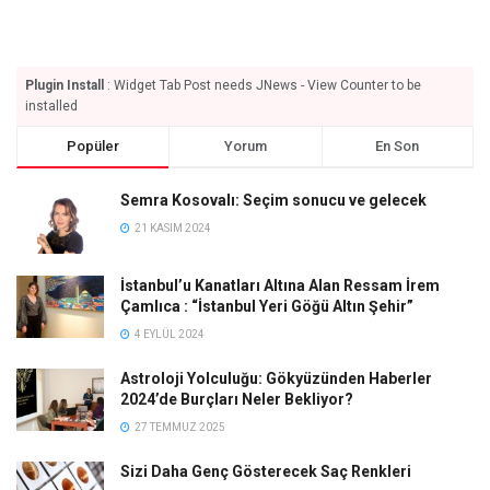
Plugin Install
: Widget Tab Post needs JNews - View Counter to be
installed
Popüler
Yorum
En Son
Semra Kosovalı: Seçim sonucu ve gelecek
21 KASIM 2024
İstanbul’u Kanatları Altına Alan Ressam İrem
Çamlıca : “İstanbul Yeri Göğü Altın Şehir”
4 EYLÜL 2024
Astroloji Yolculuğu: Gökyüzünden Haberler
2024’de Burçları Neler Bekliyor?
27 TEMMUZ 2025
Sizi Daha Genç Gösterecek Saç Renkleri