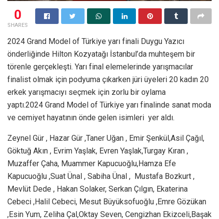
0
SHARES
2024 Grand Model of Türkiye yarı finali Duygu Yazıcı
önderliğinde Hilton Kozyatağı İstanbul’da muhteşem bir
törenle gerçekleşti. Yarı final elemelerinde yarışmacılar
finalist olmak için podyuma çıkarken jüri üyeleri 20 kadın 20
erkek yarışmacıyı seçmek için zorlu bir oylama
yaptı.2024
Grand Model of Türkiye yarı finalinde sanat moda
ve cemiyet hayatının önde gelen isimleri yer aldı.
Zeynel Gür , Hazar Gür ,Taner Uğan , Emir Şenkül,Asil Çağıl,
Göktuğ Akın , Evrim Yaşlak, Evren Yaşlak,Turgay Kıran ,
Muzaffer Çaha, Muammer Kapucuoğlu,Hamza Efe
Kapucuoğlu ,Suat Ünal , Sabiha Ünal , Mustafa Bozkurt ,
Mevlüt Dede , Hakan Solaker, Serkan Çılgın, Ekaterina
Cebeci ,Halil Cebeci, Mesut Büyüksofuoğlu ,Emre Gözükan
,Esin Yum, Zeliha Çal,Oktay Seven, Cengizhan Ekizceli,Başak