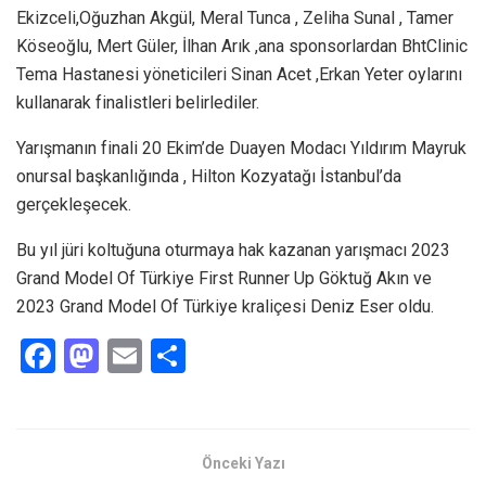
Ekizceli,Oğuzhan Akgül, Meral Tunca , Zeliha Sunal , Tamer
Köseoğlu, Mert Güler, İlhan Arık ,ana sponsorlardan BhtClinic
Tema Hastanesi yöneticileri Sinan Acet ,Erkan Yeter oylarını
kullanarak finalistleri belirlediler.
Yarışmanın finali 20 Ekim’de Duayen Modacı Yıldırım Mayruk
onursal başkanlığında , Hilton Kozyatağı İstanbul’da
gerçekleşecek.
Bu yıl jüri koltuğuna oturmaya hak kazanan yarışmacı 2023
Grand Model Of Türkiye First Runner Up Göktuğ Akın ve
2023 Grand Model Of Türkiye kraliçesi Deniz Eser oldu.
F
M
E
S
a
a
m
h
ce
st
ail
ar
b
o
e
Önceki Yazı