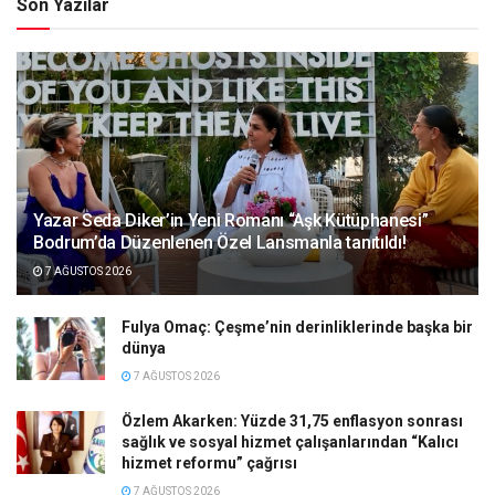
Son Yazılar
Yazar Seda Diker’in Yeni Romanı “Aşk Kütüphanesi”
Bodrum’da Düzenlenen Özel Lansmanla tanıtıldı!
7 AĞUSTOS 2026
Fulya Omaç: Çeşme’nin derinliklerinde başka bir
dünya
7 AĞUSTOS 2026
Özlem Akarken: Yüzde 31,75 enflasyon sonrası
sağlık ve sosyal hizmet çalışanlarından “Kalıcı
hizmet reformu” çağrısı
7 AĞUSTOS 2026