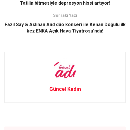
o
d
Tatilin bitmesiyle depresyon hissi artıyor!
o
o
Sonraki Yazı
k
n
Fazıl Say & Aslıhan And düo konseri ile Kenan Doğulu ilk
kez ENKA Açık Hava Tiyatrosu’nda!
Güncel Kadın