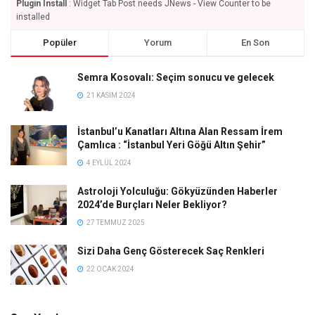
Plugin Install
: Widget Tab Post needs JNews - View Counter to be
installed
Popüler
Yorum
En Son
Semra Kosovalı: Seçim sonucu ve gelecek
21 KASIM 2024
İstanbul’u Kanatları Altına Alan Ressam İrem
Çamlıca : “İstanbul Yeri Göğü Altın Şehir”
4 EYLÜL 2024
Astroloji Yolculuğu: Gökyüzünden Haberler
2024’de Burçları Neler Bekliyor?
27 TEMMUZ 2025
Sizi Daha Genç Gösterecek Saç Renkleri
22 OCAK 2024