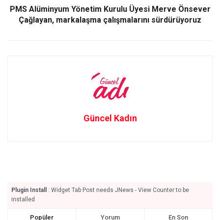
k
n
PMS Alüminyum Yönetim Kurulu Üyesi Merve Önsever
Çağlayan, markalaşma çalışmalarını sürdürüyoruz
Güncel Kadın
Plugin Install
: Widget Tab Post needs JNews - View Counter to be
installed
Popüler
Yorum
En Son