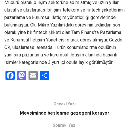
Müdürü olarak bilişim sektörüne adım atmış ve uzun yıllar
ulusal ve uluslararası bilişim, telekom ve fintech şirketlerinin
pazarlama ve kurumsal İletişim yöneticiliği görevlerinde
bulunmuştur. Ok, Mikro Yazılım’daki görevinin ardından son
olarak yine bir fintech şirketi olan Tam Finans’ta Pazarlama
ve Kurumsal İletişim Yöneticisi olarak görev almıştır. Gözde
OK, uluslararası arenada 1 ürün konumlandırma ödülünün
yanı sıra pazarlama ve kurumsal iletişim alanında başarılı
isimler kategorisinde 3 yurt içi ödüle layık görülmüştür.
F
M
E
S
a
a
m
h
ce
st
ail
ar
b
o
e
Önceki Yazı
o
d
Mevsiminde beslenme gezegeni koruyor
o
o
Sonraki Yazı