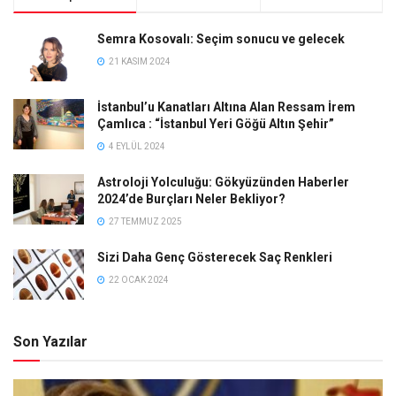
Semra Kosovalı: Seçim sonucu ve gelecek
21 KASIM 2024
İstanbul’u Kanatları Altına Alan Ressam İrem
Çamlıca : “İstanbul Yeri Göğü Altın Şehir”
4 EYLÜL 2024
Astroloji Yolculuğu: Gökyüzünden Haberler
2024’de Burçları Neler Bekliyor?
27 TEMMUZ 2025
Sizi Daha Genç Gösterecek Saç Renkleri
22 OCAK 2024
Son Yazılar