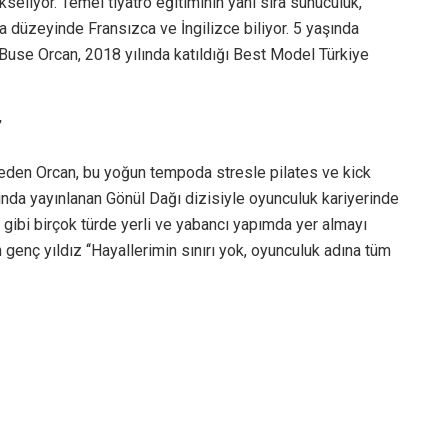
eliyor. Temel tiyatro eğitiminin yanı sıra sunuculuk,
ma düzeyinde Fransızca ve İngilizce biliyor. 5 yaşında
Buse Orcan, 2018 yılında katıldığı Best Model Türkiye
”
 eden Orcan, bu yoğun tempoda stresle pilates ve kick
ında yayınlanan Gönül Dağı dizisiyle oyunculuk kariyerinde
gibi birçok türde yerli ve yabancı yapımda yer almayı
 genç yıldız ‘‘Hayallerimin sınırı yok, oyunculuk adına tüm