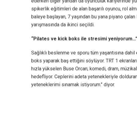
ederken diğer yandan da oyunculuk kariyerinde yüks
spikerlik eğitimleri de alan başarılı oyuncu, rol al
baleye başlayan, 7 yaşından bu yana piyano çalan 
yarışmasında da ikinci seçildi.
“Pilates ve kick boks ile stresimi yeniyorum…
Sağlıklı beslenme ve sporu tüm yaşantısına dahil
boks yaparak baş ettiğini söylüyor. TRT 1 ekranlar
hızla yükselen Buse Orcan; komedi, dram, müzikal 
hedefliyor. Ceplerini adeta yetenekleriyle dolduran
yeteneklerimi sınamak istiyorum.’’ diyor.