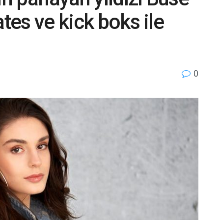
ates ve kick boks ile
0