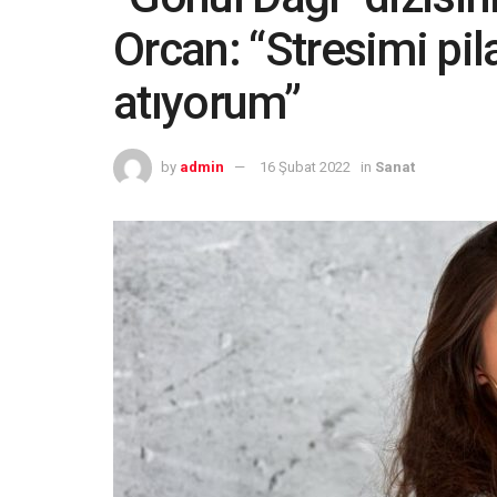
Orcan: “Stresimi pil
atıyorum”
by
admin
16 Şubat 2022
in
Sanat