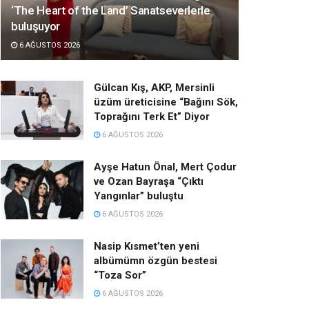
‘The Heart of the Land’ Sanatseverlerle
buluşuyor
6 AĞUSTOS 2026
Gülcan Kış, AKP, Mersinli
üzüm üreticisine “Bağını Sök,
Toprağını Terk Et” Diyor
6 AĞUSTOS 2026
Ayşe Hatun Önal, Mert Çodur
ve Ozan Bayraşa “Çıktı
Yangınlar” buluştu
6 AĞUSTOS 2026
Nasip Kısmet’ten yeni
albümümn özgün bestesi
“Toza Sor”
6 AĞUSTOS 2026