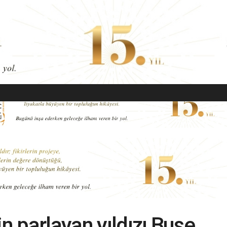
EKONOMI
MODA
GÜZELLIK
SAĞLIK
YAŞAM
SANAT
in parlayan yıldızı Buse