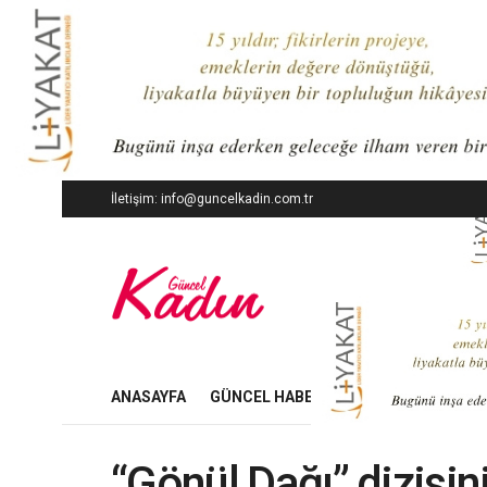
İletişim: info@guncelkadin.com.tr
ANASAYFA
GÜNCEL HABERLER
İŞ DÜNYASI
“Gönül Dağı” dizisin