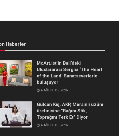
on Haberler
McArt.ist’in Bali’deki
Uluslararası Sergisi ‘The Heart
of the Land’ Sanatseverlerle
buluşuyor
6 AĞUSTOS 2026
Gülcan Kış, AKP, Mersinli üzüm
üreticisine “Bağını Sök,
Toprağını Terk Et” Diyor
6 AĞUSTOS 2026