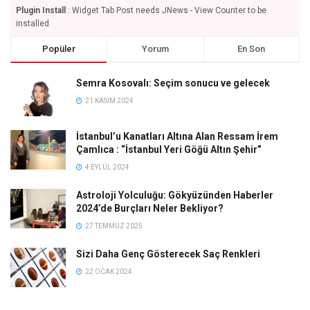
Plugin Install
: Widget Tab Post needs JNews - View Counter to be
installed
Popüler
Yorum
En Son
Semra Kosovalı: Seçim sonucu ve gelecek
21 KASIM 2024
İstanbul’u Kanatları Altına Alan Ressam İrem
Çamlıca : “İstanbul Yeri Göğü Altın Şehir”
4 EYLÜL 2024
Astroloji Yolculuğu: Gökyüzünden Haberler
2024’de Burçları Neler Bekliyor?
27 TEMMUZ 2025
Sizi Daha Genç Gösterecek Saç Renkleri
22 OCAK 2024