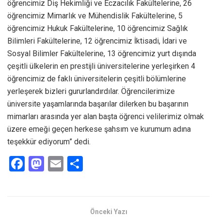
öğrencimiz Diş Hekimliği ve Eczacılık Fakültelerine, 26
öğrencimiz Mimarlık ve Mühendislik Fakültelerine, 5
öğrencimiz Hukuk Fakültelerine, 10 öğrencimiz Sağlık
Bilimleri Fakültelerine, 12 öğrencimiz İktisadi, İdari ve
Sosyal Bilimler Fakültelerine, 13 öğrencimiz yurt dışında
çeşitli ülkelerin en prestijli üniversitelerine yerleşirken 4
öğrencimiz de faklı üniversitelerin çeşitli bölümlerine
yerleşerek bizleri gururlandırdılar. Öğrencilerimize
üniversite yaşamlarında başarılar dilerken bu başarının
mimarları arasında yer alan başta öğrenci velilerimiz olmak
üzere emeği geçen herkese şahsım ve kurumum adına
teşekkür ediyorum” dedi.
F
M
E
S
a
a
m
h
ce
st
ail
ar
b
o
e
Önceki Yazı