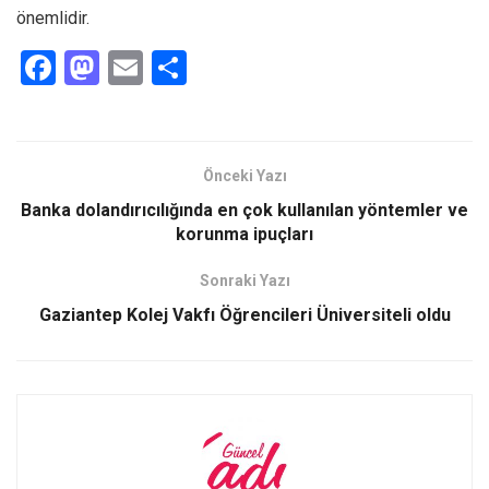
önemlidir.
F
M
E
S
a
a
m
h
ce
st
ail
ar
b
o
e
Önceki Yazı
o
d
Banka dolandırıcılığında en çok kullanılan yöntemler ve
o
o
korunma ipuçları
k
n
Sonraki Yazı
Gaziantep Kolej Vakfı Öğrencileri Üniversiteli oldu