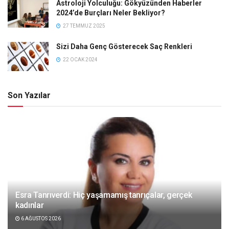
Astroloji Yolculuğu: Gökyüzünden Haberler
2024’de Burçları Neler Bekliyor?
27 TEMMUZ 2025
Sizi Daha Genç Gösterecek Saç Renkleri
22 OCAK 2024
Son Yazılar
Esra Tanrıverdi: Hiç yaşamamış tanrıçalar, gerçek
kadınlar
6 AĞUSTOS 2026