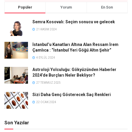
Popüler
Yorum
En Son
Semra Kosovalı: Seçim sonucu ve gelecek
21 KASIM 2024
İstanbul’u Kanatları Altına Alan Ressam İrem
Çamlıca : “İstanbul Yeri Göğü Altın Şehir”
4 EYLÜL 2024
Astroloji Yolculuğu: Gökyüzünden Haberler
2024’de Burçları Neler Bekliyor?
27 TEMMUZ 2025
Sizi Daha Genç Gösterecek Saç Renkleri
22 OCAK 2024
Son Yazılar