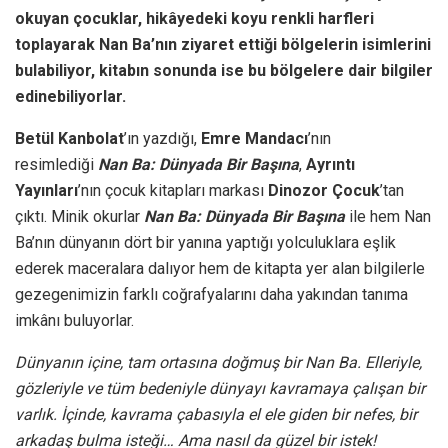
okuyan çocuklar, hikâyedeki koyu renkli harfleri
toplayarak Nan Ba’nın ziyaret ettiği bölgelerin isimlerini
bulabiliyor, kitabın sonunda ise bu bölgelere dair bilgiler
edinebiliyorlar.
Betül Kanbolat
’ın yazdığı,
Emre Mandacı
’nın
resimlediği
Nan Ba: Dünyada Bir Başına
,
Ayrıntı
Yayınları
’nın çocuk kitapları markası
Dinozor Çocuk
’tan
çıktı. Minik okurlar
Nan Ba: Dünyada Bir Başına
ile hem Nan
Ba’nın dünyanın dört bir yanına yaptığı yolculuklara eşlik
ederek maceralara dalıyor hem de kitapta yer alan bilgilerle
gezegenimizin farklı coğrafyalarını daha yakından tanıma
imkânı buluyorlar.
Dünyanın içine, tam ortasına doğmuş bir Nan Ba. Elleriyle,
gözleriyle ve tüm bedeniyle dünyayı kavramaya çalışan bir
varlık. İçinde, kavrama çabasıyla el ele giden bir nefes, bir
arkadaş bulma isteği… Ama nasıl da güzel bir istek!