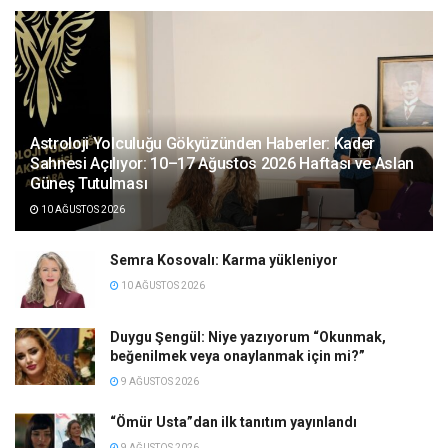
Astroloji Yolculuğu Gökyüzünden Haberler: Kader
Sahnesi Açılıyor: 10–17 Ağustos 2026 Haftası ve Aslan
Güneş Tutulması
10 AĞUSTOS 2026
Semra Kosovalı: Karma yükleniyor
10 AĞUSTOS 2026
Duygu Şengül: Niye yazıyorum “Okunmak,
beğenilmek veya onaylanmak için mi?”
9 AĞUSTOS 2026
“Ömür Usta”dan ilk tanıtım yayınlandı
9 AĞUSTOS 2026