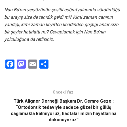
Nan Ba’nın yeryüzünün çeşitli coğrafyalarında sürdürdüğü
bu arayış size de tanıdık geldi mi? Kimi zaman canının
yandığı, kimi zaman keyiften kendinden geçtiği anlar size
bir şeyler hatırlattı mı? Cevaplamak için Nan Ba’nın
yolculuğuna davetlisiniz.
F
M
E
S
a
a
m
h
ce
st
ail
ar
b
o
e
Önceki Yazı
o
d
Türk Aligner Derneği Başkanı Dr. Cemre Geze :
o
o
“Ortodontik tedaviyle sadece güzel bir gülüş
sağlamakla kalmıyoruz, hastalarımızın hayatlarına
k
n
dokunuyoruz”