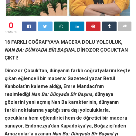
0
SHARES
16 FARKLI COĞRAFYAYA
MACERA DOLU YOLCULUK,
NAN BA: DÜNYADA BİR BAŞINA,
DİNOZOR ÇOCUK’TAN
ÇIKTI!
Dinozor Çocuk’tan, dünyanın farklı coğrafyalarını keşfe
çıkan eğlenceli bir macera: Gazeteci yazar Betül
Kanbolat’ın kaleme aldığı, Emre Mandacı’nın
resimlediği
Nan Ba: Dünyada Bir Başına
, dünyaya
gözlerini yeni açmış Nan Ba karakterinin, dünyanın
farklı noktalarına yaptığı sıra dışı yolculuklarla,
çocuklara hem eğlendirici hem de öğretici bir macera
sunuyor. Endonezya’dan Kapadokya’ya, Boğaziçi’nden
Amazonlar’a uzanan
Nan Ba: Dünyada Bir Başına
’yı