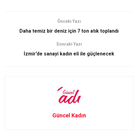
a
a
m
h
ce
st
ail
ar
b
o
e
Önceki Yazı
o
d
Daha temiz bir deniz için 7 ton atık toplandı
o
o
Sonraki Yazı
k
n
İzmir’de sanayi kadın eli ile güçlenecek
Güncel Kadın