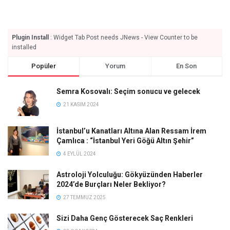
Plugin Install
: Widget Tab Post needs JNews - View Counter to be
installed
Popüler
Yorum
En Son
Semra Kosovalı: Seçim sonucu ve gelecek
21 KASIM 2024
İstanbul’u Kanatları Altına Alan Ressam İrem
Çamlıca : “İstanbul Yeri Göğü Altın Şehir”
4 EYLÜL 2024
Astroloji Yolculuğu: Gökyüzünden Haberler
2024’de Burçları Neler Bekliyor?
27 TEMMUZ 2025
Sizi Daha Genç Gösterecek Saç Renkleri