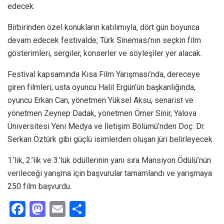
edecek.
Birbirinden özel konukların katılımıyla, dört gün boyunca
devam edecek festivalde; Türk Sineması’nın seçkin film
gösterimleri, sergiler, konserler ve söyleşiler yer alacak.
Festival kapsamında Kısa Film Yarışması’nda, dereceye
giren filmleri; usta oyuncu Halil Ergün’ün başkanlığında,
oyuncu Erkan Can, yönetmen Yüksel Aksu, senarist ve
yönetmen Zeynep Dadak, yönetmen Ömer Sinir, Yalova
Üniversitesi Yeni Medya ve İletişim Bölümü’nden Doç. Dr.
Serkan Öztürk gibi güçlü isimlerden oluşan jüri belirleyecek.
1.’lik, 2.’lik ve 3.’lük ödüllerinin yanı sıra Mansiyon Ödülü’nün
verileceği yarışma için başvurular tamamlandı ve yarışmaya
250 film başvurdu.
F
M
E
S