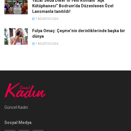
Yazar Seda Diker’in Yeni Romanı “Aşk
Kütüphanesi” Bodrum’da Düzenlenen Özel
Lansmanla tanıtıldı!
7 AĞUSTOS 2026
Fulya Omaç: Çeşme’nin derinliklerinde başka bir
dünya
7 AĞUSTOS 2026
Güncel Kadın
Sosyal Medya