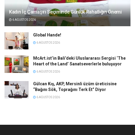
Kadın İç Çamaşırı Seçiminde Günlük Rahatlığın Önemi
6 AĞUSTOS 2026
Global Hande!
6 AĞUSTOS 2026
McArt.ist’in Bali’deki Uluslararası Sergisi ‘The
Heart of the Land’ Sanatseverlerle buluşuyor
6 AĞUSTOS 2026
Gülcan Kış, AKP, Mersinli üzüm üreticisine
“Bağını Sök, Toprağını Terk Et” Diyor
6 AĞUSTOS 2026