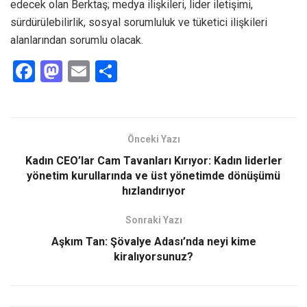
edecek olan Berktaş; medya ilişkileri, lider iletişimi,
sürdürülebilirlik, sosyal sorumluluk ve tüketici ilişkileri
alanlarından sorumlu olacak.
F
M
E
S
a
a
m
h
ce
st
ail
ar
b
o
e
Önceki Yazı
o
d
Kadın CEO’lar Cam Tavanları Kırıyor: Kadın liderler
o
o
yönetim kurullarında ve üst yönetimde dönüşümü
hızlandırıyor
k
n
Sonraki Yazı
Aşkım Tan: Şövalye Adası’nda neyi kime
kiralıyorsunuz?