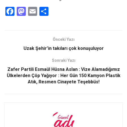
F
M
E
S
a
a
m
h
ce
st
ail
ar
b
o
e
Önceki Yazı
o
d
Uzak Şehir’in takıları çok konuşuluyor
o
o
Sonraki Yazı
k
n
Zafer Partili Esmaül Hüsna Aslan : Vize Alamadığımız
Ülkelerden Çöp Yağıyor : Her Gün 150 Kamyon Plastik
Atık, Resmen Cinayete Teşebbüs!