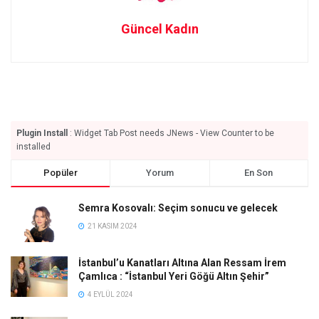
Güncel Kadın
Plugin Install
: Widget Tab Post needs JNews - View Counter to be
installed
Popüler
Yorum
En Son
Semra Kosovalı: Seçim sonucu ve gelecek
21 KASIM 2024
İstanbul’u Kanatları Altına Alan Ressam İrem
Çamlıca : “İstanbul Yeri Göğü Altın Şehir”
4 EYLÜL 2024