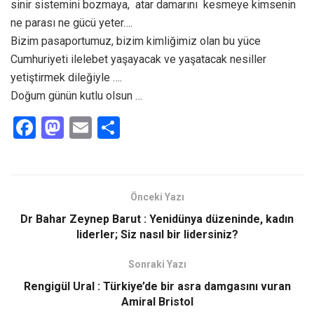
sinir sistemini bozmaya, atar damarını kesmeye kimsenin
ne parası ne gücü yeter….
Bizim pasaportumuz, bizim kimliğimiz olan bu yüce
Cumhuriyeti ilelebet yaşayacak ve yaşatacak nesiller
yetiştirmek dileğiyle ….
Doğum günün kutlu olsun …
F
M
E
S
a
a
m
h
ce
st
ail
ar
b
o
e
Önceki Yazı
o
d
Dr Bahar Zeynep Barut : Yenidünya düzeninde, kadın
o
o
liderler; Siz nasıl bir lidersiniz?
k
n
Sonraki Yazı
Rengigül Ural : Türkiye’de bir asra damgasını vuran
Amiral Bristol