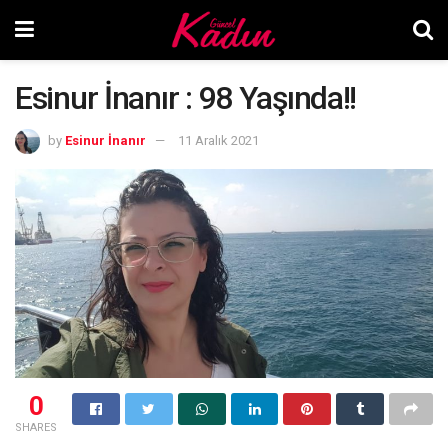
Esinur İnanır : 98 Yaşında!!
by
Esinur İnanır
11 Aralık 2021
0
SHARES