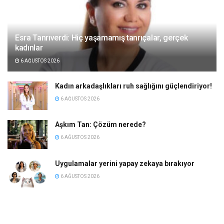
Esra Tanrıverdi: Hiç yaşamamış tanrıçalar, gerçek
kadınlar
6 AĞUSTOS 2026
Kadın arkadaşlıkları ruh sağlığını güçlendiriyor!
6 AĞUSTOS 2026
Aşkım Tan: Çözüm nerede?
6 AĞUSTOS 2026
Uygulamalar yerini yapay zekaya bırakıyor
6 AĞUSTOS 2026