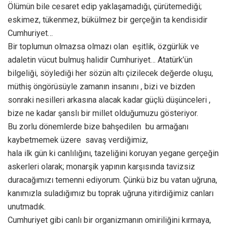
Ölümün bile cesaret edip yaklaşamadığı, çürütemediği;
eskimez, tükenmez, bükülmez bir gerçeğin ta kendisidir
Cumhuriyet…
Bir toplumun olmazsa olmazı olan eşitlik, özgürlük ve
adaletin vücut bulmuş halidir Cumhuriyet… Atatürk’ün
bilgeliği, söylediği her sözün altı çizilecek değerde oluşu,
müthiş öngörüsüyle zamanın insanını , bizi ve bizden
sonraki nesilleri arkasına alacak kadar güçlü düşünceleri ,
bize ne kadar şanslı bir millet olduğumuzu gösteriyor.
Bu zorlu dönemlerde bize bahşedilen bu armağanı
kaybetmemek üzere savaş verdiğimiz,
hala ilk gün ki canlılığını, tazeliğini koruyan yegane gerçeğin
askerleri olarak; monarşik yapının karşısında tavizsiz
duracağımızı temenni ediyorum. Çünkü biz bu vatan uğruna,
kanımızla suladığımız bu toprak uğruna yitirdiğimiz canları
unutmadık.
Cumhuriyet gibi canlı bir organizmanın omiriliğini kırmaya,