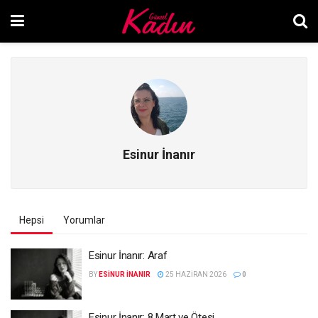
Esinur İnanır
Hepsi
Yorumlar
Esinur İnanır: Araf
BY
ESINUR İNANIR
25 HAZIRAN 2026
0
Esinur İnanır: 8 Mart ve Ötesi