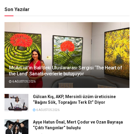
Son Yazılar
McArt.ist’in Bali’deki Uluslararası Sergisi ‘The Heart of
the Land’ Sanatseverlerle buluşuyor
6 AĞUSTOS 2026
Gülcan Kış, AKP, Mersinli üzüm üreticisine
“Bağını Sök, Toprağını Terk Et” Diyor
6 AĞUSTOS 2026
Ayşe Hatun Önal, Mert Çodur ve Ozan Bayraşa
“Çıktı Yangınlar” buluştu