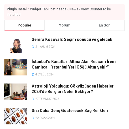
Plugin Install
: Widget Tab Post needs JNews - View Counter to be
installed
Popüler
Yorum
En Son
Semra Kosovalı: Seçim sonucu ve gelecek
21 KASIM 2024
İstanbul’u Kanatları Altına Alan Ressam İrem
Çamlıca : “İstanbul Yeri Göğü Altın Şehir”
4 EYLÜL 2024
Astroloji Yolculuğu: Gökyüzünden Haberler
2024’de Burçları Neler Bekliyor?
27 TEMMUZ 2025
Sizi Daha Genç Gösterecek Saç Renkleri
22 OCAK 2024