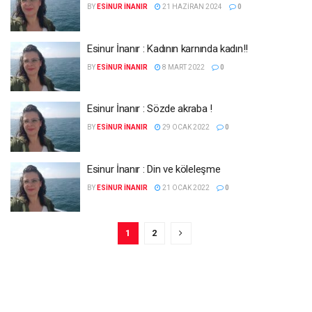
BY
ESINUR İNANIR
21 HAZIRAN 2024
0
Esinur İnanır : Kadının karnında kadın!!
BY
ESINUR İNANIR
8 MART 2022
0
Esinur İnanır : Sözde akraba !
BY
ESINUR İNANIR
29 OCAK 2022
0
Esinur İnanır : Din ve köleleşme
BY
ESINUR İNANIR
21 OCAK 2022
0
1
2