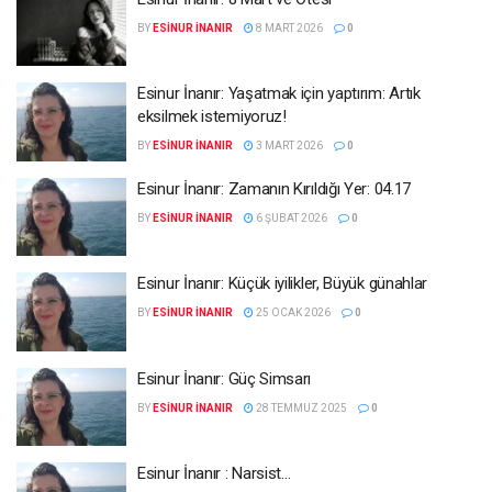
BY
ESINUR İNANIR
8 MART 2026
0
Esinur İnanır: Yaşatmak için yaptırım: Artık
eksilmek istemiyoruz!
BY
ESINUR İNANIR
3 MART 2026
0
Esinur İnanır: Zamanın Kırıldığı Yer: 04.17
BY
ESINUR İNANIR
6 ŞUBAT 2026
0
Esinur İnanır: Küçük iyilikler, Büyük günahlar
BY
ESINUR İNANIR
25 OCAK 2026
0
Esinur İnanır: Güç Simsarı
BY
ESINUR İNANIR
28 TEMMUZ 2025
0
Esinur İnanır : Narsist…