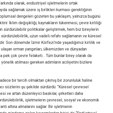
farkında olarak, endüstriyel işletmelerin ortak
fayda sağlamak üzere iş birlikleri kurması gerektiğinin
toplumsal dengeleri gözeten bu yaklaşım, yalnızca bugünü
ir. İklim değişikliği, kaynakların tükenmesi, çevre kirliliği
n sürdürülebilir politikalar geliştirmek, hem biz bireylerin
ürdürülebilirlik, uzun vadeli refahı sağlamanın ve küresel
dir. Son dönemde İzmir Körfezi’nde yaşadığımız kirlilik ve
ar ulaşan orman yangınları, ülkemizden ve dünyadan
a pek çok çevre felaketi… Tüm bunlar birey olarak da
 yönelik atılması gereken adımların aciliyetini bizlere
adece bir tercih olmaktan çıkmış bir zorunluluk haline
cı sözlerini şu şekilde sürdürdü: “Küresel çevresel
mesi ve artan düzenleyici baskılar, şirketleri daha
rdürülebilirlik, işletmelerin çevresel, sosyal ve ekonomik
nti altına almalarını sağlar. Bir işletmenin