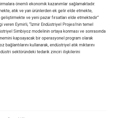
firmalara önemli ekonomik kazanımlar sağlamaktadır.
ekte, atık ve yan ürünlerden ek gelir elde etmekte,
ını geliştirmekte ve yeni pazar fırsatları elde etmektedir”
gi veren Eymirli, “İzmir Endüstriyel Projesi’nin temel
düstriyel Simbiyoz modelinin ortaya konması ve sonrasında
önemini kapsayacak bir operasyonel program olarak
z bağlantılarını kullanarak, endüstriyel atık miktarını
düstri sektöründeki tedarik zinciri ilişkilerini