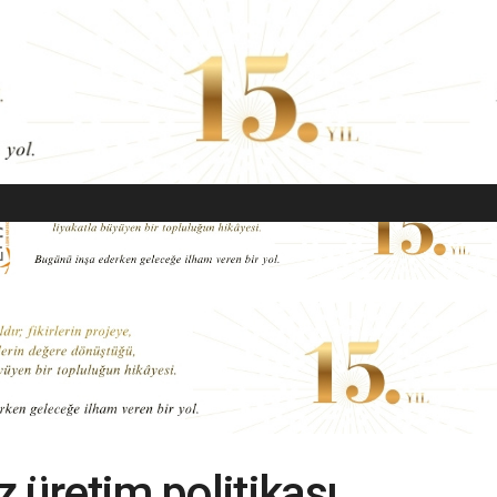
EKONOMI
MODA
GÜZELLIK
SAĞLIK
YAŞAM
SANAT
 üretim politikası