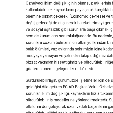
Özhelvacı iklim değişikliğinin olumsuz etkilerinin 
kullanılabilecek kaynaklarını paylaşarak karşılıklı 
önemine dikkat çekerek, “Ekonomik, çevresel ve 
değil, geleceği de düşünerek hareket etmeyi gerektir
ve sosyal eşitsizlik gibi sorunlarla başa çıkmak içi
hem de kurumların sorumluluğundadır. Bu nedenle, s
sorunlara çözüm bulmanın en etkin yollarından biri
balık ölümleri, yaz aylarında şehrimizin içine kad
medyaya yansıyan ve yakından takip ettiğimiz dah
bizzat yakından hissettiğimiz ve sürdürülebilirliğe
gösteren önemli gelişmeler oldu” dedi.
Sürdürülebilirliğin, günümüzde işletmeler için de s
geldiğini dile getiren EGİAD Başkan Vekili Özhelva
sorunlar, iklim değişikliği, kaynakların hızla tüken
sürdürülebilir iş modellerine yönlendirmektedir. Sü
etkilerini dengeleyerek uzun vadeli başarılarını gara