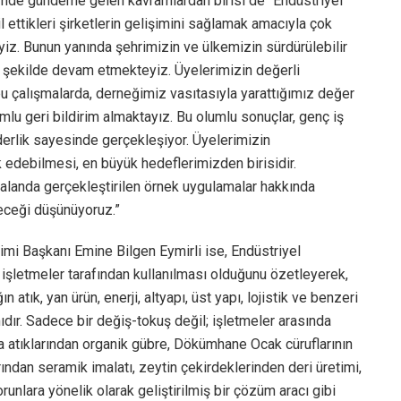
emde gündeme gelen kavramlardan birisi de “Endüstriyel
 ettikleri şirketlerin gelişimini sağlamak amacıyla çok
eyiz. Bunun yanında şehrimizin ve ülkemizin sürdürülebilir
r şekilde devam etmekteyiz. Üyelerimizin değerli
u çalışmalarda, derneğimiz vasıtasıyla yarattığımız değer
lu geri bildirim almaktayız. Bu olumlu sonuçlar, genç iş
liderlik sayesinde gerçekleşiyor. Üyelerimizin
k edebilmesi, en büyük hedeflerimizden birisidir.
alanda gerçekleştirilen örnek uygulamalar hakkında
leceği düşünüyoruz.”
rimi Başkanı Emine Bilgen Eymirli ise, Endüstriyel
r işletmeler tarafından kullanılması olduğunu özetleyerek,
atık, yan ürün, enerji, altyapı, üst yapı, lojistik ve benzeri
ıdır. Sadece bir değiş-tokuş değil; işletmeler arasında
ıda atıklarından organik gübre, Dökümhane Ocak cüruflarının
rından seramik imalatı, zeytin çekirdeklerinden deri üretimi,
runlara yönelik olarak geliştirilmiş bir çözüm aracı gibi