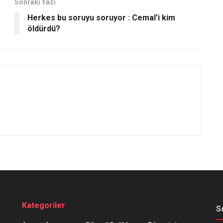
Sonraki Yazı
Herkes bu soruyu soruyor : Cemal’i kim
öldürdü?
Kategoriler
S