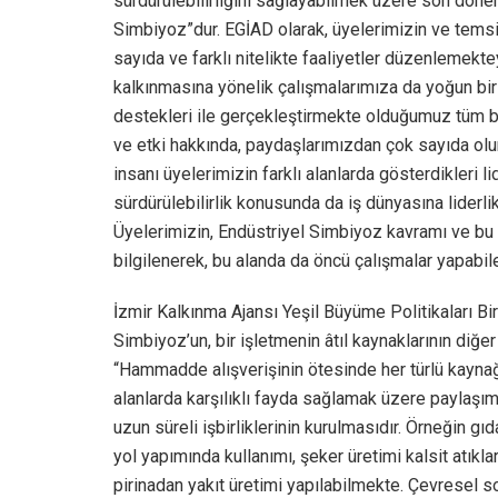
sürdürülebilirliğini sağlayabilmek üzere son dön
Simbiyoz”dur. EGİAD olarak, üyelerimizin ve temsil
sayıda ve farklı nitelikte faaliyetler düzenlemekt
kalkınmasına yönelik çalışmalarımıza da yoğun bi
destekleri ile gerçekleştirmekte olduğumuz tüm b
ve etki hakkında, paydaşlarımızdan çok sayıda olum
insanı üyelerimizin farklı alanlarda gösterdikleri 
sürdürülebilirlik konusunda da iş dünyasına liderli
Üyelerimizin, Endüstriyel Simbiyoz kavramı ve bu 
bilgilenerek, bu alanda da öncü çalışmalar yapabi
İzmir Kalkınma Ajansı Yeşil Büyüme Politikaları Bi
Simbiyoz’un, bir işletmenin âtıl kaynaklarının diğe
“Hammadde alışverişinin ötesinde her türlü kaynağın 
alanlarda karşılıklı fayda sağlamak üzere paylaşım
uzun süreli işbirliklerinin kurulmasıdır. Örneğin g
yol yapımında kullanımı, şeker üretimi kalsit atıkla
pirinadan yakıt üretimi yapılabilmekte. Çevresel so