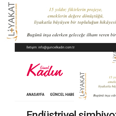
İletişim: info@guncelkadin.com.tr
ANASAYFA
GÜNCEL HABERLER
İŞ DÜNYASI
Endüstriyel simbiyoz