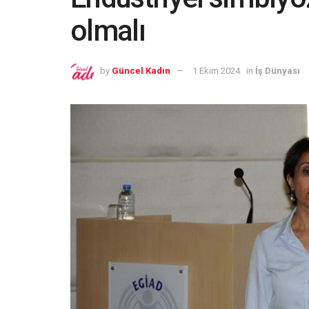
olmalı
by
Güncel Kadın
1 Ekim 2024
in
İş Dünyası