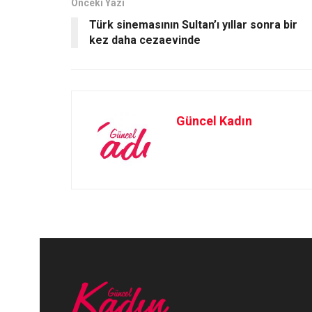
Önceki Yazı
k
n
Türk sinemasının Sultan’ı yıllar sonra bir
kez daha cezaevinde
Güncel Kadın