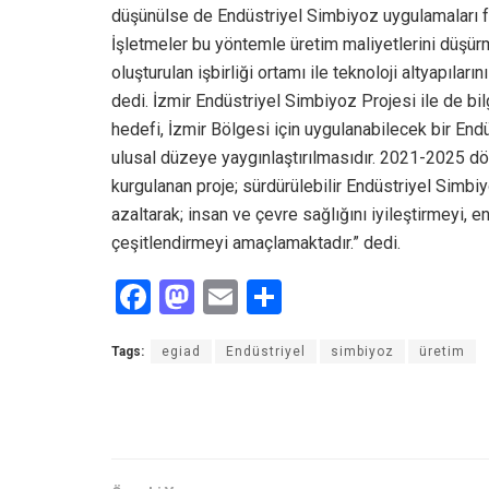
düşünülse de Endüstriyel Simbiyoz uygulamaları 
İşletmeler bu yöntemle üretim maliyetlerini düşürm
oluşturulan işbirliği ortamı ile teknoloji altyapılar
dedi. İzmir Endüstriyel Simbiyoz Projesi ile de bil
hedefi, İzmir Bölgesi için uygulanabilecek bir En
ulusal düzeye yaygınlaştırılmasıdır. 2021-2025 d
kurgulanan proje; sürdürülebilir Endüstriyel Simbiyo
azaltarak; insan ve çevre sağlığını iyileştirmeyi, en
çeşitlendirmeyi amaçlamaktadır.” dedi.
F
M
E
S
a
a
m
h
Tags:
egiad
Endüstriyel
simbiyoz
üretim
ce
st
ail
ar
b
o
e
o
d
o
o