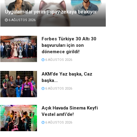
Uygulamalar yerini yapay zekaya bırakıyor
6 AĞUSTOS 2026
Forbes Türkiye 30 Altı 30
başvuruları için son
dönemece girildi!
6 AĞUSTOS 2026
AKM’de Yaz başka, Caz
başka…
6 AĞUSTOS 2026
Açık Havada Sinema Keyfi
Vestel amfi’de!
6 AĞUSTOS 2026