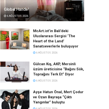
Global Hande!
6 AĞUSTOS 2026
McArt.ist’in Bali’deki
Uluslararası Sergisi ‘The
Heart of the Land’
Sanatseverlerle buluşuyor
6 AĞUSTOS 2026
Gülcan Kış, AKP, Mersinli
üzüm üreticisine “Bağını Sök,
Toprağını Terk Et” Diyor
6 AĞUSTOS 2026
Ayşe Hatun Önal, Mert Çodur
ve Ozan Bayraşa “Çıktı
Yangınlar” buluştu
6 AĞUSTOS 2026