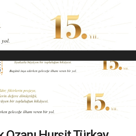
EKONOMI
MODA
GÜZELLIK
SAĞLIK
YAŞAM
SANAT
 Ozanı Hurşit Türkay