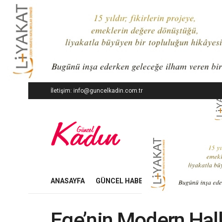
İletişim: info@guncelkadin.com.tr
ANASAYFA
GÜNCEL HABERLER
İŞ DÜNYASI
Ege’nin Modern Halk