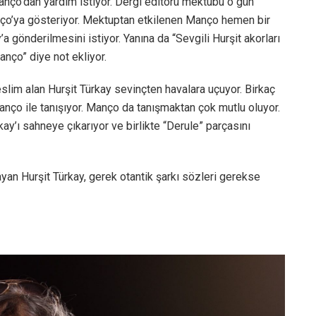
Manço’dan yardım istiyor. Dergi editörü mektubu o gün
nço’ya gösteriyor. Mektuptan etkilenen Manço hemen bir
’a gönderilmesini istiyor. Yanına da “Sevgili Hurşit akorları
nço” diye not ekliyor.
eslim alan Hurşit Türkay sevinçten havalara uçuyor. Birkaç
anço ile tanışıyor. Manço da tanışmaktan çok mutlu oluyor.
ay’ı sahneye çıkarıyor ve birlikte “Derule” parçasını
yan Hurşit Türkay, gerek otantik şarkı sözleri gerekse