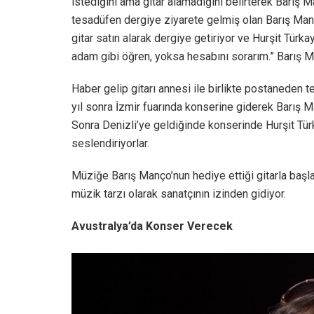
istediğini ama gitar alamadığını belirterek Barış 
tesadüfen dergiye ziyarete gelmiş olan Barış Ma
gitar satın alarak dergiye getiriyor ve Hurşit Türkay
adam gibi öğren, yoksa hesabını sorarım.” Barış Ma
Haber gelip gitarı annesi ile birlikte postaneden t
yıl sonra İzmir fuarında konserine giderek Barış M
Sonra Denizli’ye geldiğinde konserinde Hurşit Türk
seslendiriyorlar.
Müziğe Barış Manço’nun hediye ettiği gitarla başla
müzik tarzı olarak sanatçının izinden gidiyor.
Avustralya’da Konser Verecek