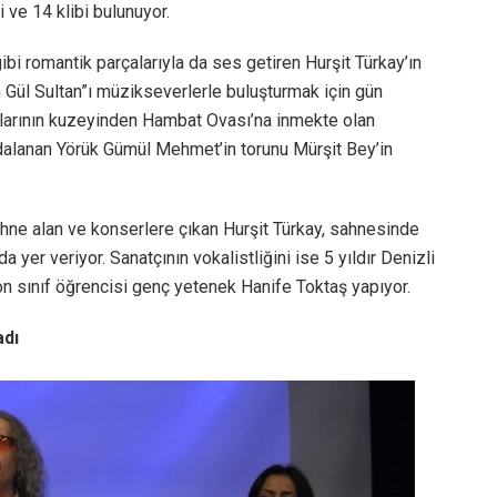
 ve 14 klibi bulunuyor.
gibi romantik parçalarıyla da ses getiren Hurşit Türkay’ın
im Gül Sultan”ı müzikseverlerle buluşturmak için gün
larının kuzeyinden Hambat Ovası’na inmekte olan
dalanan Yörük Gümül Mehmet’in torunu Mürşit Bey’in
ahne alan ve konserlere çıkan Hurşit Türkay, sahnesinde
da yer veriyor. Sanatçının vokalistliğini ise 5 yıldır Denizli
n sınıf öğrencisi genç yetenek Hanife Toktaş yapıyor.
adı