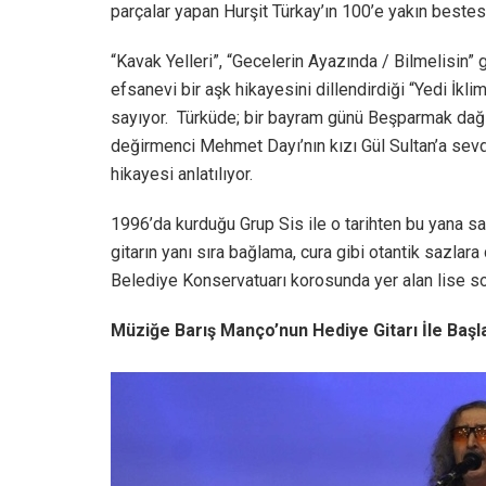
parçalar yapan Hurşit Türkay’ın 100’e yakın bestesi
“Kavak Yelleri”, “Gecelerin Ayazında / Bilmelisin” 
efsanevi bir aşk hikayesini dillendirdiği “Yedi İkl
sayıyor. Türküde; bir bayram günü Beşparmak dağ
değirmenci Mehmet Dayı’nın kızı Gül Sultan’a sev
hikayesi anlatılıyor.
1996’da kurduğu Grup Sis ile o tarihten bu yana s
gitarın yanı sıra bağlama, cura gibi otantik sazlara 
Belediye Konservatuarı korosunda yer alan lise so
Müziğe Barış Manço’nun Hediye Gitarı İle Başl