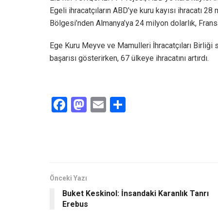
Egeli ihracatçıların ABD’ye kuru kayısı ihracatı 2
Bölgesi’nden Almanya’ya 24 milyon dolarlık, Fransa’
Ege Kuru Meyve ve Mamulleri İhracatçıları Birliği
başarısı gösterirken, 67 ülkeye ihracatını artırdı.
F
M
E
S
a
a
m
h
ce
st
ail
ar
b
o
e
o
d
o
o
Önceki Yazı
Buket Keskinol: İnsandaki Karanlık Tanrı
k
n
Erebus