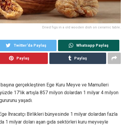
Dried figs in a old wooden dish on ceramic table.
Twitter'da Paylaş
Whatsapp Paylaş
Paylaş
Paylaş
ek başına gerçekleştiren Ege Kuru Meyve ve Mamulleri
nı yüzde 17’lik artışla 857 milyon dolardan 1 milyar 4 milyon
 gururunu yaşadı.
Ege İhracatçı Birlikleri bünyesinde 1 milyar dolardan fazla
ında 1 milyar doları aşan gıda sektörleri kuru meyveyle