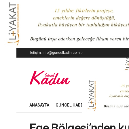
İletişim: info@guncelkadin.com.tr
ANASAYFA
GÜNCEL HABERLER
İŞ DÜNYASI
Ege Bölgesi’nden ku