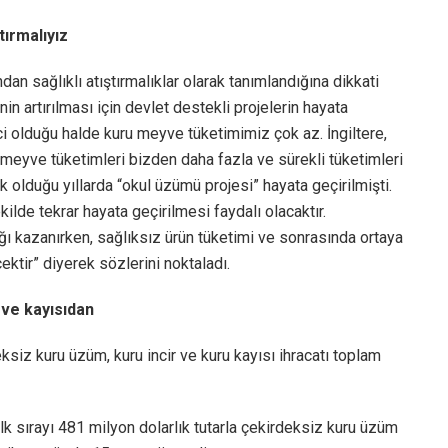
tırmalıyız
an sağlıklı atıştırmalıklar olarak tanımlandığına dikkati
n artırılması için devlet destekli projelerin hayata
ici olduğu halde kuru meyve tüketimimiz çok az. İngiltere,
u meyve tüketimleri bizden daha fazla ve sürekli tüketimleri
ok olduğu yıllarda “okul üzümü projesi” hayata geçirilmişti.
ilde tekrar hayata geçirilmesi faydalı olacaktır.
ğı kazanırken, sağlıksız ürün tüketimi ve sonrasında ortaya
ktir” diyerek sözlerini noktaladı.
 ve kayısıdan
siz kuru üzüm, kuru incir ve kuru kayısı ihracatı toplam
k sırayı 481 milyon dolarlık tutarla çekirdeksiz kuru üzüm