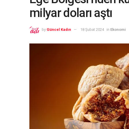
milyar doları aştı
by
Güncel Kadın
18 Şubat 2024
in
Ekonomi