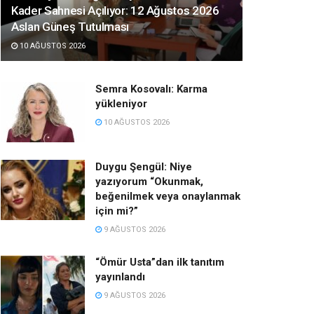
Kader Sahnesi Açılıyor: 12 Ağustos 2026
Aslan Güneş Tutulması
10 AĞUSTOS 2026
Semra Kosovalı: Karma
yükleniyor
10 AĞUSTOS 2026
Duygu Şengül: Niye
yazıyorum “Okunmak,
beğenilmek veya onaylanmak
için mi?”
9 AĞUSTOS 2026
“Ömür Usta”dan ilk tanıtım
yayınlandı
9 AĞUSTOS 2026