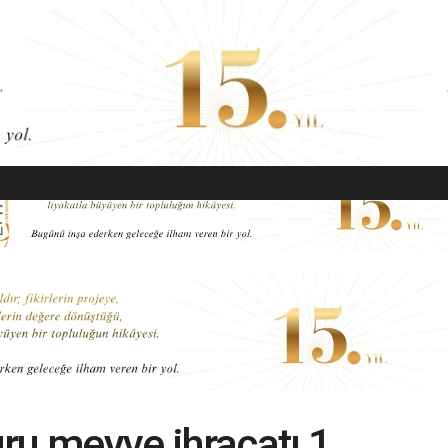
EKONOMI
MODA
GÜZELLIK
SAĞLIK
YAŞAM
SANAT
ru meyve ihracatı 1