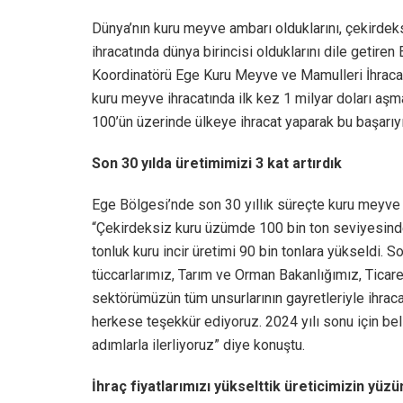
Dünya’nın kuru meyve ambarı olduklarını, çekirdeks
ihracatında dünya birincisi olduklarını dile getiren 
Koordinatörü Ege Kuru Meyve ve Mamulleri İhracatç
kuru meyve ihracatında ilk kez 1 milyar doları aşm
100’ün üzerinde ülkeye ihracat yaparak bu başarıyı y
Son 30 yılda üretimimizi 3 kat artırdık
Ege Bölgesi’nde son 30 yıllık süreçte kuru meyve ür
“Çekirdeksiz kuru üzümde 100 bin ton seviyesinde
tonluk kuru incir üretimi 90 bin tonlara yükseldi. S
tüccarlarımız, Tarım ve Orman Bakanlığımız, Ticare
sektörümüzün tüm unsurlarının gayretleriyle ihraca
herkese teşekkür ediyoruz. 2024 yılı sonu için bel
adımlarla ilerliyoruz” diye konuştu.
İhraç fiyatlarımızı yükselttik üreticimizin yüz