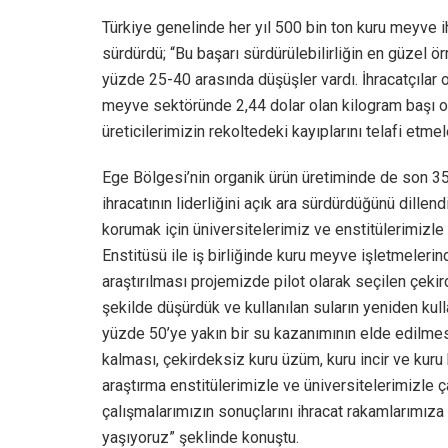
Türkiye genelinde her yıl 500 bin ton kuru meyve ih
sürdürdü; “Bu başarı sürdürülebilirliğin en güzel ö
yüzde 25-40 arasında düşüşler vardı. İhracatçılar ol
meyve sektöründe 2,44 dolar olan kilogram başı ort
üreticilerimizin rekoltedeki kayıplarını telafi etme
Ege Bölgesi’nin organik ürün üretiminde de son 35 y
ihracatının liderliğini açık ara sürdürdüğünü dillen
korumak için üniversitelerimiz ve enstitülerimizle
Enstitüsü ile iş birliğinde kuru meyve işletmelerin
araştırılması projemizde pilot olarak seçilen çeki
şekilde düşürdük ve kullanılan suların yeniden kulla
yüzde 50’ye yakın bir su kazanımının elde edilmesi 
kalması, çekirdeksiz kuru üzüm, kuru incir ve kuru k
araştırma enstitülerimizle ve üniversitelerimizle ç
çalışmalarımızın sonuçlarını ihracat rakamlarımı
yaşıyoruz” şeklinde konuştu.