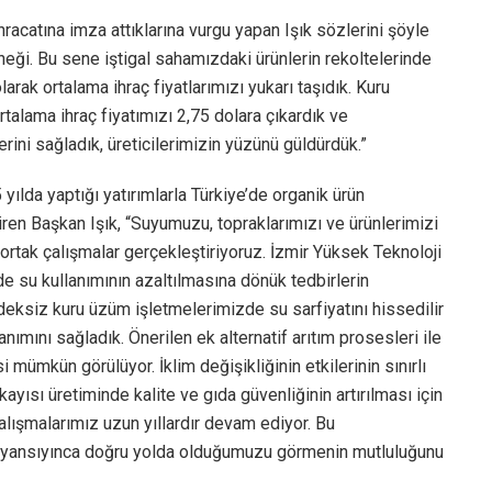
racatına imza attıklarına vurgu yapan Işık sözlerini şöyle
rneği. Bu sene iştigal sahamızdaki ürünlerin rekoltelerinde
arak ortalama ihraç fiyatlarımızı yukarı taşıdık. Kuru
alama ihraç fiyatımızı 2,75 dolara çıkardık ve
lerini sağladık, üreticilerimizin yüzünü güldürdük.”
ılda yaptığı yatırımlarla Türkiye’de organik ürün
diren Başkan Işık, “Suyumuzu, topraklarımızı ve ürünlerimizi
 ortak çalışmalar gerçekleştiriyoruz. İzmir Yüksek Teknoloji
de su kullanımının azaltılmasına dönük tedbirlerin
rdeksiz kuru üzüm işletmelerimizde su sarfiyatını hissedilir
nımını sağladık. Önerilen ek alternatif arıtım prosesleri ile
mümkün görülüyor. İklim değişikliğinin etkilerinin sınırlı
ayısı üretiminde kalite ve gıda güvenliğinin artırılması için
alışmalarımız uzun yıllardır devam ediyor. Bu
za yansıyınca doğru yolda olduğumuzu görmenin mutluluğunu