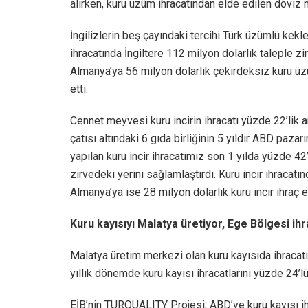
alırken, kuru üzüm ihracatından elde edilen döviz m
İngilizlerin beş çayındaki tercihi Türk üzümlü kek
ihracatında İngiltere 112 milyon dolarlık taleple zi
Almanya’ya 56 milyon dolarlık çekirdeksiz kuru üzü
etti.
Cennet meyvesi kuru incirin ihracatı yüzde 22’lik a
çatısı altındaki 6 gıda birliğinin 5 yıldır ABD p
yapılan kuru incir ihracatımız son 1 yılda yüzde 42’
zirvedeki yerini sağlamlaştırdı. Kuru incir ihracat
Almanya’ya ise 28 milyon dolarlık kuru incir ihraç 
Kuru kayısıyı Malatya üretiyor, Ege Bölgesi ih
Malatya üretim merkezi olan kuru kayısıda ihracatın
yıllık dönemde kuru kayısı ihracatlarını yüzde 24’l
EİB’nin TURQUALITY Projesi, ABD’ye kuru kayısı ihr