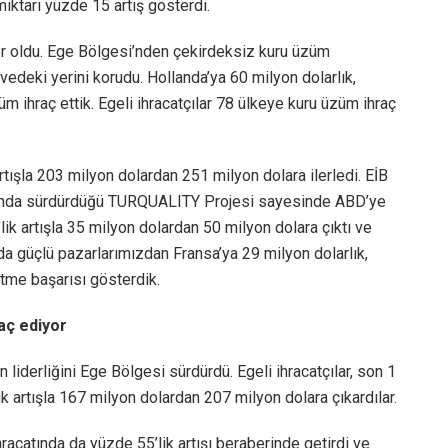
iktarı yüzde 15 artış gösterdi.
ler oldu. Ege Bölgesi’nden çekirdeksiz kuru üzüm
rvedeki yerini korudu. Hollanda’ya 60 milyon dolarlık,
m ihraç ettik. Egeli ihracatçılar 78 ülkeye kuru üzüm ihraç
rtışla 203 milyon dolardan 251 milyon dolara ilerledi. EİB
azarında sürdürdüğü TURQUALITY Projesi sayesinde ABD’ye
lik artışla 35 milyon dolardan 50 milyon dolara çıktı ve
ında güçlü pazarlarımızdan Fransa’ya 29 milyon dolarlık,
etme başarısı gösterdik.
raç ediyor
 liderliğini Ege Bölgesi sürdürdü. Egeli ihracatçılar, son 1
ük artışla 167 milyon dolardan 207 milyon dolara çıkardılar.
acatında da yüzde 55’lik artışı beraberinde getirdi ve