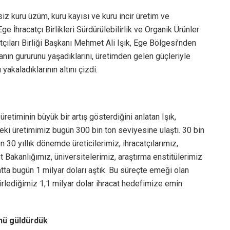
iz kuru üzüm, kuru kayısı ve kuru incir üretim ve
Ege İhracatçı Birlikleri Sürdürülebilirlik ve Organik Ürünler
ıları Birliği Başkanı Mehmet Ali Işık, Ege Bölgesi’nden
anın gururunu yaşadıklarını, üretimden gelen güçleriyle
akaladıklarının altını çizdi.
etiminin büyük bir artış gösterdiğini anlatan Işık,
ki üretimimiz bugün 300 bin ton seviyesine ulaştı. 30 bin
on 30 yıllık dönemde üreticilerimiz, ihracatçılarımız,
t Bakanlığımız, üniversitelerimiz, araştırma enstitülerimiz
tta bugün 1 milyar doları aştık. Bu süreçte emeği olan
irlediğimiz 1,1 milyar dolar ihracat hedefimize emin
ünü güldürdük