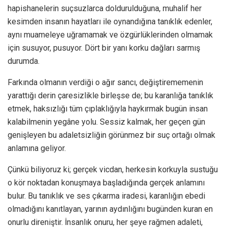
hapishanelerin suçsuzlarca doldurulduğuna, muhalif her
kesimden insanın hayatları ile oynandığına tanıklık edenler,
aynı muameleye uğramamak ve özgürlüklerinden olmamak
için susuyor, pusuyor. Dört bir yanı korku dağları sarmış
durumda.
Farkında olmanın verdiği o ağır sancı, değiştirememenin
yarattığı derin çaresizlikle birleşse de; bu karanlığa tanıklık
etmek, haksızlığı tüm çıplaklığıyla haykırmak bugün insan
kalabilmenin yegâne yolu. Sessiz kalmak, her geçen gün
genişleyen bu adaletsizliğin görünmez bir suç ortağı olmak
anlamına geliyor.
​Çünkü biliyoruz ki; gerçek vicdan, herkesin korkuyla sustuğu
o kör noktadan konuşmaya başladığında gerçek anlamını
bulur. Bu tanıklık ve ses çıkarma iradesi, karanlığın ebedi
olmadığını kanıtlayan, yarının aydınlığını bugünden kuran en
onurlu direniştir. İnsanlık onuru, her şeye rağmen adaleti,