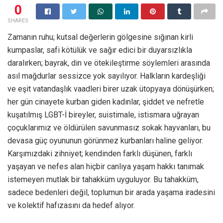
0
SHARES
Zamanın ruhu; kutsal değerlerin gölgesine sığınan kirli
kumpaslar, safi kötülük ve sağır edici bir duyarsızlıkla
daralırken; bayrak, din ve ötekileştirme söylemleri arasında
asıl mağdurlar sessizce yok sayılıyor. Halkların kardeşliği
ve eşit vatandaşlık vaadleri birer uzak ütopyaya dönüşürken;
her gün cinayete kurban giden kadınlar, şiddet ve nefretle
kuşatılmış LGBT-İ bireyler, suistimale, istismara uğrayan
çoçuklarımız ve öldürülen savunmasız sokak hayvanları, bu
devasa güç oyununun görünmez kurbanları haline geliyor.
Karşımızdaki zihniyet; kendinden farklı düşünen, farklı
yaşayan ve nefes alan hiçbir canlıya yaşam hakkı tanımak
istemeyen mutlak bir tahakküm uyguluyor. Bu tahakküm,
sadece bedenleri değil, toplumun bir arada yaşama iradesini
ve kolektif hafızasını da hedef alıyor.