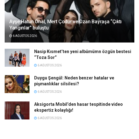
Ayşe Hatun Önal, Mert Çodur ve Ozan Bayraşa “Çıktı
Yangınlar” buluştu
6 AĞUSTOS 2026
Nasip Kısmet’ten yeni albümümn özgün bestesi
“Toza Sor”
6 AĞUSTOS 2026
Duygu Şengül: Neden benzer hatalar ve
pişmanlıklar silsilesi?
6 AĞUSTOS 2026
Aksigorta Mobil’den hasar tespitinde video
ekspertiz kolaylığı!
6 AĞUSTOS 2026