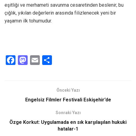
eşitliği ve merhameti savunma cesaretinden beslenir; bu
çığlık, yıkılan değerlerin arasında filizlenecek yeni bir
yaşamın ilk tohumudur.
F
M
E
S
a
a
m
h
ce
st
ail
ar
b
o
e
Önceki Yazı
o
d
Engelsiz Filmler Festivali Eskişehir’de
o
o
Sonraki Yazı
k
n
Özge Korkut: Uygulamada en sık karşılaşılan hukuki
hatalar-1