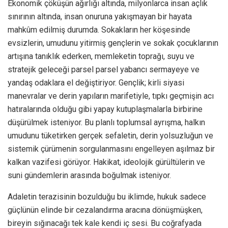
​Ekonomik çöküşün ağırlığı altında, milyonlarca insan açlık
sınırının altında, insan onuruna yakışmayan bir hayata
mahkûm edilmiş durumda. Sokakların her köşesinde
evsizlerin, umudunu yitirmiş gençlerin ve sokak çocuklarının
artışına tanıklık ederken, memleketin toprağı, suyu ve
stratejik geleceği parsel parsel yabancı sermayeye ve
yandaş odaklara el değiştiriyor. Gençlik; kirli siyasi
manevralar ve derin yapıların marifetiyle, tıpkı geçmişin acı
hatıralarında olduğu gibi yapay kutuplaşmalarla birbirine
düşürülmek isteniyor. Bu planlı toplumsal ayrışma, halkın
umudunu tüketirken gerçek sefaletin, derin yolsuzluğun ve
sistemik çürümenin sorgulanmasını engelleyen aşılmaz bir
kalkan vazifesi görüyor. Hakikat, ideolojik gürültülerin ve
suni gündemlerin arasında boğulmak isteniyor.
​Adaletin terazisinin bozulduğu bu iklimde, hukuk sadece
güçlünün elinde bir cezalandırma aracına dönüşmüşken,
bireyin sığınacağı tek kale kendi iç sesi. Bu coğrafyada