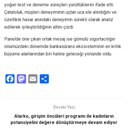
yoğun test ve deneme süreçleri yürüttüklerini ifade etti.
Çataloluk, müşteri deneyiminin uçtan uca ele alındığını ve
özellikle hasar anındaki deneyimin sürekli olarak analiz
edilerek iyileştirildiğinin altını çizdi.
Panelde öne çıkan ortak mesaj ise gömülü sigortacılığın
önümüzdeki dönemde bankasürans ekosisteminin en kritik
büyüme alanlarından biri haline geleceği yönünde oldu.
F
M
E
S
a
a
m
h
ce
st
ail
ar
b
o
e
Önceki Yazı
o
d
Alarko, girişim öncüleri programı ile kadınların
o
o
potansiyelini değere dönüştürmeye devam ediyor