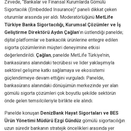
Zirvede, “Bankalar ve Finansal Kurumlarda Gömülü
Sigortacılık (Embedded Insurance)” paneli dikkat çeken
oturumlar arasında yer aldı. Moderatörlüğünü
MetLife
Türkiye Banka Sigortacılığı, Kurumsal Çözümler ve İş
Geliştirme Direktörü Aydın Çağlan
’ın üstlendiği panelde;
dijital platformlar ve bankacılık ürünlerine entegre edilen
sigorta çözümlerinin müşteri deneyimine etkisi
değerlendirildi.
Çağlan
, panelde MetLife Türkiye’nin,
bankasürans alanındaki tecrübesi ve lider yaklaşımıyla
sektörel gelişime katkı sağlamaya ve ekosistemi
güçlendirmeye devam ettiğini vurguladı. Panelde,
bankasürans alanındaki dönüşümün merkezinde yer alan
gömülü sigorta çözümleri çok boyutlu şekilde sektörün
önde gelen temsilcileriyle birlikte ele alındı.
Panelde konuşan
DenizBank Hayat Sigortaları ve BES
Ürün Yönetimi Müdürü Ezgi Gündüz
gömülü sigortacılığın
uzun süredir bankanın stratejik öncelikleri arasında yer