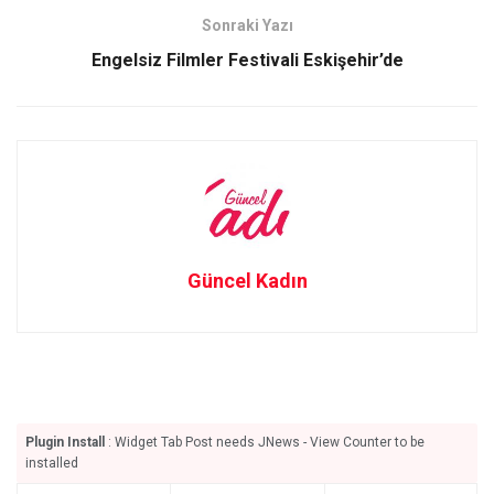
k
n
Sonraki Yazı
Engelsiz Filmler Festivali Eskişehir’de
Güncel Kadın
Plugin Install
: Widget Tab Post needs JNews - View Counter to be
installed