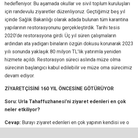
hedefleniyor. Bu aşamada okullar ve sivil toplum kuruluşları
için randevulu ziyaretler düzenliyoruz. Geçtiğimiz beş yıl
içinde Sağlık Bakanlığı olarak adada bulunan tüm karantina
yapılarının restorasyonunu gerçekleştirdik. Tarihi tesis
2020’de restorasyona girdi. Üç yıl süren çalışmaların
ardından ata yadigarı binaların özgün dokusu korunarak 2023
yılı sonunda yaklaşık 80 milyon TL’lik yatırımla yeniden
hizmete açıldı. Restorasyon süreci aslında müze olma
sürecinin başlangıcı kabul edilebilir ve müze oma sürecimiz
devam ediyor.
ZİYARETÇİSİNİ 160 YIL ÖNCESİNE GÖTÜRÜYOR
Soru: Urla Tahaffuzhanesi’ni ziyaret edenleri en çok
neler etkiliyor?
Cevap:
Burayı ziyaret edenleri en çok yapının kendisi ve o
günlerden günümüze eksiksiz ulaşan tarihi etüv kazanları ile