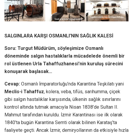
SALGINLARA KARŞI OSMANLI’NIN SAĞLIK KALESİ
Soru: Turgut Müdürüm, söyleşimize Osmanlı
döneminde salgın hastalıklarla mücadelede önemli bir
rol üstlenen Urla Tahaffuzhanesi’nin kuruluş sürecini
konuşarak başlasak…
Cevap:
Osmanlı İmparatorluğu’nda Karantina Teşkilatı yani
Meclis-i Tahaffuz
, kolera, veba, tifüs, sarıhumma, çiçek
gibi salgın hastalıklar karşısında, ülkenin sağlık sınırlarını
kontrol altında tutmak amacıyla Nisan 1838’de Sultan II.
Mahmut tarafından kuruldu. İzmir Karantinası ise ilk olarak
1840’ta bugün Karantina Semti olarak bilinen Karataş’ta
faaliyete geçti. Ancak İzmir, demiryollarının da etkisiyle hızla