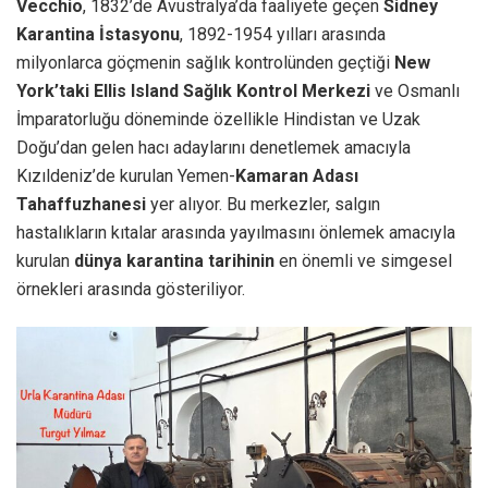
Vecchio
, 1832’de Avustralya’da faaliyete geçen
Sidney
Karantina İstasyonu
, 1892-1954 yılları arasında
milyonlarca göçmenin sağlık kontrolünden geçtiği
New
York’taki Ellis Island Sağlık Kontrol Merkezi
ve Osmanlı
İmparatorluğu döneminde özellikle Hindistan ve Uzak
Doğu’dan gelen hacı adaylarını denetlemek amacıyla
Kızıldeniz’de kurulan Yemen-
Kamaran Adası
Tahaffuzhanesi
yer alıyor. Bu merkezler, salgın
hastalıkların kıtalar arasında yayılmasını önlemek amacıyla
kurulan
dünya karantina tarihinin
en önemli ve simgesel
örnekleri arasında gösteriliyor.