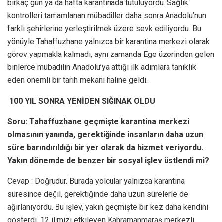
birkaç gün ya da hafta karantinada tutuluyordu. Sağlık
kontrolleri tamamlanan mübadiller daha sonra Anadolu’nun
farklı şehirlerine yerleştirilmek üzere sevk ediliyordu. Bu
yönüyle Tahaffuzhane yalnızca bir karantina merkezi olarak
görev yapmakla kalmadı, aynı zamanda Ege üzerinden gelen
binlerce mübadilin Anadolu’ya attığı ilk adımlara tanıklık
eden önemli bir tarih mekanı haline geldi.
100 YIL SONRA YENİDEN SIĞINAK OLDU
Soru: Tahaffuzhane geçmişte karantina merkezi
olmasının yanında, gerektiğinde insanların daha uzun
süre barındırıldığı bir yer olarak da hizmet veriyordu.
Yakın dönemde de benzer bir sosyal işlev üstlendi mi?
Cevap : Doğrudur. Burada yolcular yalnızca karantina
süresince değil, gerektiğinde daha uzun sürelerle de
ağırlanıyordu. Bu işlev, yakın geçmişte bir kez daha kendini
gösterdi. 12 ilimizi etkileyen Kahramanmaraş merkezli