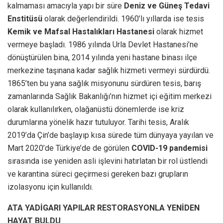
kalmaması amacıyla yapı bir süre
Deniz ve Güneş Tedavi
Enstitüsü
olarak değerlendirildi. 1960’lı yıllarda ise tesis
Kemik ve Mafsal Hastalıkları Hastanesi
olarak hizmet
vermeye başladı. 1986 yılında Urla Devlet Hastanesi’ne
dönüştürülen bina, 2014 yılında yeni hastane binası ilçe
merkezine taşınana kadar sağlık hizmeti vermeyi sürdürdü.
1865’ten bu yana sağlık misyonunu sürdüren tesis, barış
zamanlarında Sağlık Bakanlığı’nın hizmet içi eğitim merkezi
olarak kullanılırken, olağanüstü dönemlerde ise kriz
durumlarına yönelik hazır tutuluyor. Tarihi tesis, Aralık
2019’da Çin’de başlayıp kısa sürede tüm dünyaya yayılan ve
Mart 2020’de Türkiye’de de görülen
COVID-19 pandemisi
sırasında ise yeniden asli işlevini hatırlatan bir rol üstlendi
ve karantina süreci geçirmesi gereken bazı grupların
izolasyonu için kullanıldı.
ATA YADİGARI YAPILAR RESTORASYONLA YENİDEN
HAYAT BULDU