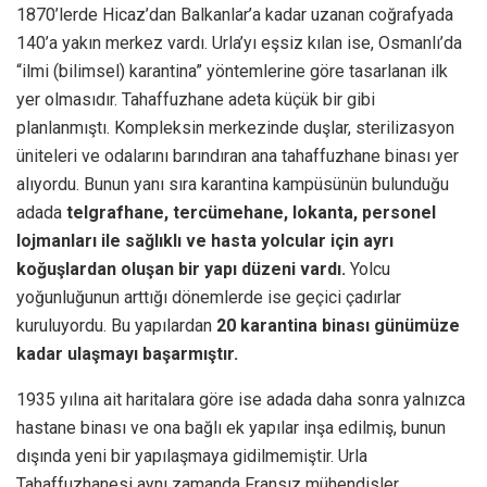
1870’lerde Hicaz’dan Balkanlar’a kadar uzanan coğrafyada
140’a yakın merkez vardı. Urla’yı eşsiz kılan ise, Osmanlı’da
“ilmi (bilimsel) karantina” yöntemlerine göre tasarlanan ilk
yer olmasıdır. Tahaffuzhane adeta küçük bir gibi
planlanmıştı. Kompleksin merkezinde duşlar, sterilizasyon
üniteleri ve odalarını barındıran ana tahaffuzhane binası yer
alıyordu. Bunun yanı sıra karantina kampüsünün bulunduğu
adada
telgrafhane, tercümehane, lokanta, personel
lojmanları ile sağlıklı ve hasta yolcular için ayrı
koğuşlardan oluşan bir yapı düzeni vardı.
Yolcu
yoğunluğunun arttığı dönemlerde ise geçici çadırlar
kuruluyordu. Bu yapılardan
20 karantina binası günümüze
kadar ulaşmayı başarmıştır.
1935 yılına ait haritalara göre ise adada daha sonra yalnızca
hastane binası ve ona bağlı ek yapılar inşa edilmiş, bunun
dışında yeni bir yapılaşmaya gidilmemiştir. Urla
Tahaffuzhanesi aynı zamanda Fransız mühendisler