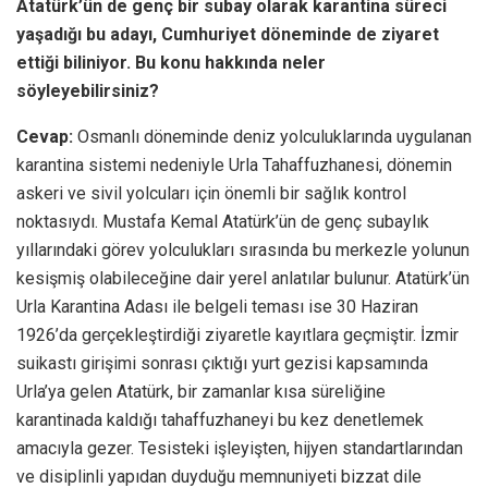
Atatürk’ün de
genç bir subay olarak karantina süreci
yaşadığı bu adayı, Cumhuriyet döneminde de ziyaret
ettiği biliniyor.
Bu konu hakkında neler
söyleyebilirsiniz?
Cevap:
Osmanlı döneminde deniz yolculuklarında uygulanan
karantina sistemi nedeniyle Urla Tahaffuzhanesi, dönemin
askeri ve sivil yolcuları için önemli bir sağlık kontrol
noktasıydı. Mustafa Kemal Atatürk’ün de genç subaylık
yıllarındaki görev yolculukları sırasında bu merkezle yolunun
kesişmiş olabileceğine dair yerel anlatılar bulunur. Atatürk’ün
Urla Karantina Adası ile belgeli teması ise 30 Haziran
1926’da gerçekleştirdiği ziyaretle kayıtlara geçmiştir. İzmir
suikastı girişimi sonrası çıktığı yurt gezisi kapsamında
Urla’ya gelen Atatürk, bir zamanlar kısa süreliğine
karantinada kaldığı tahaffuzhaneyi bu kez denetlemek
amacıyla gezer. Tesisteki işleyişten, hijyen standartlarından
ve disiplinli yapıdan duyduğu memnuniyeti bizzat dile