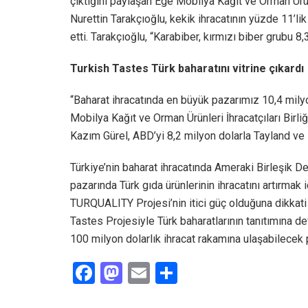
çıktığını paylaşan Ege Mobilya Kağıt ve Orman Ürün
Nurettin Tarakçıoğlu, kekik ihracatının yüzde 11’lik
etti. Tarakçıoğlu, “Karabiber, kırmızı biber grubu 8
Turkish Tastes Türk baharatını vitrine çıkardı
“Baharat ihracatında en büyük pazarımız 10,4 milyo
Mobilya Kağıt ve Orman Ürünleri İhracatçıları Bir
Kazım Gürel, ABD’yi 8,2 milyon dolarla Tayland ve 7
Türkiye’nin baharat ihracatında Ameraki Birleşik Dev
pazarında Türk gıda ürünlerinin ihracatını artırmak 
TURQUALITY Projesi’nin itici güç olduğuna dikkat
Tastes Projesiyle Türk baharatlarının tanıtımına 
100 milyon dolarlık ihracat rakamına ulaşabilecek
F
M
E
S
a
a
m
h