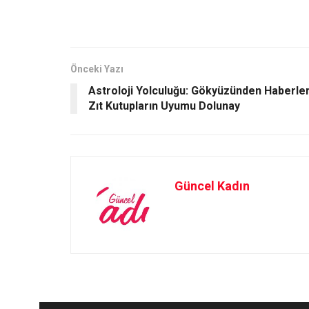
ce
st
ail
ar
b
o
e
o
d
o
o
Önceki Yazı
Astroloji Yolculuğu: Gökyüzünden Haberle
k
n
Zıt Kutupların Uyumu Dolunay
Güncel Kadın