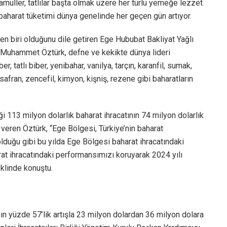
 mamuller, tatlılar başta olmak üzere her türlü yemeğe lezzet
 baharat tüketimi dünya genelinde her geçen gün artıyor.
den biri olduğunu dile getiren Ege Hububat Bakliyat Yağlı
nı Muhammet Öztürk, defne ve kekikte dünya lideri
, tatlı biber, yenibahar, vanilya, tarçın, karanfil, sumak,
safran, zencefil, kimyon, kişniş, rezene gibi baharatların
iği 113 milyon dolarlık baharat ihracatının 74 milyon dolarlık
i veren Öztürk, “Ege Bölgesi, Türkiye’nin baharat
olduğu gibi bu yılda Ege Bölgesi baharat ihracatındaki
arat ihracatındaki performansımızı koruyarak 2024 yılı
klinde konuştu.
ının yüzde 57’lik artışla 23 milyon dolardan 36 milyon dolara