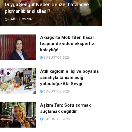
Duygu Şengül: Neden benzer hatalar ve
pişmanlıklar silsilesi?
6 AĞUSTOS 2026
Aksigorta Mobil’den hasar
tespitinde video ekspertiz
kolaylığı!
6 AĞUSTOS 2026
Atık kağıdın el işi ve boyama
sanatıyla tamamladığı
yolculuğu/Ata Sevgi
6 AĞUSTOS 2026
Aşkım Tan: Soru sormak
suçlamak değildir
6 AĞUSTOS 2026