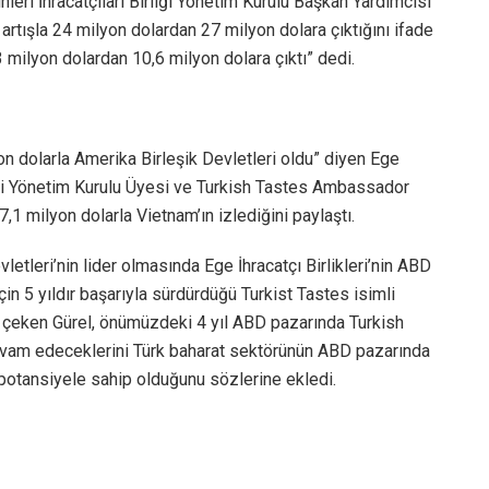
leri İhracatçıları Birliği Yönetim Kurulu Başkan Yardımcısı
 artışla 24 milyon dolardan 27 milyon dolara çıktığını ifade
,3 milyon dolardan 10,6 milyon dolara çıktı” dedi.
n dolarla Amerika Birleşik Devletleri oldu” diyen Ege
liği Yönetim Kurulu Üyesi ve Turkish Tastes Ambassador
,1 milyon dolarla Vietnam’ın izlediğini paylaştı.
letleri’nin lider olmasında Ege İhracatçı Birlikleri’nin ABD
için 5 yıldır başarıyla sürdürdüğü Turkist Tastes isimli
i çeken Gürel, önümüzdeki 4 yıl ABD pazarında Turkish
devam edeceklerini Türk baharat sektörünün ABD pazarında
 potansiyele sahip olduğunu sözlerine ekledi.