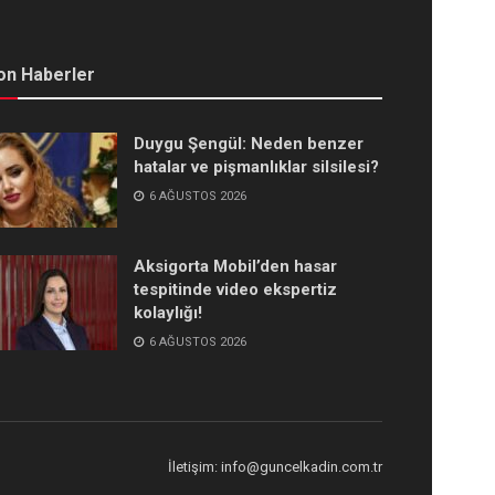
on Haberler
Duygu Şengül: Neden benzer
hatalar ve pişmanlıklar silsilesi?
6 AĞUSTOS 2026
Aksigorta Mobil’den hasar
tespitinde video ekspertiz
kolaylığı!
6 AĞUSTOS 2026
İletişim: info@guncelkadin.com.tr