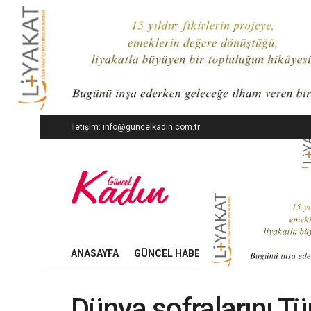
İletişim: info@guncelkadin.com.tr
ANASAYFA
GÜNCEL HABERLER
İŞ DÜNYASI
Dünya sofralarını Tü