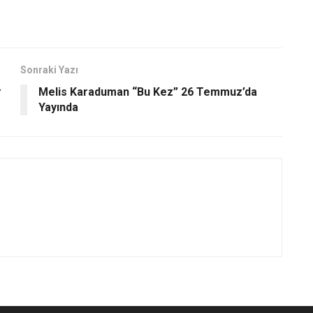
Sonraki Yazı
r
Melis Karaduman “Bu Kez” 26 Temmuz’da
Yayında