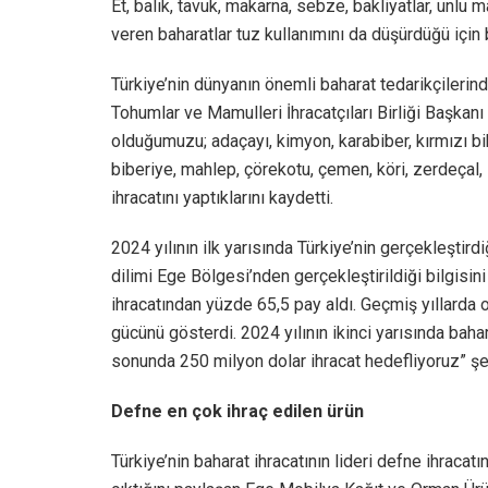
Et, balık, tavuk, makarna, sebze, bakliyatlar, unlu
veren baharatlar tuz kullanımını da düşürdüğü için
Türkiye’nin dünyanın önemli baharat tedarikçilerin
Tohumlar ve Mamulleri İhracatçıları Birliği Başka
olduğumuzu; adaçayı, kimyon, karabiber, kırmızı biber
biberiye, mahlep, çörekotu, çemen, köri, zerdeçal, 
ihracatını yaptıklarını kaydetti.
2024 yılının ilk yarısında Türkiye’nin gerçekleştird
dilimi Ege Bölgesi’nden gerçekleştirildiği bilgisin
ihracatından yüzde 65,5 pay aldı. Geçmiş yıllarda 
gücünü gösterdi. 2024 yılının ikinci yarısında bah
sonunda 250 milyon dolar ihracat hedefliyoruz” şe
Defne en çok ihraç edilen ürün
Türkiye’nin baharat ihracatının lideri defne ihracat