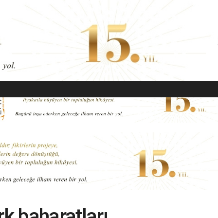
EKONOMI
MODA
GÜZELLIK
SAĞLIK
YAŞAM
SANAT
rk baharatları