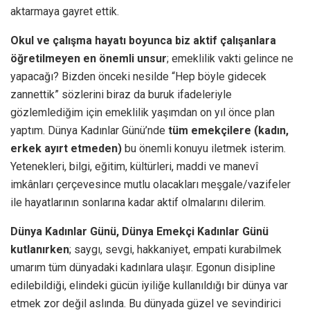
aktarmaya gayret ettik.
Okul ve çalışma hayatı boyunca biz aktif çalışanlara
öğretilmeyen en önemli unsur
; emeklilik vakti gelince ne
yapacağı? Bizden önceki nesilde “Hep böyle gidecek
zannettik” sözlerini biraz da buruk ifadeleriyle
gözlemlediğim için emeklilik yaşımdan on yıl önce plan
yaptım. Dünya Kadınlar Günü’nde
tüm emekçilere (kadın,
erkek ayırt etmeden)
bu önemli konuyu iletmek isterim.
Yetenekleri, bilgi, eğitim, kültürleri, maddi ve manevî
imkânları çerçevesince mutlu olacakları meşgale/vazifeler
ile hayatlarının sonlarına kadar aktif olmalarını dilerim.
Dünya Kadınlar Günü, Dünya Emekçi Kadınlar Günü
kutlanırken
; saygı, sevgi, hakkaniyet, empati kurabilmek
umarım tüm dünyadaki kadınlara ulaşır. Egonun disipline
edilebildiği, elindeki gücün iyiliğe kullanıldığı bir dünya var
etmek zor değil aslında. Bu dünyada güzel ve sevindirici