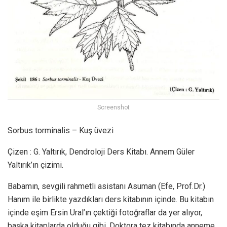
Screenshot
Sorbus torminalis – Kuş üvezi
Çizen : G. Yaltırık, Dendroloji Ders Kitabı. Annem Güler
Yaltırık’ın çizimi.
Babamın, sevgili rahmetli asistanı Asuman (Efe, Prof.Dr.)
Hanım ile birlikte yazdıkları ders kitabının içinde. Bu kitabın
içinde eşim Ersin Ural’ın çektiği fotoğraflar da yer alıyor,
başka kitaplarda olduğu gibi. Doktora tez kitabında anneme