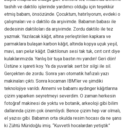
tashih ve daktilo işlerinde yardımcı olduğu için teşekkür
etmiş babam, önsözünde. Çocuktum, hatırlıyorum, evdeki o
çalışmaları ve o daktilo da arşivimde. Babamın babası ile
dedesinin daktiloları da arşivimde. Zordu daktilo ile tez
yazmak. Yazılacak kâğıt, altına yerleştirilen kapkara ve
parmaklara bulaşan karbon kâğıt, altında kopya uçuk yeşil,
mavi, sarı pelur kâğıt. Daktilonun sesi tak tuk, cırıt cırıt diye
kulaklarımızda. Yanlış bir tuşa bastın mı yandın! Geri dön!
Üstüne x işareti koy. Ya da yuvarlak sert bir silgi ile sil.
Gerçekten de zordu. Sonra yarı otomatik hafızalı yazı
makinaları çıktı. Sonra kocaman IBM’ler ve şimdiki
teknolojiye varıldı. Annemi ve babamı aydınger kâğıtlarına
çizim yaparken seyretmeyi severdim. O zaman herkesin
fotoğraf makinesi de yoktu ve botanik, arkeoloji gibi bilim
dallarında çizim çok önemliydi. Bence çizim hep var olmalı,
el yazısı gibi. Babamın orta okulda resim hocası da ne şans
ki Zühtü Müridoğlu imiş. “Kuvvetli hocalardan yetiştik”