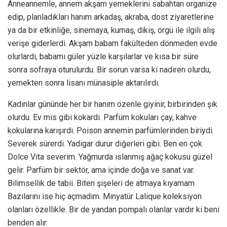
Anneannemle, annem akşam yemeklerini sabahtan organize
edip, planladıkları hanım arkadaş, akraba, dost ziyaretlerine
ya da bir etkinliğe, sinemaya, kumaş, dikiş, örgü ile ilgili alış
verişe giderlerdi. Akşam babam fakülteden dönmeden evde
olurlardı, babamı güler yüzle karşılarlar ve kısa bir süre
sonra sofraya oturulurdu. Bir sorun varsa ki nadiren olurdu,
yemekten sonra lisanı münasiple aktarılırdı.
Kadınlar gününde her bir hanım özenle giyinir, birbirinden şık
olurdu. Ev mis gibi kokardı. Parfüm kokuları çay, kahve
kokularına karışırdı. Poison annemin parfümlerinden biriydi.
Severek sürerdi. Yadigar durur diğerleri gibi. Ben en çok
Dolce Vita severim. Yağmurda ıslanmış ağaç kokusu güzel
gelir. Parfüm bir sektör, ama içinde doğa ve sanat var.
Bilimsellik de tabii. Biten şişeleri de atmaya kıyamam.
Bazılarını ise hiç açmadım. Minyatür Lalique koleksiyon
olanları özellikle. Bir de yandan pompalı olanlar vardır ki beni
benden alır.