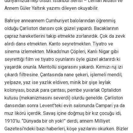
dünyamızda hep olsun. İstanbul Serisi – Leman Arbatlı ve
Annem Güler Yaltırık yazımı dileyen okuyabilir.
Bahriye anneannem Cumhuriyet balolarından öğrenmiş
olduğu Çarliston dansını çok güzel yapardı. Bacaklarının
çapraz hareketlerini takip etmekte zorlanırdık. Çok da zevk
alırdı dans etmekten. Kanto seyretmekten. Tiyatro ve
sinema izlemekten. Mikado’nun Çöpleri, Kanlı Nigar gibi
seyrettiği film ve tiyatro oyunlarını öyle güzel aktarırdı ki
yaşardık onunla. Mentollü sigarasını yakardı. Kırmızı ruj izi
çıkardı filtresine. Çantasında nane şekeri, işlemeli mendil,
yelpaze, yaz ise yazlık eldiven, minik bir şişe leylak
kolonyası, bozuk para çantası, pembe yuvarlak Optalidon
kutusu (mekanizmasını severdi) olurdu genelde. Çarliston
dansından sonra Levent’teki evin salonunda Campari ya da
muz likörü içerdik. Savaş içine doğmuş bir kız çocuğu idi,
1910’lu. “Dünyada bir oh yok!” derdi, annem Milliyet
Gazetesi’ndeki bazı haberleri, köşe yazılarını okurken. Bizler