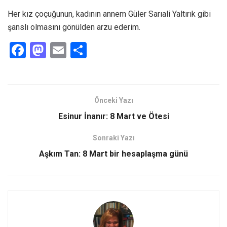
Her kız çoçuğunun, kadının annem Güler Sarıali Yaltırık gibi
şanslı olmasını gönülden arzu ederim.
F
M
E
S
a
a
m
h
ce
st
ail
ar
b
o
e
Önceki Yazı
o
d
Esinur İnanır: 8 Mart ve Ötesi
o
o
Sonraki Yazı
k
n
Aşkım Tan: 8 Mart bir hesaplaşma günü