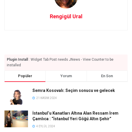
Rengigül Ural
Plugin Install
: Widget Tab Post needs JNews - View Counter to be
installed
Popüler
Yorum
En Son
Semra Kosovalı: Seçim sonucu ve gelecek
21 KASIM 2024
İstanbul’u Kanatları Altına Alan Ressam İrem
Çamlıca : “İstanbul Yeri Göğü Altın Şehir”
4 EYLÜL 2024