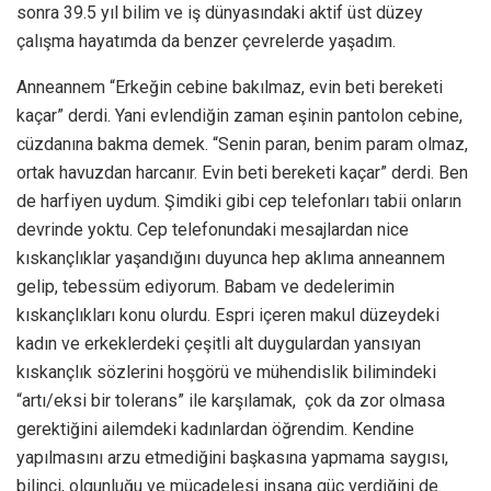
sonra 39.5 yıl bilim ve iş dünyasındaki aktif üst düzey
çalışma hayatımda da benzer çevrelerde yaşadım.
Anneannem “Erkeğin cebine bakılmaz, evin beti bereketi
kaçar” derdi. Yani evlendiğin zaman eşinin pantolon cebine,
cüzdanına bakma demek. “Senin paran, benim param olmaz,
ortak havuzdan harcanır. Evin beti bereketi kaçar” derdi. Ben
de harfiyen uydum. Şimdiki gibi cep telefonları tabii onların
devrinde yoktu. Cep telefonundaki mesajlardan nice
kıskançlıklar yaşandığını duyunca hep aklıma anneannem
gelip, tebessüm ediyorum. Babam ve dedelerimin
kıskançlıkları konu olurdu. Espri içeren makul düzeydeki
kadın ve erkeklerdeki çeşitli alt duygulardan yansıyan
kıskançlık sözlerini hoşgörü ve mühendislik bilimindeki
“artı/eksi bir tolerans” ile karşılamak, çok da zor olmasa
gerektiğini ailemdeki kadınlardan öğrendim. Kendine
yapılmasını arzu etmediğini başkasına yapmama saygısı,
bilinci, olgunluğu ve mücadelesi insana güç verdiğini de.