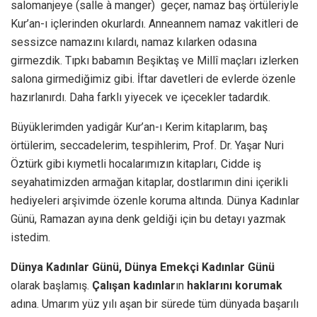
salomanjeye (salle à manger) geçer, namaz baş örtüleriyle
Kur’an-ı içlerinden okurlardı. Anneannem namaz vakitleri de
sessizce namazını kılardı, namaz kılarken odasına
girmezdik. Tıpkı babamın Beşiktaş ve Millî maçları izlerken
salona girmediğimiz gibi. İftar davetleri de evlerde özenle
hazırlanırdı. Daha farklı yiyecek ve içecekler tadardık.
Büyüklerimden yadigâr Kur’an-ı Kerim kitaplarım, baş
örtülerim, seccadelerim, tespihlerim, Prof. Dr. Yaşar Nuri
Öztürk gibi kıymetli hocalarımızın kitapları, Cidde iş
seyahatimizden armağan kitaplar, dostlarımın dini içerikli
hediyeleri arşivimde özenle koruma altında. Dünya Kadınlar
Günü, Ramazan ayına denk geldiği için bu detayı yazmak
istedim.
Dünya Kadınlar Günü, Dünya Emekçi Kadınlar Günü
olarak başlamış.
Çalışan kadınlar
ın
haklarını korumak
adına. Umarım yüz yılı aşan bir sürede tüm dünyada başarılı