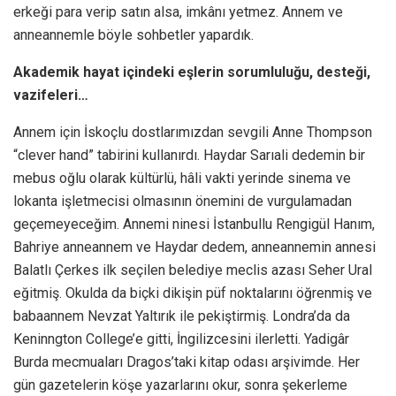
erkeği para verip satın alsa, imkânı yetmez. Annem ve
anneannemle böyle sohbetler yapardık.
Akademik hayat içindeki eşlerin sorumluluğu, desteği,
vazifeleri…
Annem için İskoçlu dostlarımızdan sevgili Anne Thompson
“clever hand” tabirini kullanırdı. Haydar Sarıali dedemin bir
mebus oğlu olarak kültürlü, hâli vakti yerinde sinema ve
lokanta işletmecisi olmasının önemini de vurgulamadan
geçemeyeceğim. Annemi ninesi İstanbullu Rengigül Hanım,
Bahriye anneannem ve Haydar dedem, anneannemin annesi
Balatlı Çerkes ilk seçilen belediye meclis azası Seher Ural
eğitmiş. Okulda da biçki dikişin püf noktalarını öğrenmiş ve
babaannem Nevzat Yaltırık ile pekiştirmiş. Londra’da da
Keninngton College’e gitti, İngilizcesini ilerletti. Yadigâr
Burda mecmuaları Dragos’taki kitap odası arşivimde. Her
gün gazetelerin köşe yazarlarını okur, sonra şekerleme