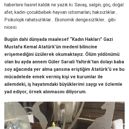
haberlere hasret kaldık ne yazık ki. Savaş, salgın, göç, doğal
afet, kadın-çocukbebek-hayvan istismarları, haksızlıklar…
Psikolojik rahatsızlıklar… Ekonomik dengesizlikler… gibi
nicesi.
Bugün dahi dünyada maalesef “Kadın Hakları” Gazi
Mustafa Kemal Atatürk’ün medenî bilincine
erişemediğini üzülerek okumaktayız. Ölüm yıldönümü
olan bu ayda annem Güler Sarıali Yaltırık’tan dolayı baba
soy ağacında yer alma şansına eriştiğim Atatürk’ü ve bu
mücadelede emek vermiş kişi ve kurumlar ile
ailemdeki, iş hayatımdaki büyüklerimi saygı ve özlemle
yad ediyor, örnek alınmasını diliyorum.