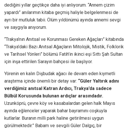
dediğini yıllar geçtikçe daha iyi anlıyorum. “Annem çizim
yapardı” anılarımın kitaba geçmiş haliyle belgelenmesi de
ayrı bir mutluluk tabii. Ölüm yıldönümü ayında annemi sevgi
ve saygıyla anıyorum.
“Trakya’nın Anıtsal ve Korunması Gereken Ağaçları” kitabında
“Trakya’daki Bazı Anıtsal Ağaçların Mitolojik, Mistik, Folklorik
ve Tarihsel Yönleri” bölümü Fatih’in ikinci eşi Sıttı Şah Sultan
için inşa ettirilen Sarayın bahçesi ile başlıyor.
Yörenin en kalın Dişbudak ağacı ile devam eden kıymetli
araştırma içinde önemli bir detay var:
“Güler Yaltırık adını
verdiğimiz anıtsal Katran Ardıcı, Trakya’da sadece
Bülbül Korusunda bulunan ardıçlar arasındadır.
Uzunköprü, çevre köy ve kasabalardan gelen halk Mayıs
ayında eğlenceler yaparak bahar bayramını coşkuyla
kutlarlar. Buranın milli park haline getirilmesi uygun
görülmektedir.” Babam ve sevgili Güler Dalgıç, bir