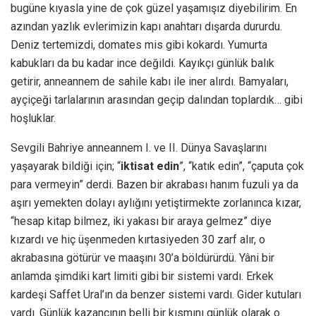
bugüne kıyasla yine de çok güzel yaşamışız diyebilirim. En
azından yazlık evlerimizin kapı anahtarı dışarda dururdu.
Deniz tertemizdi, domates mis gibi kokardı. Yumurta
kabukları da bu kadar ince değildi. Kayıkçı günlük balık
getirir, anneannem de sahile kabı ile iner alırdı. Bamyaları,
ayçiçeği tarlalarının arasından geçip dalından toplardık… gibi
hoşluklar.
Sevgili Bahriye anneannem I. ve II. Dünya Savaşlarını
yaşayarak bildiği için; “
iktisat edin
”, “katık edin”, “çaputa çok
para vermeyin” derdi. Bazen bir akrabası hanım fuzuli ya da
aşırı yemekten dolayı aylığını yetiştirmekte zorlanınca kızar,
“hesap kitap bilmez, iki yakası bir araya gelmez” diye
kızardı ve hiç üşenmeden kırtasiyeden 30 zarf alır, o
akrabasına götürür ve maaşını 30’a böldürürdü. Yâni bir
anlamda şimdiki kart limiti gibi bir sistemi vardı. Erkek
kardeşi Saffet Ural’ın da benzer sistemi vardı. Gider kutuları
vardı. Günlük kazancının belli bir kısmını günlük olarak o