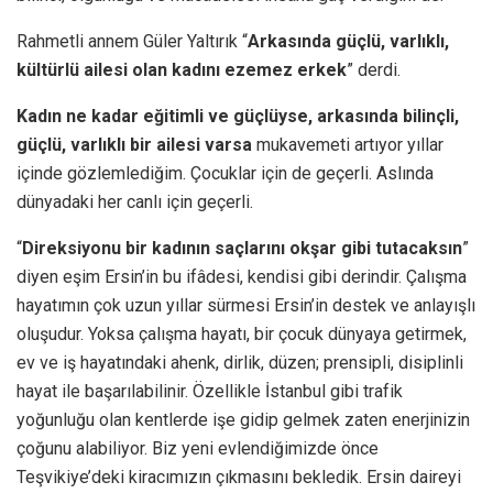
Rahmetli annem Güler Yaltırık “
Arkasında güçlü, varlıklı,
kültürlü ailesi olan kadını ezemez erkek
” derdi.
Kadın ne kadar eğitimli ve güçlüyse, arkasında bilinçli,
güçlü, varlıklı bir ailesi varsa
mukavemeti artıyor yıllar
içinde gözlemlediğim. Çocuklar için de geçerli. Aslında
dünyadaki her canlı için geçerli.
“
Direksiyonu bir kadının saçlarını okşar gibi tutacaksın
”
diyen eşim Ersin’in bu ifâdesi, kendisi gibi derindir. Çalışma
hayatımın çok uzun yıllar sürmesi Ersin’in destek ve anlayışlı
oluşudur. Yoksa çalışma hayatı, bir çocuk dünyaya getirmek,
ev ve iş hayatındaki ahenk, dirlik, düzen; prensipli, disiplinli
hayat ile başarılabilinir. Özellikle İstanbul gibi trafik
yoğunluğu olan kentlerde işe gidip gelmek zaten enerjinizin
çoğunu alabiliyor. Biz yeni evlendiğimizde önce
Teşvikiye’deki kiracımızın çıkmasını bekledik. Ersin daireyi