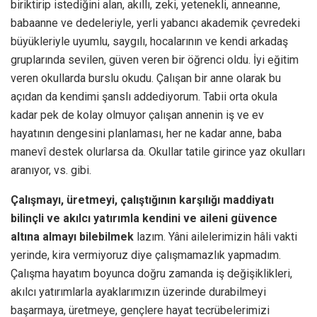
biriktirip istediğini alan, akıllı, zeki, yetenekli, anneanne,
babaanne ve dedeleriyle, yerli yabancı akademik çevredeki
büyükleriyle uyumlu, saygılı, hocalarının ve kendi arkadaş
gruplarında sevilen, güven veren bir öğrenci oldu. İyi eğitim
veren okullarda burslu okudu. Çalışan bir anne olarak bu
açıdan da kendimi şanslı addediyorum. Tabii orta okula
kadar pek de kolay olmuyor çalışan annenin iş ve ev
hayatının dengesini planlaması, her ne kadar anne, baba
manevî destek olurlarsa da. Okullar tatile girince yaz okulları
aranıyor, vs. gibi.
Çalışmayı, üretmeyi, çalıştığının karşılığı maddiyatı
bilinçli ve akılcı yatırımla kendini ve aileni güvence
altına almayı bilebilmek
lazım. Yâni ailelerimizin hâli vakti
yerinde, kira vermiyoruz diye çalışmamazlık yapmadım.
Çalışma hayatım boyunca doğru zamanda iş değişiklikleri,
akılcı yatırımlarla ayaklarımızın üzerinde durabilmeyi
başarmaya, üretmeye, gençlere hayat tecrübelerimizi