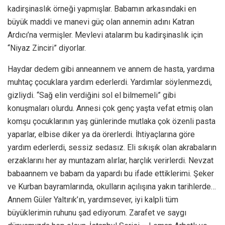
kadirşinaslık örneği yapmışlar. Babamın arkasındaki en
büyük maddi ve manevi güç olan annemin adını Katran
Ardıcı’na vermişler. Mevlevi atalarım bu kadirşinaslık için
“Niyaz Zinciri” diyorlar.
Haydar dedem gibi anneannem ve annem de hasta, yardıma
muhtaç çocuklara yardım ederlerdi. Yardımlar söylenmezdi,
gizliydi. “Sağ elin verdiğini sol el bilmemeli” gibi
konuşmaları olurdu. Annesi çok genç yaşta vefat etmiş olan
komşu çocuklarının yaş günlerinde mutlaka çok özenli pasta
yaparlar, elbise diker ya da örerlerdi. İhtiyaçlarına göre
yardım ederlerdi, sessiz sedasız. Eli sıkışık olan akrabaların
erzaklarını her ay muntazam alırlar, harçlık verirlerdi. Nevzat
babaannem ve babam da yapardı bu ifade ettiklerimi. Şeker
ve Kurban bayramlarında, okulların açılışına yakın tarihlerde…
Annem Güler Yaltırık’ın, yardımsever, iyi kalpli tüm
büyüklerimin ruhunu şad ediyorum. Zarafet ve saygı