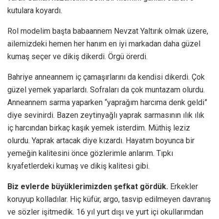
kutulara koyardı.
Rol modelim başta babaannem Nevzat Yaltırık olmak üzere,
ailemizdeki hemen her hanım en iyi markadan daha güzel
kumaş seçer ve dikiş dikerdi. Örgü örerdi.
Bahriye anneannem iç çamaşırlarını da kendisi dikerdi. Çok
güzel yemek yaparlardı. Sofraları da çok muntazam olurdu.
Anneannem sarma yaparken “yaprağım harcıma denk geldi”
diye sevinirdi. Bazen zeytinyağlı yaprak sarmasının ılık ılık
iç harcından birkaç kaşık yemek isterdim. Müthiş leziz
olurdu. Yaprak artacak diye kızardı. Hayatım boyunca bir
yemeğin kalitesini önce gözlerimle anlarım. Tıpkı
kıyafetlerdeki kumaş ve dikiş kalitesi gibi.
Biz evlerde büyüklerimizden şefkat gördük.
Erkekler
koruyup kolladılar. Hiç küfür, argo, tasvip edilmeyen davranış
ve sözler işitmedik. 16 yıl yurt dışı ve yurt içi okullarımdan