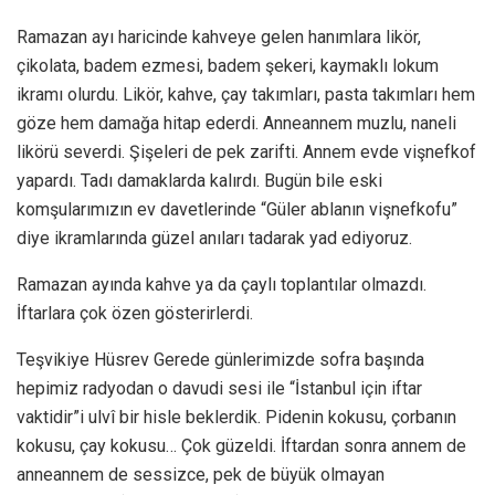
Ramazan ayı haricinde kahveye gelen hanımlara likör,
çikolata, badem ezmesi, badem şekeri, kaymaklı lokum
ikramı olurdu. Likör, kahve, çay takımları, pasta takımları hem
göze hem damağa hitap ederdi. Anneannem muzlu, naneli
likörü severdi. Şişeleri de pek zarifti. Annem evde vişnefkof
yapardı. Tadı damaklarda kalırdı. Bugün bile eski
komşularımızın ev davetlerinde “Güler ablanın vişnefkofu”
diye ikramlarında güzel anıları tadarak yad ediyoruz.
Ramazan ayında kahve ya da çaylı toplantılar olmazdı.
İftarlara çok özen gösterirlerdi.
Teşvikiye Hüsrev Gerede günlerimizde sofra başında
hepimiz radyodan o davudi sesi ile “İstanbul için iftar
vaktidir”i ulvî bir hisle beklerdik. Pidenin kokusu, çorbanın
kokusu, çay kokusu… Çok güzeldi. İftardan sonra annem de
anneannem de sessizce, pek de büyük olmayan