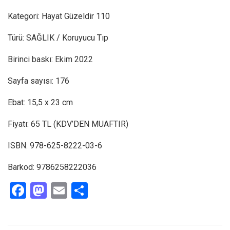
Kategori: Hayat Güzeldir 110
Türü: SAĞLIK / Koruyucu Tıp
Birinci baskı: Ekim 2022
Sayfa sayısı: 176
Ebat: 15,5 x 23 cm
Fiyatı: 65 TL (KDV’DEN MUAFTIR)
ISBN:
978-625-8222-03-6
Barkod:
9786258222036
F
M
E
S
a
a
m
h
ce
st
ail
ar