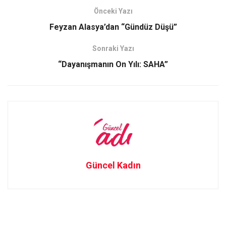
b
o
e
Önceki Yazı
o
d
Feyzan Alasya’dan “Gündüz Düşü”
o
o
Sonraki Yazı
k
n
“Dayanışmanın On Yılı: SAHA”
Güncel Kadın