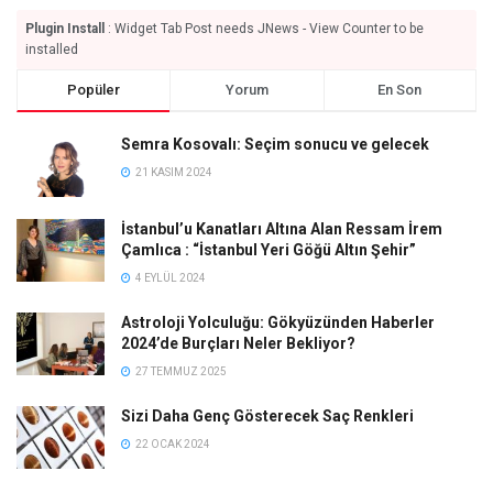
Plugin Install
: Widget Tab Post needs JNews - View Counter to be
installed
Popüler
Yorum
En Son
Semra Kosovalı: Seçim sonucu ve gelecek
21 KASIM 2024
İstanbul’u Kanatları Altına Alan Ressam İrem
Çamlıca : “İstanbul Yeri Göğü Altın Şehir”
4 EYLÜL 2024
Astroloji Yolculuğu: Gökyüzünden Haberler
2024’de Burçları Neler Bekliyor?
27 TEMMUZ 2025
Sizi Daha Genç Gösterecek Saç Renkleri
22 OCAK 2024