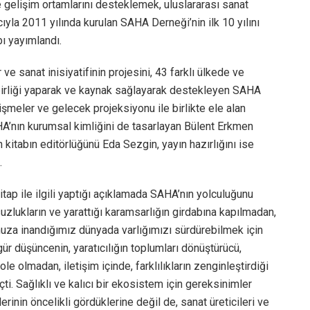
e gelişim ortamlarını desteklemek, uluslararası sanat
cıyla 2011 yılında kurulan SAHA Derneği’nin ilk 10 yılını
ı yayımlandı.
ve sanat inisiyatifinin projesini, 43 farklı ülkede ve
işbirliği yaparak ve kaynak sağlayarak destekleyen SAHA
şmeler ve gelecek projeksiyonu ile birlikte ele alan
HA’nın kurumsal kimliğini de tasarlayan Bülent Erkmen
n kitabın editörlüğünü Eda Sezgin, yayın hazırlığını ise
.
ap ile ilgili yaptığı açıklamada SAHA’nın yolculuğunu
lukların ve yarattığı karamsarlığın girdabına kapılmadan,
ğumuza inandığımız dünyada varlığımızı sürdürebilmek için
gür düşüncenin, yaratıcılığın toplumları dönüştürücü,
ole olmadan, iletişim içinde, farklılıkların zenginleştirdiği
i. Sağlıklı ve kalıcı bir ekosistem için gereksinimler
rinin öncelikli gördüklerine değil de, sanat üreticileri ve