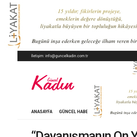
İletişim: info@guncelkadin.com.tr
ANASAYFA
GÜNCEL HABERLER
İŞ DÜNYASI
“Dayanışmanın On Y