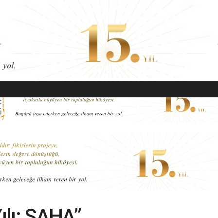
EKONOMI
MODA
GÜZELLIK
SAĞLIK
YAŞAM
SANAT
ılı: SAHA”