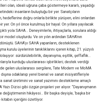
alleri olan, ideali uğruna çaba göstermeye kararlı, yaşadığı
etindeki insanların buluştuğu bir yer. Sanatçıların
 hedeflerine doğru onlarla birlikte yürüyen, elini onlardan
r yer. On yıl önce kurulmuş bir hayal. On yıllara yayılacak
çıktı yola SAHA… Deneyimlerle, ihtiyaçlarla, sorulara aldığı
bir model oluşturdu. Ve on yılın ardından SAHA’nın
ba dönüştü. SAHA’yı SAHA yapanların, desteklenen
şma kurulu üyelerinin tanıklıklarını içeren kitap, 21. yüzyılı
aşıyor: sürdürülebilirlik, dayanışma, eşitlik, şeffaflık…
rıyla kurduğu uluslararası işbirlikleri; destek verdiği
nde gelen uluslararası sergilere, Tate Modern ve MoMA
dışına odaklanıp yerel bienal ve sanat inisiyatifleriyle
ra sanat üretimini ve sanat yazımını destekleme amaçlı
Yazı Dizisi gibi özgün projeleri yer alıyor. “Dayanışmanın
le değiştirmenin hikâyesi… Bir başka deyişle, ‘başka bir
kitabın içeriğini özetliyor.