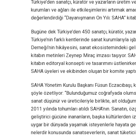
Türkiye’den sanatçı, küratör ve yazarların üretim v
kurumları ve ağları ile etkileşimlerini artırmak ama
değerlendirdiği “Dayanışmanın On Yılı: SAHA” kitab
Bugüne dek Türkiye’den 450 sanatçı, küratör, yazar 
Türkiye’nin farklı kentlerinde sanat kurumlarıyla 
Derneği’nin hikâyesini, sanat ekosistemindeki geli
kitabın metinleri Zeynep Miraç imzası taşıyor. SA
kitabın editoryal konsepti ve tasarımını üstlenirke
SAHA üyeleri ve ekibinden oluşan bir komite yaptı
SAHA Yönetim Kurulu Başkanı Füsun Eczacıbaşı, kit
şöyle özetliyor: “Bulunduğumuz coğrafyada olumsuz
sanat düşünür ve üreticileriyle birlikte, ait oldu
2011 yılında tohumları atıldı SAHA’nın. Sanatın, öz
geliştirici gücüne inananların, başka kültürlerden iz
uygar bir dünyada yaşamak isteyenlerle hayata geçt
nelerdir konusunda sanatseverlerin, sanat tüketicile