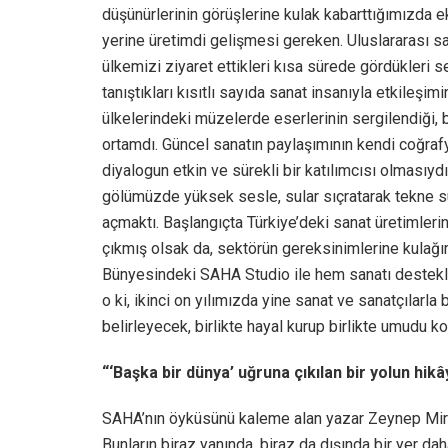
düşünürlerinin görüşlerine kulak kabarttığımızda e
yerine üretimdi gelişmesi gereken. Uluslararası sa
ülkemizi ziyaret ettikleri kısa sürede gördükleri 
tanıştıkları kısıtlı sayıda sanat insanıyla etkileşim
ülkelerindeki müzelerde eserlerinin sergilendiği, b
ortamdı. Güncel sanatın paylaşımının kendi coğrafy
diyalogun etkin ve sürekli bir katılımcısı olmasıydı.
gölümüzde yüksek sesle, sular sıçratarak tekne 
açmaktı. Başlangıçta Türkiye’deki sanat üretimlerin
çıkmış olsak da, sektörün gereksinimlerine kulağım
Bünyesindeki SAHA Studio ile hem sanatı destekle
o ki, ikinci on yılımızda yine sanat ve sanatçılarla 
belirleyecek, birlikte hayal kurup birlikte umudu
“‘Başka bir dünya’ uğruna çıkılan bir yolun hikâ
SAHA’nın öyküsünü kaleme alan yazar Zeynep Miraç
Bunların biraz yanında, biraz da dışında bir yer