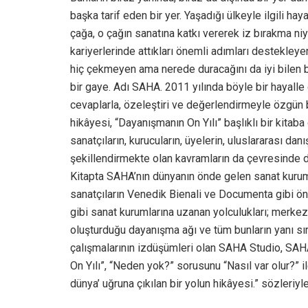
başka tarif eden bir yer. Yaşadığı ülkeyle ilgili hay
çağa, o çağın sanatına katkı vererek iz bırakma niy
kariyerlerinde attıkları önemli adımları destekleyen,
hiç çekmeyen ama nerede duracağını da iyi bilen bi
bir gaye. Adı SAHA. 2011 yılında böyle bir hayalle 
cevaplarla, özeleştiri ve değerlendirmeyle özgün 
hikâyesi, “Dayanışmanın On Yılı” başlıklı bir kita
sanatçıların, kurucuların, üyelerin, uluslararası danı
şekillendirmekte olan kavramların da çevresinde dol
Kitapta SAHA’nın dünyanın önde gelen sanat kurumla
sanatçıların Venedik Bienali ve Documenta gibi ö
gibi sanat kurumlarına uzanan yolculukları; merkez 
oluşturduğu dayanışma ağı ve tüm bunların yanı sı
çalışmalarının izdüşümleri olan SAHA Studio, SAHA 
On Yılı”, “Neden yok?” sorusunu “Nasıl var olur?” i
dünya’ uğruna çıkılan bir yolun hikâyesi.” sözleriyle 