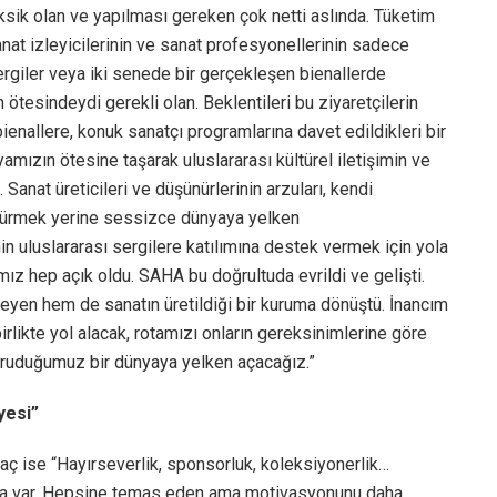
ksik olan ve yapılması gereken çok netti aslında. Tüketim
nat izleyicilerinin ve sanat profesyonellerinin sadece
sergiler veya iki senede bir gerçekleşen bienallerde
in ötesindeydi gerekli olan. Beklentileri bu ziyaretçilerin
ienallere, konuk sanatçı programlarına davet edildikleri bir
amızın ötesine taşarak uluslararası kültürel iletişimin ve
 Sanat üreticileri ve düşünürlerinin arzuları, kendi
sürmek yerine sessizce dünyaya yelken
in uluslararası sergilere katılımına destek vermek için yola
ız hep açık oldu. SAHA bu doğrultuda evrildi ve gelişti.
yen hem de sanatın üretildiği bir kuruma dönüştü. İnancım
birlikte yol alacak, rotamızı onların gereksinimlerine göre
 koruduğumuz bir dünyaya yelken açacağız.”
yesi”
 ise “Hayırseverlik, sponsorluk, koleksiyonerlik…
 daha var. Hepsine temas eden ama motivasyonunu daha