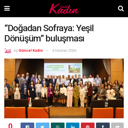
“Doğadan Sofraya: Yeşil
Dönüşüm” buluşması
by
Güncel Kadın
4 Haziran 2026
0