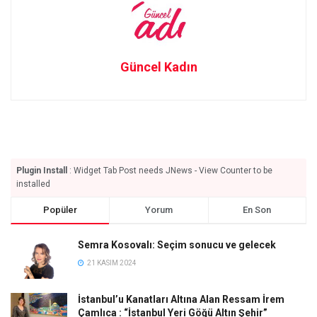
Güncel Kadın
Plugin Install
: Widget Tab Post needs JNews - View Counter to be
installed
Popüler
Yorum
En Son
Semra Kosovalı: Seçim sonucu ve gelecek
21 KASIM 2024
İstanbul’u Kanatları Altına Alan Ressam İrem
Çamlıca : “İstanbul Yeri Göğü Altın Şehir”