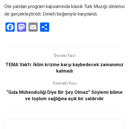
Öte yandan program kapsamında klasik Türk Müziği dinletisi
de gerçekleştirildi. Dinleti beğeniyle karşılandı.
F
M
E
S
a
a
m
h
ce
st
ail
ar
b
o
e
Önceki Yazı
o
d
TEMA Vakfı: İklim krizine karşı kaybedecek zamanımız
o
o
kalmadı
k
n
Sonraki Yazı
“Gıda Mühendisliği Diye Bir Şey Olmaz” Söylemi bilime
ve toplum sağlığına açık bir saldırıdır