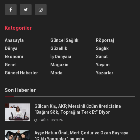
Kategoriler
Anasayfa
Güncel Sağlık
Röportaj
Dünya
Güzellik
Sağlık
Ekonomi
İş Dünyası
Sanat
Genel
Magazin
Yaşam
Güncel Haberler
Moda
Yazarlar
Son Haberler
Gülcan Kış, AKP, Mersinli üzüm üreticisine
“Bağını Sök, Toprağını Terk Et” Diyor
6 AĞUSTOS 2026
Ayşe Hatun Önal, Mert Çodur ve Ozan Bayraşa
“Çıktı Yangınlar” buluştu