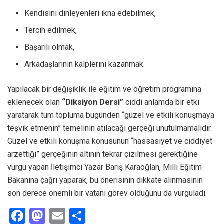
Kendisini dinleyenleri ikna edebilmek,
Tercih edilmek,
Başarılı olmak,
Arkadaşlarının kalplerini kazanmak.
Yapılacak bir değişiklik ile eğitim ve öğretim programına
eklenecek olan
“Diksiyon Dersi”
ciddi anlamda bir etki
yaratarak tüm topluma bugünden “güzel ve etkili konuşmaya
teşvik etmenin” temelinin atılacağı gerçeği unutulmamalıdır.
Güzel ve etkili konuşma konusunun “hassasiyet ve ciddiyet
arzettiği” gerçeğinin altının tekrar çizilmesi gerektiğine
vurgu yapan İletişimci Yazar Barış Karaoğlan, Milli Eğitim
Bakanına çağrı yaparak, bu önerisinin dikkate alınmasının
son derece önemli bir vatani görev olduğunu da vurguladı.
F
M
E
S