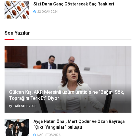
Sizi Daha Genç Gösterecek Saç Renkleri
22 OCAK 2024
Son Yazılar
Gülcan Kış, AKP, Mersinli üzüm üreticisine “Bağını Sök,
Toprağını Terk Et” Diyor
6 AĞUSTOS 2026
Ayşe Hatun Önal, Mert Çodur ve Ozan Bayraşa
“Çıktı Yangınlar” buluştu
6 AĞUSTOS 2026