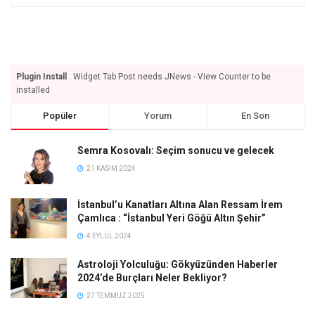
Plugin Install
: Widget Tab Post needs JNews - View Counter to be
installed
Popüler
Yorum
En Son
Semra Kosovalı: Seçim sonucu ve gelecek
21 KASIM 2024
İstanbul’u Kanatları Altına Alan Ressam İrem
Çamlıca : “İstanbul Yeri Göğü Altın Şehir”
4 EYLÜL 2024
Astroloji Yolculuğu: Gökyüzünden Haberler
2024’de Burçları Neler Bekliyor?
27 TEMMUZ 2025