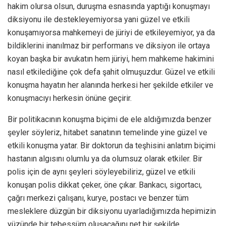
hakim olursa olsun, duruşma esnasında yaptığı konuşmayı
diksiyonu ile destekleyemiyorsa yani güzel ve etkili
konuşamıyorsa mahkemeyi de jüriyi de etkileyemiyor, ya da
bildiklerini inanılmaz bir performans ve diksiyon ile ortaya
koyan başka bir avukatın hem jüriyi, hem mahkeme hakimini
nasıl etkilediğine çok defa şahit olmuşuzdur. Güzel ve etkili
konuşma hayatın her alanında herkesi her şekilde etkiler ve
konuşmacıyı herkesin önüne geçirir.
Bir politikacının konuşma biçimi de ele aldığımızda benzer
şeyler söyleriz, hitabet sanatının temelinde yine güzel ve
etkili konuşma yatar. Bir doktorun da teşhisini anlatım biçimi
hastanın algısını olumlu ya da olumsuz olarak etkiler. Bir
polis için de aynı şeyleri söyleyebiliriz, güzel ve etkili
konuşan polis dikkat çeker, öne çıkar. Bankacı, sigortacı,
çağrı merkezi çalışanı, kurye, postacı ve benzer tüm
mesleklere düzgün bir diksiyonu uyarladığımızda hepimizin
yüzünde bir tebessüm oluşacağını net bir şekilde