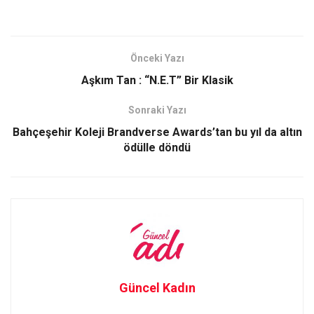
a
a
m
h
ce
st
ail
ar
b
o
e
Önceki Yazı
o
d
Aşkım Tan : “N.E.T” Bir Klasik
o
o
Sonraki Yazı
k
n
Bahçeşehir Koleji Brandverse Awards’tan bu yıl da altın
ödülle döndü
Güncel Kadın