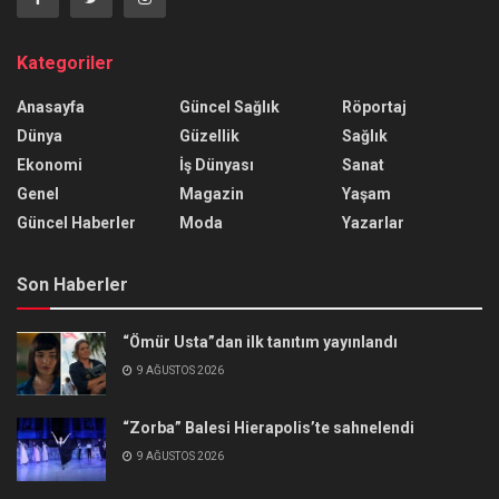
Kategoriler
Anasayfa
Güncel Sağlık
Röportaj
Dünya
Güzellik
Sağlık
Ekonomi
İş Dünyası
Sanat
Genel
Magazin
Yaşam
Güncel Haberler
Moda
Yazarlar
Son Haberler
“Ömür Usta”dan ilk tanıtım yayınlandı
9 AĞUSTOS 2026
“Zorba” Balesi Hierapolis’te sahnelendi
9 AĞUSTOS 2026