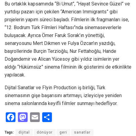
Bu ortaklık kapsamında “Bi Umut”, “Hayat Sevince Güzel” ve
yurtdışı pazarı için çekilen “American Immigrants” gibi
projelerin yapım süreci başladı. Filmlerin ilk fragmanları ise,
“12. Bodrum Türk Filmleri Haftası”nda sinemaseverlerle
buluşacak. Ayrıca Ömer Faruk Sorak’ın yönettiği,
senaryosunu Mert Dikmen ve Fulya Özcan’ın yazdığı,
başrollerinde Burçin Terzioğlu, Nur Fettahoğlu, Hande
Doğandemir ve Alican Yücesoy gibi yıldız isimlerin yer
aldığı “Hükümsüz” sinema filminin ilk gösterimi de etkinlikte
yapılacak.
Dijital Sanatlar ve Flyin Production iş birliği, Türk
sinemasının gişe başarısını artırmayı, izleyiciye yeniden
sinema salonlarında keyifli filmler sunmayı hedefliyor.
F
M
E
S
a
a
m
h
Tags:
dijital
dönüyor
geri
sanatlar