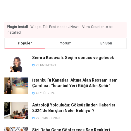
Plugin Install
: Widget Tab Post needs JNews - View Counter to be
installed
Popüler
Yorum
En Son
Semra Kosovalı: Seçim sonucu ve gelecek
21 KASIM 2024
İstanbul’u Kanatları Altına Alan Ressam İrem
Çamlıca : “İstanbul Yeri Göğü Altın Şehir”
4 EYLÜL 2024
Astroloji Yolculuğu: Gökyüzünden Haberler
2024’de Burçları Neler Bekliyor?
27 TEMMUZ 2025
Sizi Daha Genç Gösterecek Saç Renkleri