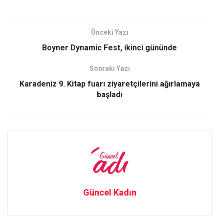
ce
st
ail
ar
b
o
e
o
d
Önceki Yazı
o
o
Boyner Dynamic Fest, ikinci gününde
k
n
Sonraki Yazı
Karadeniz 9. Kitap fuarı ziyaretçilerini ağırlamaya
başladı
Güncel Kadın