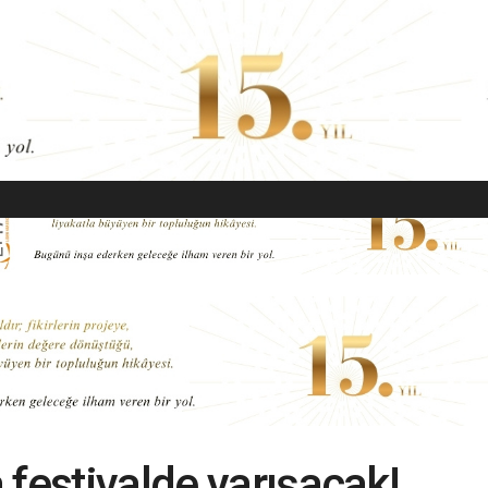
EKONOMI
MODA
GÜZELLIK
SAĞLIK
YAŞAM
SANAT
 festivalde yarışacak!