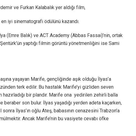
demir ve Furkan Kalabalık yer aldığı film,
 en iyi sinematografi ödülünü kazandı.
a (Emre Balık) ve ACT Academy (Abbas Fassai)’nin, ortak
 Şentürk’ün yaptığı filmin görüntü yönetmenliğini ise Sami
başına yaşayan Marife, gençliğinde aşık olduğu İlyas’a
zünden terk edilir. Bu hastalık Marife’yi gizliden seven
hazırladığı bir plandır. Marife ona yedirilen zehirli balla
kle beraber son bulur. İlyas yaşadığı yerden adeta kaçarken,
yıl sonra İlyas’ın oğlu Ateş, babasının cenazesini Trabzon’a
ömülmektir. Ancak Marife’nin bu vasiyete cevabı öfke