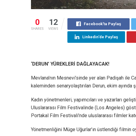
0
12
Facebook'ta Paylaş
SHARES
VIEWS
Linkedin'de Paylaş
‘DERUN’ YÜREKLERİ DAĞLAYACAK!
Mevlana’nın Mesnevi’sinde yer alan Padişah ile Ca
kaleminden senaryolaştırılan Derun, ekim ayında ş
Kadın yönetmenleri, yapımcıları ve yazarları geliş
Uluslararası Film Festivalinde (Los Angeles) göste
Portakal Film Festivali’nde uluslararası filmler ka
Yönetmenliğini Müge Uğurlar’ın üstlendiği filmin o