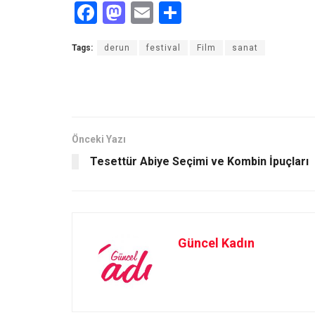
F
M
E
S
a
a
m
h
Tags:
derun
festival
Film
sanat
ce
st
ail
ar
b
o
e
o
d
o
o
Önceki Yazı
k
n
Tesettür Abiye Seçimi ve Kombin İpuçları
Güncel Kadın