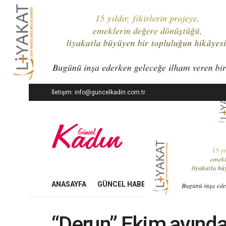
İletişim: info@guncelkadin.com.tr
ANASAYFA
GÜNCEL HABERLER
İŞ DÜNYASI
“Derun” Ekim ayında