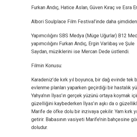
Furkan Andıç, Hatice Aslan, Güven Kıraç ve Esra Er
Albori Soulplace Film Festival’inde daha şimdiden
Yapımcılığını SBS Medya (Müge Uğurlar) B12 Medy
yapımcılığını Furkan Andıç, Ergin Varlıbaş ve Şule
Saydan, müziklerini ise Mercan Dede üstlendi.
Filmin Konusu:
Karadeniz’de kırk yıl boyunca, bir dağ evinde tek 
evlenme planları yaparken geçirdiği bir hastalık yü
Yahya’nın İlyas’ın gerçek yüzünü ortaya koymak için 
güzelliğini kaybederken İlyas’ın aşkı da o güzelli
Marife de öfke dolu bir inzivaya çekilir. Yam kırk 
getirir. Babasının vasiyeti Marife’nin bahçesine g
doludur.