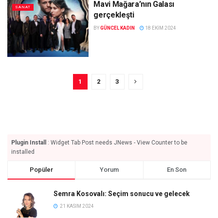
Mavi Mağara’nın Galası
SANAT
gerçekleşti
BY
GÜNCEL KADIN
18 EKIM 2024
1
2
3
Plugin Install
: Widget Tab Post needs JNews - View Counter to be
installed
Popüler
Yorum
En Son
Semra Kosovalı: Seçim sonucu ve gelecek
21 KASIM 2024