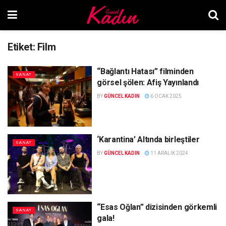
Etiket:
Film
“Bağlantı Hatası” filminden
SANAT
görsel şölen: Afiş Yayınlandı
BY
GÜNCEL KADIN
6 OCAK 2025
‘Karantina’ Altında birleştiler
SANAT
BY
GÜNCEL KADIN
11 ARALIK 2024
“Esas Oğlan” dizisinden görkemli
SANAT
gala!