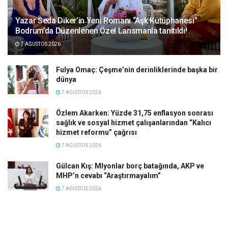
Yazar Seda Diker’in Yeni Romanı “Aşk Kütüphanesi”
Bodrum’da Düzenlenen Özel Lansmanla tanıtıldı!
7 AĞUSTOS 2026
Fulya Omaç: Çeşme’nin derinliklerinde başka bir
dünya
7 AĞUSTOS 2026
Özlem Akarken: Yüzde 31,75 enflasyon sonrası
sağlık ve sosyal hizmet çalışanlarından “Kalıcı
hizmet reformu” çağrısı
7 AĞUSTOS 2026
Gülcan Kış: Mlyonlar borç batağında, AKP ve
MHP’n cevabı “Araştırmayalım”
7 AĞUSTOS 2026