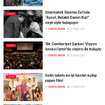
Sinematek Sinema Evi’nde
SANAT
“Aysel, Bataklı Damın Kızı”
seyirciyle buluşuyor
BY
GÜNCEL KADIN
25 EKIM 2024
‘Bir Cumhuriyet Şarkısı’ Vizyon
SANAT
öncesi İzmir’de seyirci ile buluştu
BY
GÜNCEL KADIN
24 EKIM 2024
Gelin takımı en iyi hasılat açılışı
SANAT
yapan film!
BY
GÜNCEL KADIN
21 EKIM 2024