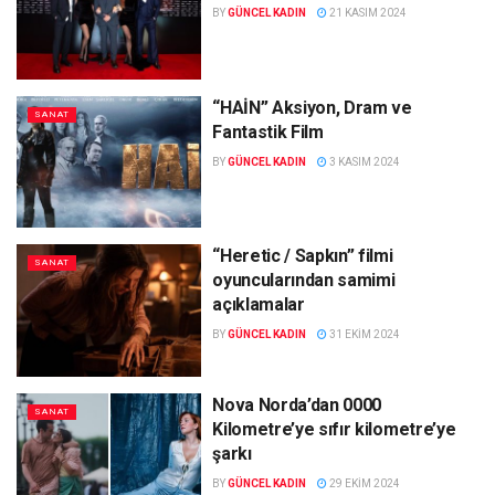
BY
GÜNCEL KADIN
21 KASIM 2024
“HAİN” Aksiyon, Dram ve
SANAT
Fantastik Film
BY
GÜNCEL KADIN
3 KASIM 2024
“Heretic / Sapkın” filmi
SANAT
oyuncularından samimi
açıklamalar
BY
GÜNCEL KADIN
31 EKIM 2024
Nova Norda’dan 0000
SANAT
Kilometre’ye sıfır kilometre’ye
şarkı
BY
GÜNCEL KADIN
29 EKIM 2024