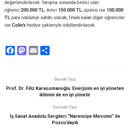
değerlendirilecek. Yarışma sonunda birinci olan
öğrenci
200.000 TL
, ikinci
150.000 TL
, üçüncü ise
100.000
TL
para ödülünün sahibi olacak; finale kalan diğer öğrenciler
ise
Colin’s
hediye çekleriyle ödüllendirilecek.
F
M
E
S
a
a
m
h
ce
st
ail
ar
b
o
e
Önceki Yazı
o
d
Prof. Dr. Filiz Karaosmanoğlu: Enerjisini en iyi yöneten
o
o
iklimini de en iyi yönetir
k
n
Sonraki Yazı
İş Sanat Anadolu Sergileri “Narenciye Mevsimi” ile
Pozcu’daydı