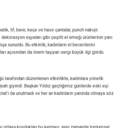
tik, lif, bere, keçe ve hasır çantalar, punch nakışlı
dekorasyon eşyaları gibi çeşitli el emeği ürünlerinin yanı
tışa sunuldu. Bu etkinlik, kadınların el becerilerini
arı açısından da önem taşıyan sergi büyük ilgi gördü.
ü tarafından düzenlenen etkinlikte, kadınlara yönelik
yah giyindi. Başkan Yıldız geçtiğimiz günlerde eski eşi
Polat’ı da unutmadı ve her an kadınların yanında olmaya söz
rini ortaya koydukları bu kermes, aynı zamanda toplumsal