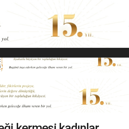
EKONOMI
MODA
GÜZELLIK
SAĞLIK
YAŞAM
SANAT
eği kermesi kadınlar