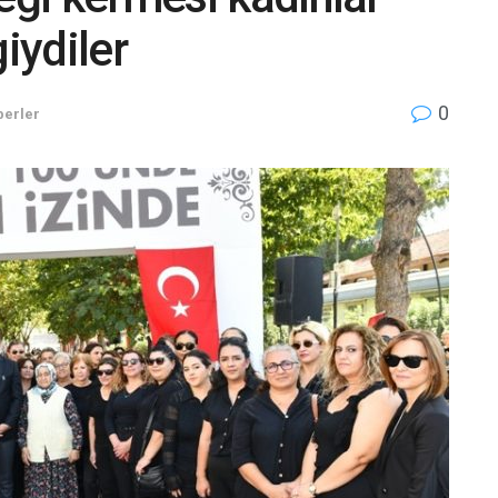
iydiler
0
berler