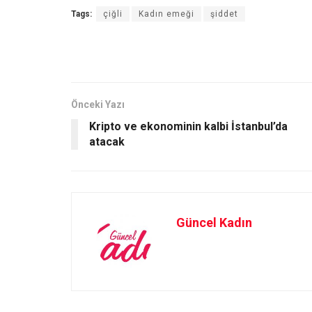
a
a
m
h
Tags:
çiğli
Kadın emeği
şiddet
ce
st
ail
ar
b
o
e
o
d
o
o
Önceki Yazı
k
n
Kripto ve ekonominin kalbi İstanbul’da
atacak
Güncel Kadın