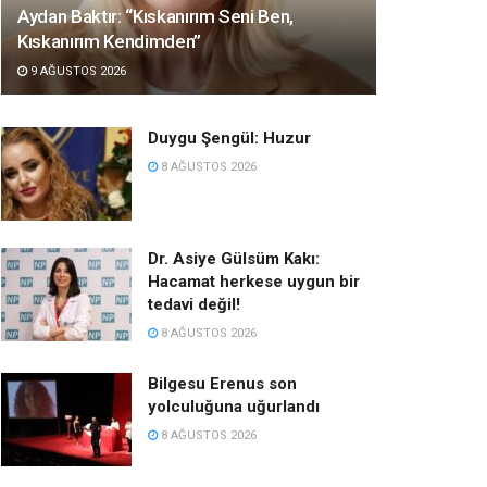
Aydan Baktır: “Kıskanırım Seni Ben,
Kıskanırım Kendimden”
9 AĞUSTOS 2026
Duygu Şengül: Huzur
8 AĞUSTOS 2026
Dr. Asiye Gülsüm Kakı:
Hacamat herkese uygun bir
tedavi değil!
8 AĞUSTOS 2026
Bilgesu Erenus son
yolculuğuna uğurlandı
8 AĞUSTOS 2026