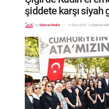
şiddete karşı siyah g
by
Güncel Kadın
11 Ekim 2024
in
Güncel Ha