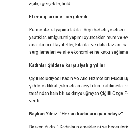
açılışı gerçekleştirildi.
El emeği ürünler sergilendi
Kermeste, el yapımı takılar, örgü bebek yelekleri, pa
yastıklar, amigurumi yapımı oyuncaklar, mum ve ev 
sıra, ikinci el kıyafetler, kitaplar ve daha fazlası sa
sergilemeleri ve aile ekonomilerine katkı sağlamal
Kadınlar Şiddete karşı siyah giydiler
Çiğli Belediyesi Kadın ve Aile Hizmetleri Müdürlüğ
şiddete dikkat çekmek amacıyla tüm katılımcılar si
tarafından hain bir saldırıya uğrayan Çiğlili Özge 
verdi.
Başkan Yıldız: “Her an kadınların yanındayız”
Başkan Yıldız “ Kadınların emeklerini ve becerile