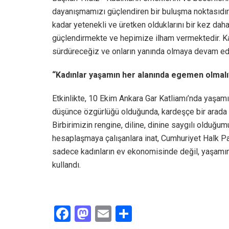
dayanışmamızı güçlendiren bir buluşma noktasıdır
kadar yetenekli ve üretken olduklarını bir kez daha
güçlendirmekte ve hepimize ilham vermektedir. K
sürdüreceğiz ve onların yanında olmaya devam ed
“Kadınlar yaşamın her alanında egemen olmalı
Etkinlikte, 10 Ekim Ankara Gar Katliamı’nda yaşamı
düşünce özgürlüğü olduğunda, kardeşçe bir arada 
Birbirimizin rengine, diline, dinine saygılı olduğ
hesaplaşmaya çalışanlara inat, Cumhuriyet Halk Par
sadece kadınların ev ekonomisinde değil, yaşamın 
kullandı.
F
M
E
S