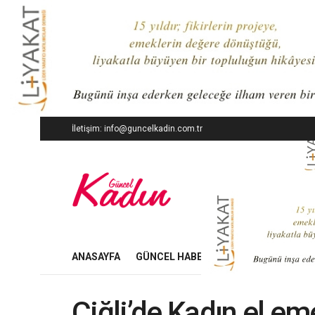
İletişim: info@guncelkadin.com.tr
ANASAYFA
GÜNCEL HABERLER
İŞ DÜNYASI
Çiğli’de Kadın el em