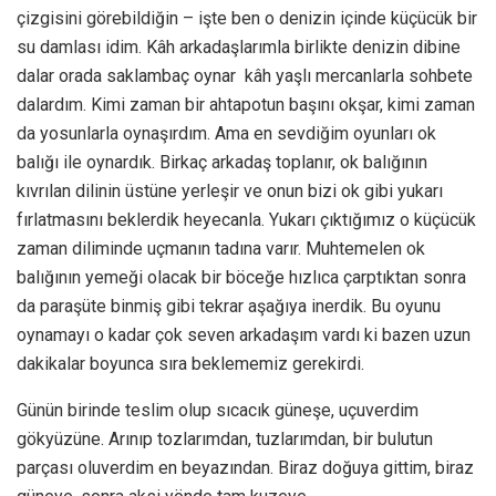
çizgisini görebildiğin – işte ben o denizin içinde küçücük bir
su damlası idim. Kâh arkadaşlarımla birlikte denizin dibine
dalar orada saklambaç oynar kâh yaşlı mercanlarla sohbete
dalardım. Kimi zaman bir ahtapotun başını okşar, kimi zaman
da yosunlarla oynaşırdım. Ama en sevdiğim oyunları ok
balığı ile oynardık. Birkaç arkadaş toplanır, ok balığının
kıvrılan dilinin üstüne yerleşir ve onun bizi ok gibi yukarı
fırlatmasını beklerdik heyecanla. Yukarı çıktığımız o küçücük
zaman diliminde uçmanın tadına varır. Muhtemelen ok
balığının yemeği olacak bir böceğe hızlıca çarptıktan sonra
da paraşüte binmiş gibi tekrar aşağıya inerdik. Bu oyunu
oynamayı o kadar çok seven arkadaşım vardı ki bazen uzun
dakikalar boyunca sıra beklememiz gerekirdi.
Günün birinde teslim olup sıcacık güneşe, uçuverdim
gökyüzüne. Arınıp tozlarımdan, tuzlarımdan, bir bulutun
parçası oluverdim en beyazından. Biraz doğuya gittim, biraz