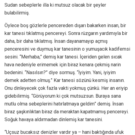
Sudan sebeplerle illa ki mutsuz olacak bir şeyler
bulabilirmiş.
Öylece boş gözlerle pencereden dışarı bakarken insan, bir
kar tanesi tıklatmış pencereyi. Sonra rüzgarın yardımıyla bir
daha, bir daha tıklatmış. İnsan dayanamayıp açmış
penceresini ve duymuş kar tanesinin o yumuşacık kadifemsi
sesini. “Merhaba,” demiş kar tanesi. İçeriden gelen sıcak
hava nedeniyle erimemek için biraz kenara çekmiş narin
bedenini. “Nasılsın?” diye sormuş. “İyiyim. Yani, iyiyim
demek adetten olmuş.” Kar tanesi sözünü kesmiş insanın.
Onu dinleyecek çok fazla vakti yokmuş çünkü. Her an eriyip
gidebilirmiş. “Görüyorum ki çok mutsuzsun. Buraya sana
mutlu olma sebeplerini hatırlatmaya geldim” demiş. İnsan
biraz şaşkınlıktan biraz da meraktan kapatmamış pencereyi.
Soğuk havaya aldırmadan dinlemiş kar tanesini.
“Uçsuz bucaksız denizler vardır ya – hani baktığında ufuk