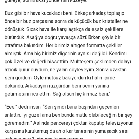
güneye, sonra aksi yönde tam kuzeye.
Buz gibi bir hava kucakladı beni. Birkaç arkadaş toplaşıp
önce bir buz parçasına sonra da küçücük buz kristallerine
dönüştük. Sıcak hava ile karşılaştıkça da eşsiz şekillere
büründük. Aşağıya doğru yavaşça süzülürken şöyle bir
etrafıma bakındım. Her birimiz altıgen formatta şekiller
almıştık. Ama hiç birimiz diğerinin aynısı değildi. Kendimi
çok özel ve değerli hissettim. Muhteşem şeklimden dolayı
azıcık gurur duydum, ne yalan söyleyeyim. Sonra uzaktan
seni gördüm. Öyle mutsuz bakıyordun ki halin içime
dokundu. Arkadaşım rüzgârdan beni senin yanına
getirmesini rica ettim. Sağ olsun hiç kırmaz beni.”
“Eee,” dedi insan. “Sen şimdi bana başından geçenleri
anlattın. İyi güzel ama ben bunda mutlu olabileceğim bir şey
göremedim.” Aslında pencereyi çoktan kapatıp televizyonun
karşısına kurulurmuş da ah o kar tanesinin yumuşacık sesi