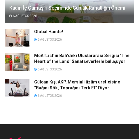
Kadın İç Çamaşırı Seçiminde Günlük Rahatlığın Önemi
6 AĞUSTOS 2026
Global Hande!
6 AĞUSTOS 2026
McArt.ist’in Bali’deki Uluslararası Sergisi ‘The
Heart of the Land’ Sanatseverlerle buluşuyor
6 AĞUSTOS 2026
Gülcan Kış, AKP, Mersinli üzüm üreticisine
“Bağını Sök, Toprağını Terk Et” Diyor
6 AĞUSTOS 2026