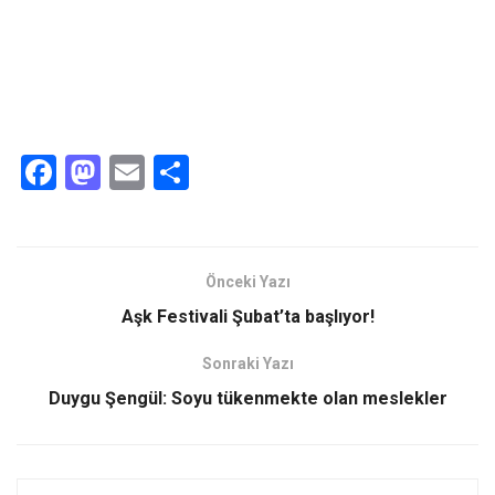
F
M
E
S
a
a
m
h
ce
st
ail
ar
b
o
e
Önceki Yazı
o
d
Aşk Festivali Şubat’ta başlıyor!
o
o
Sonraki Yazı
k
n
Duygu Şengül: Soyu tükenmekte olan meslekler