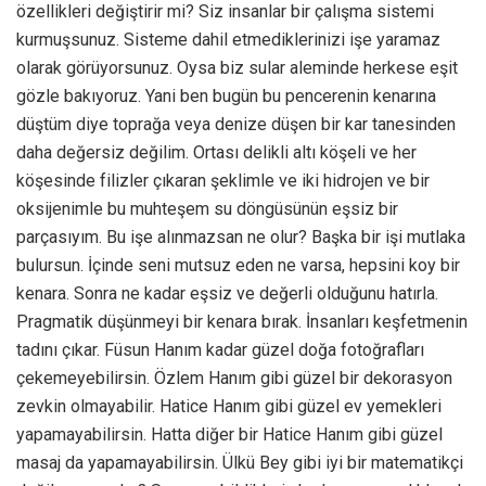
özellikleri değiştirir mi? Siz insanlar bir çalışma sistemi
kurmuşsunuz. Sisteme dahil etmediklerinizi işe yaramaz
olarak görüyorsunuz. Oysa biz sular aleminde herkese eşit
gözle bakıyoruz. Yani ben bugün bu pencerenin kenarına
düştüm diye toprağa veya denize düşen bir kar tanesinden
daha değersiz değilim. Ortası delikli altı köşeli ve her
köşesinde filizler çıkaran şeklimle ve iki hidrojen ve bir
oksijenimle bu muhteşem su döngüsünün eşsiz bir
parçasıyım. Bu işe alınmazsan ne olur? Başka bir işi mutlaka
bulursun. İçinde seni mutsuz eden ne varsa, hepsini koy bir
kenara. Sonra ne kadar eşsiz ve değerli olduğunu hatırla.
Pragmatik düşünmeyi bir kenara bırak. İnsanları keşfetmenin
tadını çıkar. Füsun Hanım kadar güzel doğa fotoğrafları
çekemeyebilirsin. Özlem Hanım gibi güzel bir dekorasyon
zevkin olmayabilir. Hatice Hanım gibi güzel ev yemekleri
yapamayabilirsin. Hatta diğer bir Hatice Hanım gibi güzel
masaj da yapamayabilirsin. Ülkü Bey gibi iyi bir matematikçi