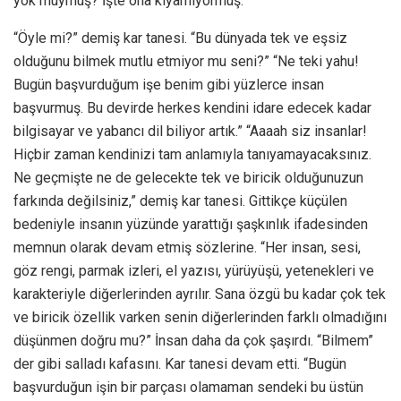
yok muymuş? İşte ona kıyamıyormuş.
“Öyle mi?” demiş kar tanesi. “Bu dünyada tek ve eşsiz
olduğunu bilmek mutlu etmiyor mu seni?” “Ne teki yahu!
Bugün başvurduğum işe benim gibi yüzlerce insan
başvurmuş. Bu devirde herkes kendini idare edecek kadar
bilgisayar ve yabancı dil biliyor artık.” “Aaaah siz insanlar!
Hiçbir zaman kendinizi tam anlamıyla tanıyamayacaksınız.
Ne geçmişte ne de gelecekte tek ve biricik olduğunuzun
farkında değilsiniz,” demiş kar tanesi. Gittikçe küçülen
bedeniyle insanın yüzünde yarattığı şaşkınlık ifadesinden
memnun olarak devam etmiş sözlerine. “Her insan, sesi,
göz rengi, parmak izleri, el yazısı, yürüyüşü, yetenekleri ve
karakteriyle diğerlerinden ayrılır. Sana özgü bu kadar çok tek
ve biricik özellik varken senin diğerlerinden farklı olmadığını
düşünmen doğru mu?” İnsan daha da çok şaşırdı. “Bilmem”
der gibi salladı kafasını. Kar tanesi devam etti. “Bugün
başvurduğun işin bir parçası olamaman sendeki bu üstün