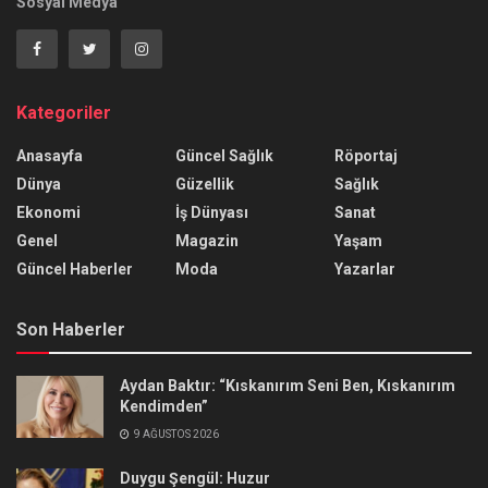
Sosyal Medya
Kategoriler
Anasayfa
Güncel Sağlık
Röportaj
Dünya
Güzellik
Sağlık
Ekonomi
İş Dünyası
Sanat
Genel
Magazin
Yaşam
Güncel Haberler
Moda
Yazarlar
Son Haberler
Aydan Baktır: “Kıskanırım Seni Ben, Kıskanırım
Kendimden”
9 AĞUSTOS 2026
Duygu Şengül: Huzur