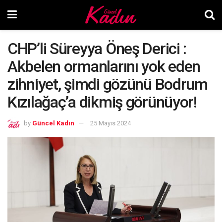
CHP’li Süreyya Öneş Derici :
Akbelen ormanlarını yok eden
zihniyet, şimdi gözünü Bodrum
Kızılağaç’a dikmiş görünüyor!
by
Güncel Kadın
25 Mayıs 2024