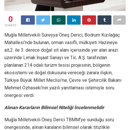
0
SHARES
Muğla Milletvekili Süreyya Öneş Derici, Bodrum Kızılağaç
Mahallesi’nde bulunan, orman vasıflı, mülkiyeti Hazineye
ait,2. ile 3. derece doğal sit alanı içerisinde yer alan arazi
üzerinde Limak İnşaat Sanayi ve Tic. A.Ş. tarafından
planlanan 214 odalı turizm tesisi projesinin, bölgenin
ekosistemi ve doğal dokusuna vereceği zarara ilişkin,
Türkiye Büyük Millet Meclisi’ne, Çevre ve Şehircilik Bakanı
Mehmet Özhaseki’nin yazılı yanıtlaması istemiyle soru
önergesi verdi.
Alınan Kararların Bilimsel Niteliği İncelenmelidir
Muğla Milletvekili Öneş Derici TBMM’ye sunduğu soru
önergesinde, alınan karaların bilimsel olarak titizlikle