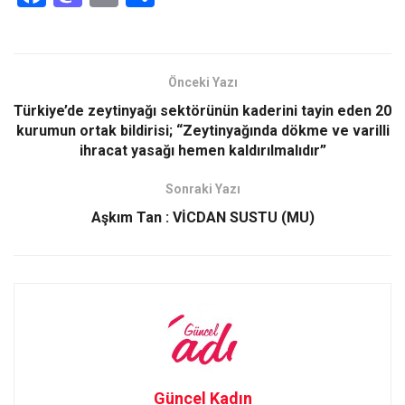
a
a
m
h
ce
st
ail
ar
b
o
e
Önceki Yazı
o
d
Türkiye’de zeytinyağı sektörünün kaderini tayin eden 20
o
o
kurumun ortak bildirisi; “Zeytinyağında dökme ve varilli
ihracat yasağı hemen kaldırılmalıdır”
k
n
Sonraki Yazı
Aşkım Tan : VİCDAN SUSTU (MU)
Güncel Kadın