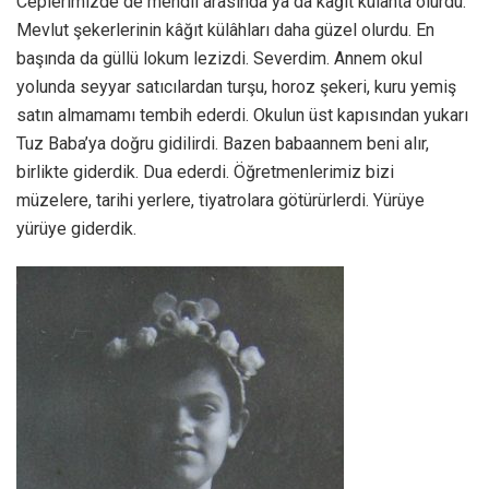
Ceplerimizde de mendil arasında ya da kâğıt külâhta olurdu.
Mevlut şekerlerinin kâğıt külâhları daha güzel olurdu. En
başında da güllü lokum lezizdi. Severdim. Annem okul
yolunda seyyar satıcılardan turşu, horoz şekeri, kuru yemiş
satın almamamı tembih ederdi. Okulun üst kapısından yukarı
Tuz Baba’ya doğru gidilirdi. Bazen babaannem beni alır,
birlikte giderdik. Dua ederdi. Öğretmenlerimiz bizi
müzelere, tarihi yerlere, tiyatrolara götürürlerdi. Yürüye
yürüye giderdik.