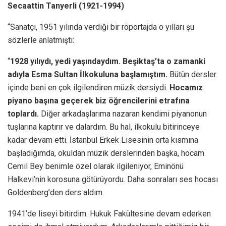
Secaattin Tanyerli (1921-1994)
“Sanatçı, 1951 yılında verdiği bir röportajda o yılları şu
sözlerle anlatmıştı:
“
1928 yılıydı, yedi yaşındaydım. Beşiktaş’ta o zamanki
adıyla Esma Sultan İlkokuluna başlamıştım.
Bütün dersler
içinde beni en çok ilgilendiren müzik dersiydi.
Hocamız
piyano başına geçerek biz öğrencilerini etrafına
toplardı.
Diğer arkadaşlarıma nazaran kendimi piyanonun
tuşlarına kaptırır ve dalardım. Bu hal, ilkokulu bitirinceye
kadar devam etti. İstanbul Erkek Lisesinin orta kısmına
başladığımda, okuldan müzik derslerinden başka, hocam
Cemil Bey benimle özel olarak ilgileniyor, Eminönü
Halkevi’nin korosuna götürüyordu. Daha sonraları ses hocası
Goldenberg’den ders aldım.
1941’de liseyi bitirdim. Hukuk Fakültesine devam ederken