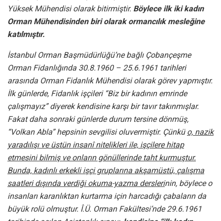
Yüksek Mühendisi olarak bitirmiştir.
Böylece ilk iki kadın
Orman Mühendisinden biri olarak ormancılık mesleğine
katılmıştır.
İstanbul Orman Başmüdürlüğü’ne bağlı Çobançeşme
Orman Fidanlığında 30.8.1960 – 25.6.1961 tarihleri
arasında Orman Fidanlık Mühendisi olarak görev yapmıştır.
İlk günlerde, Fidanlık işçileri “Biz bir kadının emrinde
çalışmayız” diyerek kendisine karşı bir tavır takınmışlar.
Fakat daha sonraki günlerde durum tersine dönmüş,
“Volkan Abla” hepsinin sevgilisi oluvermiştir. Çünkü
o, nazik
yaradılışı ve üstün insanî nitelikleri ile, işçilere hitap
etmesini bilmiş ve onların gönüllerinde taht kurmuştur.
Bunda, kadınlı erkekli işçi gruplarına akşamüstü, çalışma
saatleri dışında verdiği okuma-yazma dersleri
nin, böylece o
insanları karanlıktan kurtarma için harcadığı çabaların da
büyük rolü olmuştur. Î.Ü. Orman Fakültesi’nde 29.6.1961