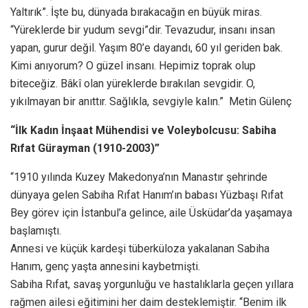
Yaltırık”. İşte bu, dünyada bırakacağın en büyük miras.
“Yüreklerde bir yudum sevgi”dir. Tevazudur, insanı insan
yapan, gurur değil. Yaşım 80’e dayandı, 60 yıl geriden bak.
Kimi anıyorum? O güzel insanı. Hepimiz toprak olup
biteceğiz. Bâkî olan yüreklerde bırakılan sevgidir. O,
yıkılmayan bir anıttır. Sağlıkla, sevgiyle kalın.” Metin Gülenç
“İlk Kadın İnşaat Mühendisi ve Voleybolcusu: Sabiha
Rıfat Gürayman (1910-2003)”
“1910 yılında Kuzey Makedonya’nın Manastır şehrinde
dünyaya gelen Sabiha Rıfat Hanım’ın babası Yüzbaşı Rıfat
Bey görev için İstanbul’a gelince, aile Üsküdar’da yaşamaya
başlamıştı.
Annesi ve küçük kardeşi tüberküloza yakalanan Sabiha
Hanım, genç yaşta annesini kaybetmişti.
Sabiha Rıfat, savaş yorgunluğu ve hastalıklarla geçen yıllara
rağmen ailesi eğitimini her daim desteklemiştir. “Benim ilk