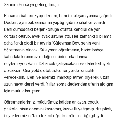
Sanırım Bursa’ya gelin gitmişti.
Babamın babası Eyüp dedem, beni bir akşam yanına çağırdı.
Dedem, aynı babaannemin yaptığı gibi nasihatler verirdi.
Beni cumbadaki berjer koltuğa oturttu, kendisi de yan
koltuğa oturup, ayak ayak üstüne attı. Her zamanki gibi ama
daha farklı ciddi bir tavırla “Süleyman Bey, senin yeni
öğretmenin olacak. Süleyman öğretmenin, bizim bahçe
katındaki kiracımız olduğunu hiçbir arkadaşına
söylemeyeceksin. Daha çok çalışacaksın ve daha terbiyeli
olacaksın. Ona yolda, otobüste, her yerde öncelik
vereceksin. Beni ve ailemizi mahcup etme” diyerek, uzun
uzun hayat dersi verdi. Yıllar sonra dedemden aferin aldığım
için mutlu olmuştum.
Öğretmenlerimiz, müdürümüz hâlden anlayan, çocuk
psikolojisinin önemini kavramış, kuvvetli yetişmiş, disiplinli,
büyüklerimizin “tam tekmil öğretmen”ler dediği gibiydi.