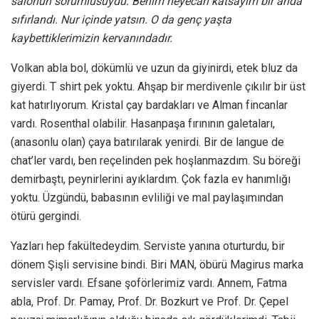
salonun sorumlusuydu. Benim heyecan katsayım bir anda
sıfırlandı. Nur içinde yatsın. O da genç yaşta
kaybettiklerimizin kervanındadır.
Volkan abla bol, dökümlü ve uzun da giyinirdi, etek bluz da
giyerdi. T shirt pek yoktu. Ahşap bir merdivenle çıkılır bir üst
kat hatırlıyorum. Kristal çay bardakları ve Alman fincanlar
vardı. Rosenthal olabilir. Hasanpaşa fırınının galetaları,
(anasonlu olan) çaya batırılarak yenirdi. Bir de langue de
chat’ler vardı, ben reçelinden pek hoşlanmazdım. Su böreği
demirbaştı, peynirlerini ayıklardım. Çok fazla ev hanımlığı
yoktu. Üzgündü, babasının evliliği ve mal paylaşımından
ötürü gergindi.
Yazları hep fakültedeydim. Serviste yanına oturturdu, bir
dönem Şişli servisine bindi. Biri MAN, öbürü Magirus marka
servisler vardı. Efsane şoförlerimiz vardı. Annem, Fatma
abla, Prof. Dr. Pamay, Prof. Dr. Bozkurt ve Prof. Dr. Çepel