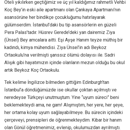
Oteli yıkılırken geçtiğimiz ve üç yıl kaldığımız rahmetli Vehbi
Koç Bey’in eski aile apartmanı olan Çankaya Apartmanı’nın
asansörüne her bindikçe çocukluğumu hatırlayarak
gülümserdim. İstanbul’daki bu tip asansörlerin en güzeli
Pera Palas’tadır. Hüsrev Gerede’deki yan dairemiz Ziya
(Ünsel) Bey amcalara aitti. Eşi Ayşe Hanım teyze müthiş bir
kadındı, kimya mühendisi. Ziya Ünsel’in adı Beykoz
Ortaokulu’na verilmişti şanssız ölümü dolayısı ile. Sadri
Alışık gibi hayatımızın içinde olanların mezun olduğu bu okul
artık Beykoz Koç Ortaokulu.
Tek kelime İngilizce bilmeden gittiğim Edinburgh’tan
İstanbul’a döndüğümüzde ise okullar çoktan açılmıştı ve
neredeyse Türkçeyi unutmuştum. Yine “uyum süreci” beni
beklemekteydi ama, ne gam! Alışmıştım, her yere, her şeye,
her ortama kolay uyum sağlayabilmeye. Bu sürecin içindeki
çerçeveyi, prensipleri de öğrenmekteydim. Kibar bir hanım
olan Gönül öğretmenimiz, evlenip, okulumuzdan ayrılmıştı.