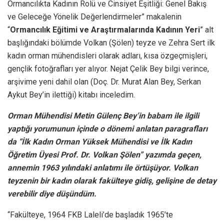
Ormancılıkta Kadının Rolü ve Cinsiyet Eşitliği: Genel Bakış
ve Geleceğe Yönelik Değerlendirmeler” makalenin
“
Ormancılık Eğitimi ve Araştırmalarında Kadının Yeri
” alt
başlığındaki bölümde Volkan (Şölen) teyze ve Zehra Sert ilk
kadın orman mühendisleri olarak adları, kısa özgeçmişleri,
gençlik fotoğrafları yer alıyor. Nejat Çelik Bey bilgi verince,
arşivime yeni dahil olan (Doç. Dr. Murat Alan Bey, Serkan
Aykut Bey’in ilettiği) kitabı inceledim.
Orman Mühendisi Metin Gülenç Bey’in babam ile ilgili
yaptığı yorumunun içinde o dönemi anlatan paragrafları
da “İlk Kadın Orman Yüksek Mühendisi ve İlk Kadın
Öğretim Üyesi Prof. Dr. Volkan Şölen” yazımda geçen,
annemin 1963 yılındaki anlatımı ile örtüşüyor. Volkan
teyzenin bir kadın olarak fakülteye gidiş, gelişine de detay
verebilir diye düşündüm.
“Fakülteye, 1964 FKB Laleli’de başladık 1965’te