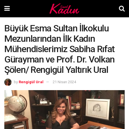
Büyük Esma Sultan İlkokulu
Mezunlarından İlk Kadın
Mühendislerimiz Sabiha Rıfat
Gürayman ve Prof. Dr. Volkan
Şölen/ Rengigül Yaltırık Ural
by
Rengigül Ural
21 Nisan 2024