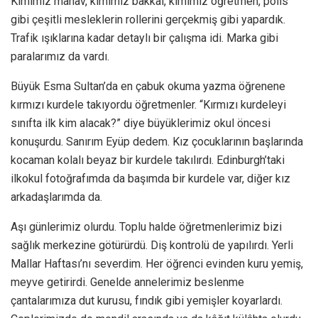
Kimimiz manav, kimimiz bakkal, kimimiz öğretmen, polis
gibi çeşitli mesleklerin rollerini gerçekmiş gibi yapardık.
Trafik ışıklarına kadar detaylı bir çalışma idi. Marka gibi
paralarımız da vardı.
Büyük Esma Sultan’da en çabuk okuma yazma öğrenene
kırmızı kurdele takıyordu öğretmenler. “Kırmızı kurdeleyi
sınıfta ilk kim alacak?” diye büyüklerimiz okul öncesi
konuşurdu. Sanırım Eyüp dedem. Kız çocuklarının başlarında
kocaman kolalı beyaz bir kurdele takılırdı. Edinburgh’taki
ilkokul fotoğrafımda da başımda bir kurdele var, diğer kız
arkadaşlarımda da.
Aşı günlerimiz olurdu. Toplu halde öğretmenlerimiz bizi
sağlık merkezine götürürdü. Diş kontrolü de yapılırdı. Yerli
Mallar Haftası’nı severdim. Her öğrenci evinden kuru yemiş,
meyve getirirdi. Genelde annelerimiz beslenme
çantalarımıza dut kurusu, fındık gibi yemişler koyarlardı.