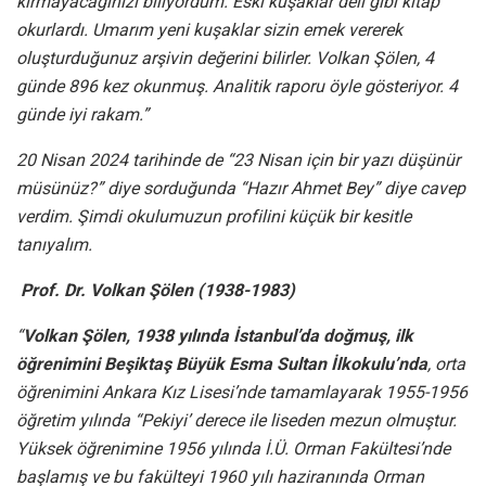
kırmayacağınızı biliyordum. Eski kuşaklar deli gibi kitap
okurlardı. Umarım yeni kuşaklar sizin emek vererek
oluşturduğunuz arşivin değerini bilirler. Volkan Şölen, 4
günde 896 kez okunmuş. Analitik raporu öyle gösteriyor. 4
günde iyi rakam.”
20 Nisan 2024 tarihinde de “23 Nisan için bir yazı düşünür
müsünüz?” diye sorduğunda “Hazır Ahmet Bey” diye cavep
verdim. Şimdi okulumuzun profilini küçük bir kesitle
tanıyalım.
Prof. Dr. Volkan Şölen (1938-1983)
“
Volkan Şölen, 1938 yılında İstanbul’da doğmuş, ilk
öğrenimini Beşiktaş Büyük Esma Sultan İlkokulu’nda
, orta
öğrenimini Ankara Kız Lisesi’nde tamamlayarak 1955-1956
öğretim yılında “Pekiyi’ derece ile liseden mezun olmuştur.
Yüksek öğrenimine 1956 yılında İ.Ü. Orman Fakültesi’nde
başlamış ve bu fakülteyi 1960 yılı haziranında Orman