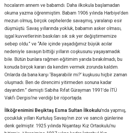
hocalarım annem ve babamdı. Daha ilkokula başlamadan
okuma yazma öğrenmiştim. Babam 1906 yılında Harbiye’den
mezun olmuş, birçok cephelerde savaşmış, yaralanıp esir
düşmüştü. Savaş yıllarında yokluk, babamın asker olması,
işgal kuvvetlerinin baskıları sık sık yer değiştirmemize
sebep oldu.” ve “Aile içinde yaşadığımız büyük acılar
nedeniyle savaşın bittiği yılların coşkusunu yaşayamadık
bile. Bütün bunlara rağmen eğitimim yarıda bırakılmadı, bu
konuda birçok kararı da kendim vermek zorunda kaldım.
Onlarda da bana karşı ‘Başarabilir mi?’ kuşkusu hiçbir zaman
oluşmadı. Ben de direncimi yitirmeden sonuna kadar
dayandım.” demişti Sabiha Rıfat Gürayman 1991’de İTÜ
Vakfı Dergisi’ne verdiği bir röportajda.
İlköğrenimini
Beşiktaş Esma Sultan İlkokulu
’nda yapmış,
çocukluk yılları Kurtuluş Savaşı’nın zor ve sancılı günlerine
denk gelmiştir. 1925 yılında Nişantaşı Kız Ortaokulu’nu