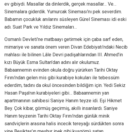
ev gibiydi. Masallar da dinlerdik, gerçek masallar… Ve…
Sinemalara giderdik. Yumurcak Sineması’nı pek severdim.
Babamın çocukluk anılarını süsleyen Gürel Sineması idi eski
adı. Suat Park ve Yıldız Sinemaları…
Osmanlı Devleti’ne matbaayı getirmek için çaba sarf eden,
mimariye ve sanata önem veren Divan Edebiyatı’ndaki Necib
mahlası ile bilinen Lâle Devri padişahlarından III. Ahmed’in
kızı Büyük Esma Sultan’dan adını alır okulumuz.
Babaannemin evinden okula doğru yürürken Tarihi Oktay
Fırını’ndan gelen mis gibi kurabiye kokuları ile tebessüm
ederdim, tadını da okul öncesinden bildiğim için. Yedi Sekiz
Hasan Paşa’nın kurabiyeleri gibi… Babaannemin yan
apartmanının sahibesi Saniye Hanım teyze idi. Eşi Hikmet
Bey. Çok kibar, görmüş geçirmiş, akıllı insanlardı. Saniye
Hanım teyzenin Tarihi Oktay Fırını’ndan günlük minik
sandviçlerin arasına halis incecik tereyağı sürdükten sonra
yine Beşiktaş’ın meşhur ipek gibi kuşgömü satan