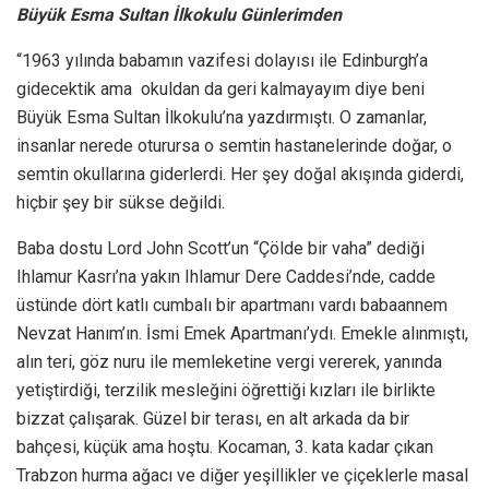
Büyük Esma Sultan İlkokulu Günlerimden
“1963 yılında babamın vazifesi dolayısı ile Edinburgh’a
gidecektik ama okuldan da geri kalmayayım diye beni
Büyük Esma Sultan İlkokulu’na yazdırmıştı. O zamanlar,
insanlar nerede oturursa o semtin hastanelerinde doğar, o
semtin okullarına giderlerdi. Her şey doğal akışında giderdi,
hiçbir şey bir sükse değildi.
Baba dostu Lord John Scott’un “Çölde bir vaha” dediği
Ihlamur Kasrı’na yakın Ihlamur Dere Caddesi’nde, cadde
üstünde dört katlı cumbalı bir apartmanı vardı babaannem
Nevzat Hanım’ın. İsmi Emek Apartmanı’ydı. Emekle alınmıştı,
alın teri, göz nuru ile memleketine vergi vererek, yanında
yetiştirdiği, terzilik mesleğini öğrettiği kızları ile birlikte
bizzat çalışarak. Güzel bir terası, en alt arkada da bir
bahçesi, küçük ama hoştu. Kocaman, 3. kata kadar çıkan
Trabzon hurma ağacı ve diğer yeşillikler ve çiçeklerle masal