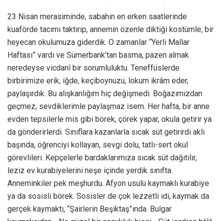
23 Nisan merasiminde, sabahın en erken saatlerinde
kuaförde tacımı taktırıp, annemin özenle diktiği kostümle, bir
heyecan okulumuza giderdik. O zamanlar “Yerli Mallar
Haftası” vardı ve Sümerbank’tan basma, pazen almak
neredeyse vicdanî bir sorumluluktu. Teneffüslerde
birbirimize erik, iğde, keçiboynuzu, lokum ikrâm eder,
paylaşırdık. Bu alışkanlığım hiç değişmedi. Boğazımızdan
geçmez, sevdiklerimle paylaşmaz isem. Her hafta, bir anne
evden tepsilerle mis gibi börek, çörek yapar, okula getirir ya
da gönderirlerdi. Sınıflara kazanlarla sıcak süt getirirdi aklı
başında, öğrenciyi kollayan, sevgi dolu, tatlı-sert okul
görevlileri. Kepçelerle bardaklarımıza sıcak süt dağıtılır,
leziz ev kurabiyelerini neşe içinde yerdik sınıfta.
Anneminkiler pek meşhurdu. Afyon usulü kaymaklı kurabiye
ya da sosisli börek. Sosisler de çok lezzetli idi, kaymak da
gerçek kaymaktı, “Şairlerin Beşiktaş”ında. Bulgar