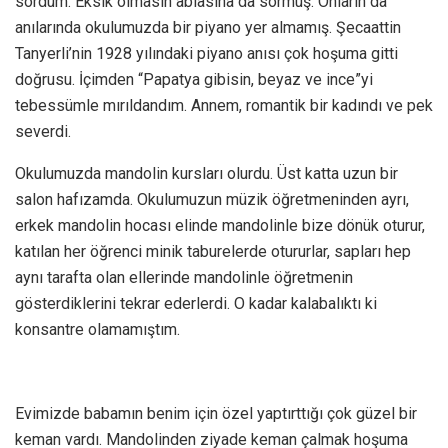
sordum. Eksik olmasın ablasına da sormuş. Onların da
anılarında okulumuzda bir piyano yer almamış. Şecaattin
Tanyerli’nin 1928 yılındaki piyano anısı çok hoşuma gitti
doğrusu. İçimden “Papatya gibisin, beyaz ve ince”yi
tebessümle mırıldandım. Annem, romantik bir kadındı ve pek
severdi.
Okulumuzda mandolin kursları olurdu. Üst katta uzun bir
salon hafızamda. Okulumuzun müzik öğretmeninden ayrı,
erkek mandolin hocası elinde mandolinle bize dönük oturur,
katılan her öğrenci minik taburelerde otururlar, sapları hep
aynı tarafta olan ellerinde mandolinle öğretmenin
gösterdiklerini tekrar ederlerdi. O kadar kalabalıktı ki
konsantre olamamıştım.
Evimizde babamın benim için özel yaptırttığı çok güzel bir
keman vardı. Mandolinden ziyade keman çalmak hoşuma