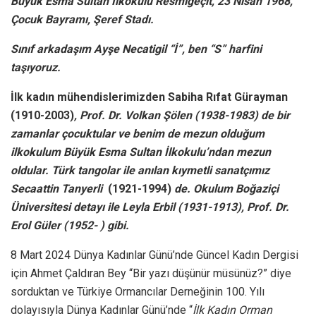
Büyük Esma Sultan İlkokulu Resmîgeçit, 23 Nisan 1968,
Çocuk Bayramı, Şeref Stadı.
Sınıf arkadaşım Ayşe Necatigil “İ”, ben “S” harfini
taşıyoruz.
İlk kadın mühendislerimizden Sabiha Rıfat Gürayman
(1910-2003)
, Prof. Dr. Volkan Şölen (1938-1983) de bir
zamanlar çocuktular ve benim de mezun olduğum
ilkokulum Büyük Esma Sultan İlkokulu’ndan mezun
oldular. Türk tangolar ile anılan kıymetli sanatçımız
Secaattin Tanyerli
(1921-1994)
de. Okulum Boğaziçi
Üniversitesi detayı ile Leyla Erbil (1931-1913), Prof. Dr.
Erol Güler (1952- ) gibi.
8 Mart 2024 Dünya Kadınlar Günü’nde Güncel Kadın Dergisi
için Ahmet Çaldıran Bey “Bir yazı düşünür müsünüz?” diye
sorduktan ve Türkiye Ormancılar Derneğinin 100. Yılı
dolayısıyla Dünya Kadınlar Günü’nde “
İlk Kadın Orman