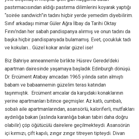
pastırmacısından aldığı pastırma dilimlerini koyarak yaptığı
“soirée sandwich”in tadını hiçbir yerde yemedim diyebilirim.
Sınıf arkadaşı mimar Güler Ağra İlbay da Tarihi Oktay
Fırını’ndan her sabah pandispanya alırmış ve onun tadını da
başka hiçbir pandispanyada bulamamış. Evet, çocukluk tadı
ve kokuları… Güzel kokar anılar güzel ise!
Biz Bahriye anneannemle birlikte Hüsrev Gerede’deki
apartman dairesinde yaşamaya başladık Edinburgh dönüşü.
Dr. Ercüment Atabay amcadan 1965 yılında satın almıştı
babam ve babaannemin güzelim teras katından
taşınmıştık. Ercüment amcalar da karşıdaki konaklarının
yerine apartmanları bitince geçmişler. Az katlı, cumbalı,
sobalı aile apartmanlarından, asansörlü, kaloriferli, mutfakları
aydınlığa bakan (aslında karanlığa bakan tabiri daha doğru
olabilir) çöp öğütücülü dairelere geçilmekteydi. Asansörün
içi kırmızı, çift kapılı, zıngır zıngır titreyen tipteydi. Divan