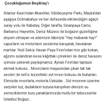
Çocukluğumun Beşiktaş’ı
Ihlamur Kasrı’ndan Akaretler, Vâlideçeşme Parkı, Maçka’dan
aşağıya Dolmabahçe ve her defasında etkilendiğim ağaçlı
saray yolu ile Kabataş. Diğer tarafta, Sinanpaşa Camii,
Barbaros Hayrettin, Deniz Müzesi ile boğazın güzelliğine
doyum olmayan ve ailemizin tâbiriyle “Hay mübarek hay!”
vapurların ve motorların seslerine karışarak, havalanan
martılar. Yedi Sekiz Hasan Paşa Fırını’ndan mis gibi kokan,
ağzımı sulandıran kese kâğıttaki çörekleri ile deniz havasını
içimize çekerek paylaşmamız. Aynalı Fırın’dan taptaze
ekmek kokusu… Mısırcıların maşasından çıkan tak tak
sesleri ile nefis lezzetteki süt mısırı kokusu ile buharları.
Elimizde mısırlarla, motorla Üsküdar… Süt mısırının üzerine
serpilen tuz, dudakların tuzuna karışırken denizin su
zerreciklerinin tuzu yanaklarımızda mutlu bir tebessümle
İstanbul Boğazı…