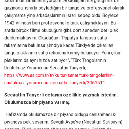
sesimi de ihmal etmiyordum. Arkadaşlarımla gittiğimiz bir
gazinoda, ısrarla söylediğim bir tango ve profesyonel olarak
çalışmama yine arkadaşlarımın ısrarı sebep oldu. Böylece
1942 yılından beri profesyonel olarak çalışmaktayım. Bu
arada birçok filme okuduğum gibi, dört seneden beri plak
doldurmaktayım. Okuduğum ‘Papatya’ tangosu satış
rakamlarına bakılırsa şimdiye kadar Türkiye’de çıkarılan
tango plaklarının satış rekorunu kırmış bulunuyor. Yeni çıkan
plaklarım da aynı hızda satılıyor.”, “Türk Tangolarının
Unutulmaz Yorumcusu Secaattin Tanyerli,
https://www.aa.com.tr/tr/kultur-sanat/turk-tangolarinin-
unutulmaz-yorumcusu-secaattin-tanyerli/2061511
Secaattin Tanyerli detayını özellikle yazmak istedim.
Okulumuzda bir piyano varmış.
Hafızamda okulumuzda bir piyano olduğu canlanmadı ki
piyanoyu pek severim. Sevgili Ayşe’ye (Necatigil Sarısayın)