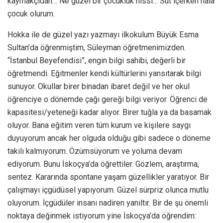
kaymakçıdan… Ne güzel bir çocukluk hissi… Süt içerken hâlâ
çocuk olurum.
Hokka ile de güzel yazı yazmayı ilkokulum Büyük Esma
Sultan’da öğrenmiştim, Süleyman öğretmenimizden.
“İstanbul Beyefendisi”, engin bilgi sahibi, değerli bir
öğretmendi. Eğitmenler kendi kültürlerini yansıtarak bilgi
sunuyor. Okullar birer binadan ibaret değil ve her okul
öğrenciye o dönemde çağı gereği bilgi veriyor. Öğrenci de
kapasitesi/yeteneği kadar alıyor. Birer tuğla ya da basamak
oluyor. Bana eğitim veren tüm kurum ve kişilere saygı
duyuyorum ancak her olguda olduğu gibi sadece o döneme
takılı kalmıyorum. Özümsüyorum ve yoluma devam
ediyorum. Bunu İskoçya’da öğrettiler. Gözlem, araştırma,
sentez. Kararında spontane yaşam güzellikler yaratıyor. Bir
çalışmayı içgüdüsel yapıyorum. Güzel sürpriz olunca mutlu
oluyorum. İçgüdüler insanı nadiren yanıltır. Bir de şu önemli
noktaya değinmek istiyorum yine İskoçya’da öğrendim: