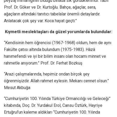
peyzaj mimarlığının olduğu binada sık gördüklerimdi. Tabii
Prof. Dr. Göker ve Dr. Kurtoğlu. Bahçe, ağaçlar, sera,
ağaçların altındaki tanıtıcı tabelalar önemli detaylardır.
Anlatacak çok şey var. Koca hayat geçti.”
Kıymetli meslektaşları da güzel yorumlarda bulundular:
“Kendisinin hem öğrencisi (1967-1968) oldum, hem de aynı
Fakülte çatısı altında bulundum (1975-1983). Hâzâ
hanımefendi ve iyi bir bilim insanı olan hocamı minnet ve
rahmetle anıyorum.” Prof. Dr. Ferhat Bozkuş
“Arazi çalışmalarında, hepimiz ondan birçok şey
öğrenmişizdir. Allah rahmet eylesin. Mekanı cennet olsun.”
Mesut Akbuğa
“Cumhuriyetin 100. Yılında Türkiye Ormancılığı ve Geleceği”
kitabında, Doç. Dr. Yurdakul Erol, Cansu Öztürk, Hayriye
Ertuğrul’un kaleme aldıkları “Cumhuriyetin 100. Yılında