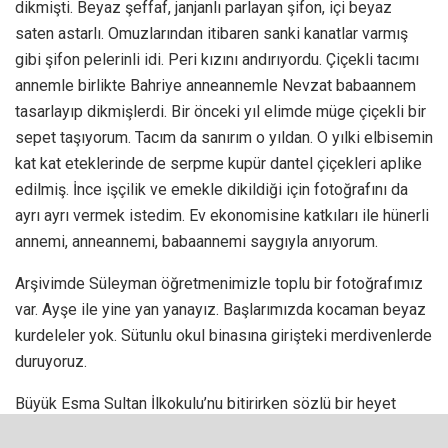
dikmişti. Beyaz şeffaf, janjanlı parlayan şifon, içi beyaz
saten astarlı. Omuzlarından itibaren sanki kanatlar varmış
gibi şifon pelerinli idi. Peri kızını andırıyordu. Çiçekli tacımı
annemle birlikte Bahriye anneannemle Nevzat babaannem
tasarlayıp dikmişlerdi. Bir önceki yıl elimde müge çiçekli bir
sepet taşıyorum. Tacım da sanırım o yıldan. O yılki elbisemin
kat kat eteklerinde de serpme kupür dantel çiçekleri aplike
edilmiş. İnce işçilik ve emekle dikildiği için fotoğrafını da
ayrı ayrı vermek istedim. Ev ekonomisine katkıları ile hünerli
annemi, anneannemi, babaannemi saygıyla anıyorum.
Arşivimde Süleyman öğretmenimizle toplu bir fotoğrafımız
var. Ayşe ile yine yan yanayız. Başlarımızda kocaman beyaz
kurdeleler yok. Sütunlu okul binasına girişteki merdivenlerde
duruyoruz.
Büyük Esma Sultan İlkokulu’nu bitirirken sözlü bir heyet
sınavına tabi tutulduğumuzu hatırlıyorum. Ana giriş kapısına