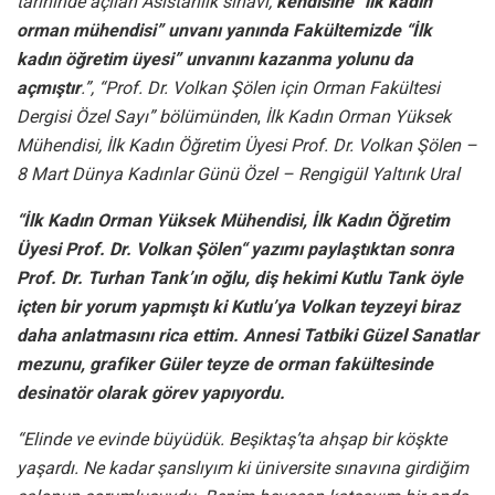
tarihinde açılan Asistanlık sınavı,
kendisine “ilk kadın
orman mühendisi” unvanı yanında Fakültemizde “İlk
kadın öğretim üyesi” unvanını kazanma yolunu da
açmıştır
.”, “Prof. Dr. Volkan Şölen için Orman Fakültesi
Dergisi Özel Sayı” bölümünden
,
İlk Kadın Orman Yüksek
Mühendisi, İlk Kadın Öğretim Üyesi Prof. Dr. Volkan Şölen –
8 Mart Dünya Kadınlar Günü Özel – Rengigül Yaltırık Ural
“İlk Kadın Orman Yüksek Mühendisi, İlk Kadın Öğretim
Üyesi Prof. Dr. Volkan Şölen“ yazımı paylaştıktan sonra
Prof. Dr. Turhan Tank’ın oğlu, diş hekimi Kutlu Tank öyle
içten bir yorum yapmıştı ki Kutlu’ya Volkan teyzeyi biraz
daha anlatmasını rica ettim. Annesi Tatbiki Güzel Sanatlar
mezunu, grafiker Güler teyze de orman fakültesinde
desinatör olarak görev yapıyordu.
“Elinde ve evinde büyüdük. Beşiktaş’ta ahşap bir köşkte
yaşardı. Ne kadar şanslıyım ki üniversite sınavına girdiğim