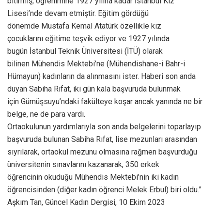
bitirmiş, öğrenimine 1927 yılına kadar İstanbul Kız
Lisesi’nde devam etmiştir. Eğitim gördüğü
dönemde Mustafa Kemal Atatürk özellikle kız
çocuklarını eğitime teşvik ediyor ve 1927 yılında
bugün İstanbul Teknik Üniversitesi (İTÜ) olarak
bilinen Mühendis Mektebi’ne (Mühendishane-i Bahr-i
Hümayun) kadınların da alınmasını ister. Haberi son anda
duyan Sabiha Rıfat, iki gün kala başvuruda bulunmak
için Gümüşsuyu’ndaki fakülteye koşar ancak yanında ne bir
belge, ne de para vardı.
Ortaokulunun yardımlarıyla son anda belgelerini toparlayıp
başvuruda bulunan Sabiha Rıfat, lise mezunları arasından
sıyrılarak, ortaokul mezunu olmasına rağmen başvurduğu
üniversitenin sınavlarını kazanarak, 350 erkek
öğrencinin okuduğu Mühendis Mektebi’nin iki kadın
öğrencisinden (diğer kadın öğrenci Melek Erbul) biri oldu.”
Aşkım Tan, Güncel Kadın Dergisi, 10 Ekim 2023