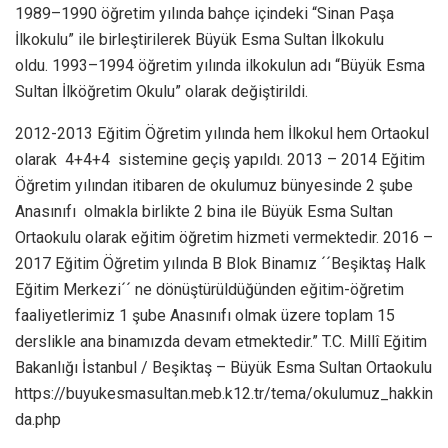
1989–1990 öğretim yılında bahçe içindeki “Sinan Paşa
İlkokulu” ile birleştirilerek Büyük Esma Sultan İlkokulu
oldu. 1993–1994 öğretim yılında ilkokulun adı “Büyük Esma
Sultan İlköğretim Okulu” olarak değiştirildi.
2012-2013 Eğitim Öğretim yılında hem İlkokul hem Ortaokul
olarak 4+4+4 sistemine geçiş yapıldı. 2013 – 2014 Eğitim
Öğretim yılından itibaren de okulumuz bünyesinde 2 şube
Anasınıfı olmakla birlikte 2 bina ile Büyük Esma Sultan
Ortaokulu olarak eğitim öğretim hizmeti vermektedir. 2016 –
2017 Eğitim Öğretim yılında B Blok Binamız ´´Beşiktaş Halk
Eğitim Merkezi´´ ne dönüştürüldüğünden eğitim-öğretim
faaliyetlerimiz 1 şube Anasınıfı olmak üzere toplam 15
derslikle ana binamızda devam etmektedir.” T.C. Millî Eğitim
Bakanlığı İstanbul / Beşiktaş – Büyük Esma Sultan Ortaokulu
https://buyukesmasultan.meb.k12.tr/tema/okulumuz_hakkin
da.php