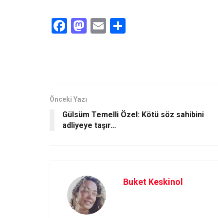
F
M
E
S
a
a
m
h
ce
st
ail
ar
b
o
e
o
d
o
o
Önceki Yazı
Gülsüm Temelli Özel: Kötü söz sahibini
k
n
adliyeye taşır…
Buket Keskinol