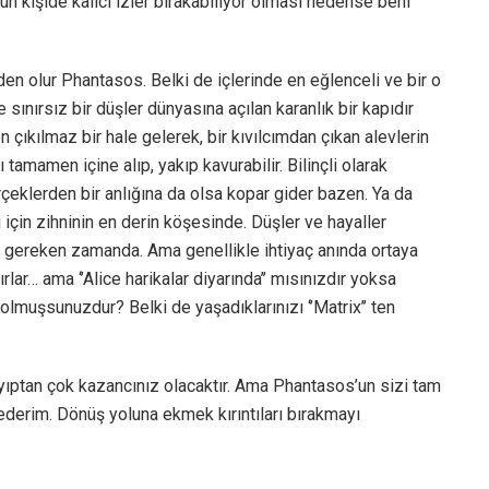
’un kişide kalıcı izler bırakabiliyor olması nedense beni
den olur Phantasos. Belki de içlerinde en eğlenceli ve bir o
 sınırsız bir düşler dünyasına açılan karanlık bir kapıdır
n çıkılmaz bir hale gelerek, bir kıvılcımdan çıkan alevlerin
tamamen içine alıp, yakıp kavurabilir. Bilinçli olarak
erçeklerden bir anlığına da olsa kopar gider bazen. Ya da
için zihninin en derin köşesinde. Düşler ve hayaller
ı gereken zamanda. Ama genellikle ihtiyaç anında ortaya
lar… ama ‘’Alice harikalar diyarında’’ mısınızdır yoksa
bolmuşsunuzdur? Belki de yaşadıklarınızı ‘’Matrix’’ ten
ayıptan çok kazancınız olacaktır. Ama Phantasos’un sizi tam
derim. Dönüş yoluna ekmek kırıntıları bırakmayı