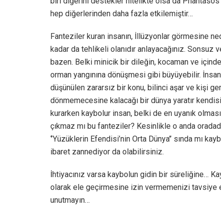
biri diğerini destekler nitelikte olsa da Phantasos
hep diğerlerinden daha fazla etkilemiştir…
Fanteziler kuran insanın, İllüzyonlar görmesine ne
kadar da tehlikeli olanıdır anlayacağınız. Sonsuz ve
bazen. Belki minicik bir dileğin, kocaman ve içinde
orman yangınına dönüşmesi gibi büyüyebilir. İnsanı 
düşünülen zararsız bir konu, bilinci aşar ve kişi g
dönmemecesine kalacağı bir dünya yaratır kendisi 
kurarken kaybolur insan, belki de en uyanık olmas
çıkmaz mı bu fanteziler? Kesinlikle o anda oradadır
‘’Yüzüklerin Efendisi’nin Orta Dünya’’ sında mı kay
ibaret zannediyor da olabilirsiniz.
İhtiyacınız varsa kaybolun gidin bir süreliğine… K
olarak ele geçirmesine izin vermemenizi tavsiye e
unutmayın…