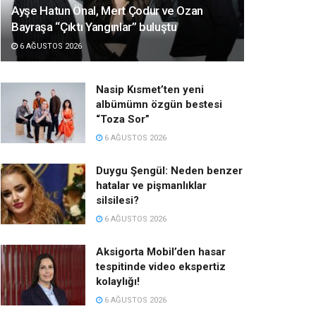
Ayşe Hatun Önal, Mert Çodur ve Ozan
Bayraşa “Çıktı Yangınlar” buluştu
6 AĞUSTOS 2026
Nasip Kısmet’ten yeni
albümümn özgün bestesi
“Toza Sor”
6 AĞUSTOS 2026
Duygu Şengül: Neden benzer
hatalar ve pişmanlıklar
silsilesi?
6 AĞUSTOS 2026
Aksigorta Mobil’den hasar
tespitinde video ekspertiz
kolaylığı!
6 AĞUSTOS 2026