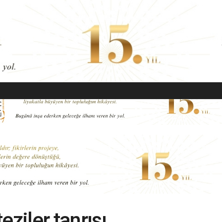
EKONOMI
MODA
GÜZELLIK
SAĞLIK
YAŞAM
SANAT
ziler tanrısı