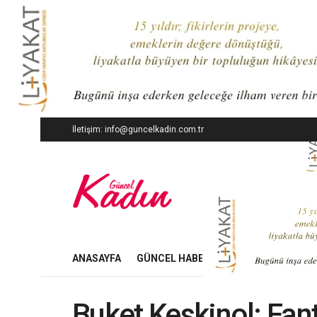
İletişim: info@guncelkadin.com.tr
ANASAYFA
GÜNCEL HABERLER
İŞ DÜNYASI
Buket Keskinol: Fante