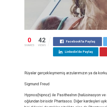
0
42
Facebook'ta Paylaş
SHARES
VIEWS
Linkedin'de Paylaş
Rüyalar gerçekleşmemiş arzularımızın ya da korku
Sigmund Freud
Hypnos(hipnoz) ile Pasithea’nın (halüsinasyon ve ra
oğlundan birisidir Phantasos. Diğer kardeşleri uyk