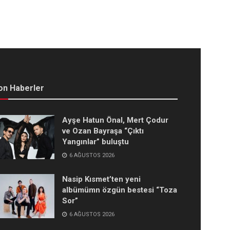
on Haberler
Ayşe Hatun Önal, Mert Çodur
ve Ozan Bayraşa “Çıktı
Yangınlar” buluştu
6 AĞUSTOS 2026
Nasip Kısmet’ten yeni
albümümn özgün bestesi “Toza
Sor”
6 AĞUSTOS 2026