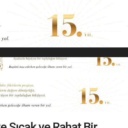
EKONOMI
MODA
GÜZELLIK
SAĞLIK
YAŞAM
SANAT
e Sıcak ve Rahat Bir