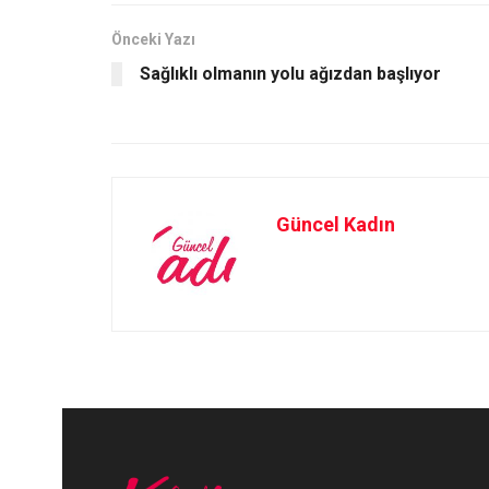
o
o
Önceki Yazı
k
n
Sağlıklı olmanın yolu ağızdan başlıyor
Güncel Kadın