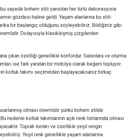
 bu sayede bohem stili yansıtan her türlü dekorasyona
min gözdesi haline geldi. Yaşam alanlarına bu stili
ika bir başlangıç olduğunu söyleyebiliriz. Bildiğiniz gibi
 önemlidir. Dolayısıyla klasikleşmiş çizgilerden
na çıkan özelliği genellikle konfordur. Salonlara ve oturma
mları ise fark yaratan bir mobilya olarak beğeni topluyor.
çin koltuk takımı seçiminden başlayacaksanız birkaç
 tasarlanmış olması önemlidir çünkü bohem stilde
 Bu nedenle koltuk takımlarının açık renk tonlarında olması
acaktır. Toprak tonları ve özellikle yeşil rengin
yebiliriz. Yeşil renk genellikle yaşam alanlarına