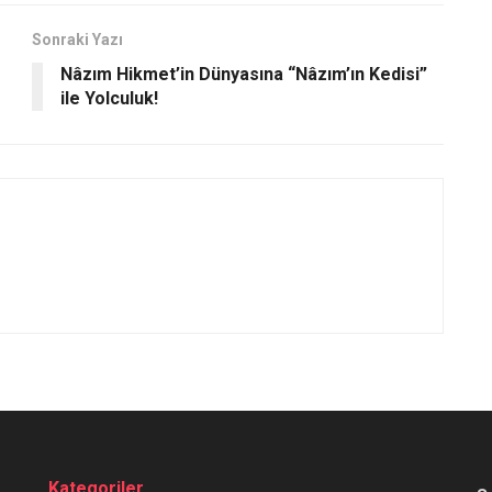
Sonraki Yazı
Nâzım Hikmet’in Dünyasına “Nâzım’ın Kedisi”
ile Yolculuk!
Kategoriler