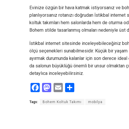
Evinize özgün bir hava katmak istiyorsanız ve bo
planlıyorsanız rotanızı doğrudan İstikbal internet s
koltuk takımları hem salonlarda hem de oturma oda
Bohem stilde tasarlanmış olmaları nedeniyle üst d
İstikbal internet sitesinde inceleyebileceğiniz boh
ölçü seçenekleri sunabilmesidir. Küçük bir yaşam al
ayırmak durumunda kalanlar için son derece ideal
da salonun büyüklüğü önemli bir unsur olmaktan çıkı
detaylıca inceleyebilirsiniz.
F
M
E
S
a
a
m
h
Tags:
Bohem Koltuk Takımı
mobilya
ce
st
ail
ar
b
o
e
o
d