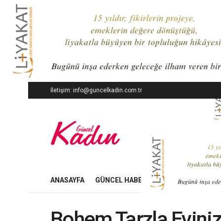
İletişim: info@guncelkadin.com.tr
ANASAYFA
GÜNCEL HABERLER
İŞ DÜNYASI
Bohem Tarzla Eviniz