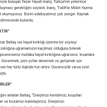
iyle buluşan Yazar Hayati İnanç, Türkçe’nin yeterince
uşması gerektiğini söyledi. İnanç, “Fatih’te Millet Yazma
kat okumuyoruz. Bizim edebiyatımız çok zengin. Kaynak
ndirmesinde bulundu.
KTİR”
ar Baltaş ise hayal kırıklığı üzerine bir söyleşi
kırıklığına uğramamızın kaçılmaz olduğunu bilerek
üvenirseniz mutlaka hayal kırıklığına uğrarsınız. İnsanlara
. Güvenmek, yeni yollar denemek ve gelişmek için
ven her türlü ilişkide hızı artırır. Güvensizlik varsa özel
uştu.
İRLER”
ni anlatan Baltaş, “Enerjimizi kendimizi, koşulları
ve kozamızı kalınlaştırırız. Enerjimizi