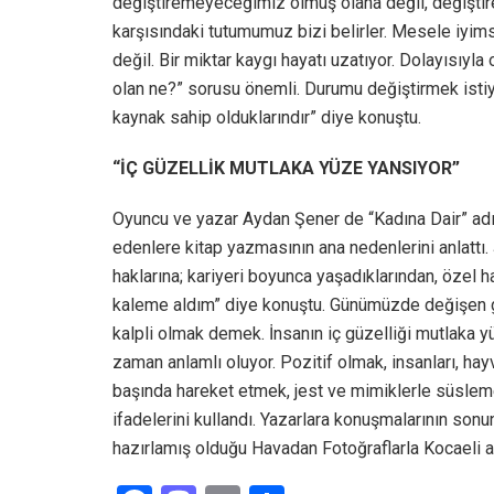
değiştiremeyeceğimiz olmuş olana değil, değişti
karşısındaki tutumumuz bizi belirler. Mesele iyims
değil. Bir miktar kaygı hayatı uzatıyor. Dolayısıy
olan ne?” sorusu önemli. Durumu değiştirmek isti
kaynak sahip olduklarındır” diye konuştu.
“İÇ GÜZELLİK MUTLAKA YÜZE YANSIYOR”
Oyuncu ve yazar Aydan Şener de “Kadına Dair” adını 
edenlere kitap yazmasının ana nedenlerini anlattı.
haklarına; kariyeri boyunca yaşadıklarından, özel 
kaleme aldım” diye konuştu. Günümüzde değişen güz
kalpli olmak demek. İnsanın iç güzelliği mutlaka yü
zaman anlamlı oluyor. Pozitif olmak, insanları, ha
başında hareket etmek, jest ve mimiklerle süsleme
ifadelerini kullandı. Yazarlara konuşmalarının sonu
hazırlamış olduğu Havadan Fotoğraflarla Kocaeli ad