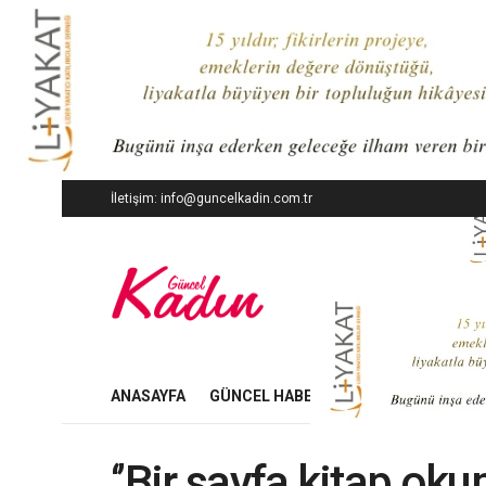
İletişim: info@guncelkadin.com.tr
ANASAYFA
GÜNCEL HABERLER
İŞ DÜNYASI
‘’Bir sayfa kitap o