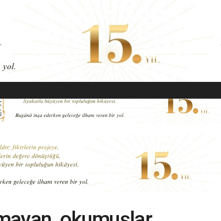
EKONOMI
MODA
GÜZELLIK
SAĞLIK
YAŞAM
SANAT
kumayan, okumuşlar