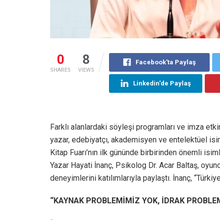
0
8
Facebook'ta Paylaş
SHARES
VIEWS
Linkedin'de Paylaş
Farklı alanlardaki söyleşi programları ve imza etki
yazar, edebiyatçı, akademisyen ve entelektüel isi
Kitap Fuarı’nın ilk gününde birbirinden önemli is
Yazar Hayati İnanç, Psikolog Dr. Acar Baltaş, oy
deneyimlerini katılımlarıyla paylaştı. İnanç, “Türki
“KAYNAK PROBLEMİMİZ YOK, İDRAK PROBLE