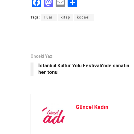
F
M
E
S
a
a
m
h
Tags:
Fuarı
kitap
kocaeli
ce
st
ail
ar
b
o
e
o
d
o
o
Önceki Yazı
k
n
İstanbul Kültür Yolu Festivali’nde sanatın
her tonu
Güncel Kadın