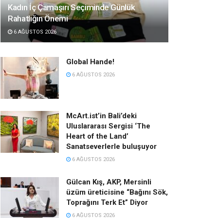
Kadın İç Çamaşırı Seçiminde Günlük
Rahatlığın Önemi
6 AĞUSTOS 2026
Global Hande!
6 AĞUSTOS 2026
McArt.ist’in Bali’deki
Uluslararası Sergisi ‘The
Heart of the Land’
Sanatseverlerle buluşuyor
6 AĞUSTOS 2026
Gülcan Kış, AKP, Mersinli
üzüm üreticisine “Bağını Sök,
Toprağını Terk Et” Diyor
6 AĞUSTOS 2026