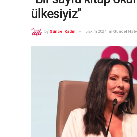
ülkesiyiz’’
by
Güncel Kadın
5 Ekim 2024
in
Güncel Hab