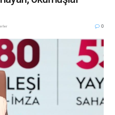
0
erler