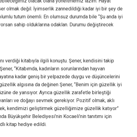
rebileceğimiz olacak olana yöneltmemiz lazım. Hayat
er olmak değil. İyimserlik zannedildiği kadar iyi bir şey de
la olumlu tutum önemli. En olumsuz durumda bile “Şu anda iyi
yorsan sahip olduklarına odaklan. Durumu değiştirecek
verdiği kitabıyla ilgili konuştu. Şener, kendisini takip
 Şener, “Kitabımda, kadınların sorunlarından hayvan
hayatına kadar geniş bir yelpazede duygu ve düşüncelerini
ellik algısına da değinen Şener, “Benim için güzellik iyi
züne de yansıyor. Ayrıca güzellik zarafetle birleştiği
yvanları ve doğayı sevmek gerekiyor. Pozitif olmak, aklı
k, kendimizi geliştirmek güzelliğimize güzellik katıyor”
nda Büyükşehir Belediyesi’nin Kocaeli’nin tanıtımı için
lı kitap hediye edildi.