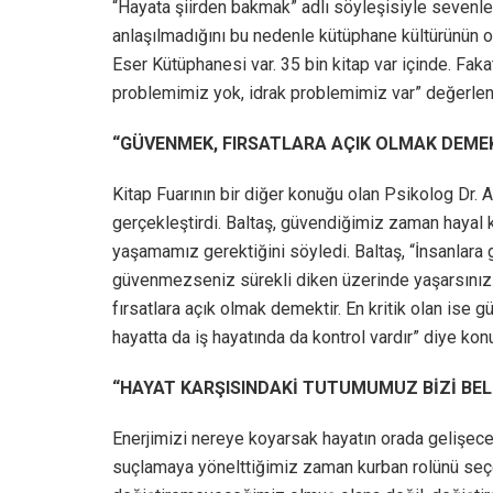
“Hayata şiirden bakmak” adlı söyleşisiyle sevenler
anlaşılmadığını bu nedenle kütüphane kültürünün ol
Eser Kütüphanesi var. 35 bin kitap var içinde. Fa
problemimiz yok, idrak problemimiz var” değerle
“GÜVENMEK, FIRSATLARA AÇIK OLMAK DEME
Kitap Fuarının bir diğer konuğu olan Psikolog Dr. Ac
gerçekleştirdi. Baltaş, güvendiğimiz zaman hayal 
yaşamamız gerektiğini söyledi. Baltaş, “İnsanlara g
güvenmezseniz sürekli diken üzerinde yaşarsınız
fırsatlara açık olmak demektir. En kritik olan ise gü
hayatta da iş hayatında da kontrol vardır” diye kon
“HAYAT KARŞISINDAKİ TUTUMUMUZ BİZİ BEL
Enerjimizi nereye koyarsak hayatın orada gelişeceği
suçlamaya yönelttiğimiz zaman kurban rolünü seçer 