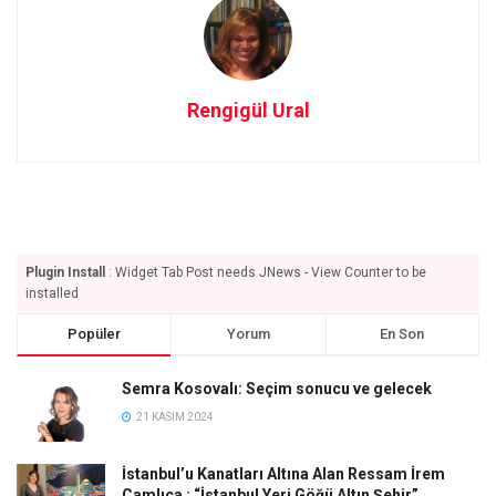
Rengigül Ural
Plugin Install
: Widget Tab Post needs JNews - View Counter to be
installed
Popüler
Yorum
En Son
Semra Kosovalı: Seçim sonucu ve gelecek
21 KASIM 2024
İstanbul’u Kanatları Altına Alan Ressam İrem
Çamlıca : “İstanbul Yeri Göğü Altın Şehir”