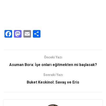
F
M
E
S
a
a
m
h
ce
st
ail
ar
b
o
e
Önceki Yazı
o
d
Asuman Bora: İşe onları eğitmekten mi başlasak?
o
o
Sonraki Yazı
k
n
Buket Keskinol: Savaş ve Eris