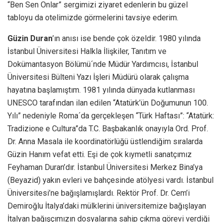
“Ben Sen Onlar” sergimizi ziyaret edenlerin bu güzel
tabloyu da otelimizde görmelerini tavsiye ederim.
Güzin Duran
’ın anısı ise bende çok özeldir. 1980 yılında
İstanbul Üniversitesi Halkla İlişkiler, Tanıtım ve
Dokümantasyon Bölümü´nde Müdür Yardımcısı, İstanbul
Üniversitesi Bülteni Yazı İşleri Müdürü olarak çalışma
hayatına başlamıştım. 1981 yılında dünyada kutlanması
UNESCO tarafından ilan edilen “Atatürk’ün Doğumunun 100.
Yılı” nedeniyle Roma´da gerçekleşen “Türk Haftası”: “Atatürk:
Tradizione e Cultura”da T.C. Başbakanlık onayıyla Ord. Prof.
Dr. Anna Masala ile
koordinatörlüğü üstlendiğim sıralarda
Güzin Hanım vefat etti. Eşi de çok kıymetli sanatçımız
Feyhaman Duran’dır. İstanbul Üniversitesi Merkez Bina’ya
(Beyazid) yakın evleri ve bahçesinde atölyesi vardı. İstanbul
Üniversitesi’ne bağışlamışlardı. Rektör Prof. Dr. Cem’i
Demiroğlu İtalya’daki mülklerini üniversitemize bağışlayan
İtalyan bağışçımızın dosyalarına sahip çıkma görevi verdiği