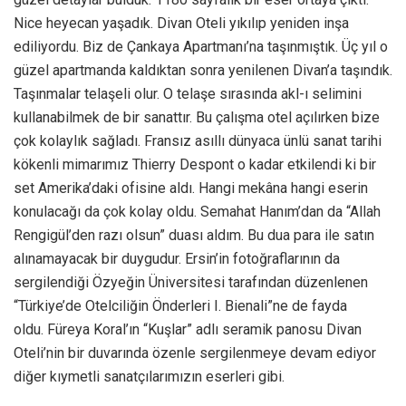
Nice heyecan yaşadık. Divan Oteli yıkılıp yeniden inşa
ediliyordu. Biz de Çankaya Apartmanı’na taşınmıştık. Üç yıl o
güzel apartmanda kaldıktan sonra yenilenen Divan’a taşındık.
Taşınmalar telaşeli olur. O telaşe sırasında akl-ı selimini
kullanabilmek de bir sanattır. Bu çalışma otel açılırken bize
çok kolaylık sağladı. Fransız asıllı dünyaca ünlü sanat tarihi
kökenli mimarımız Thierry Despont o kadar etkilendi ki bir
set Amerika’daki ofisine aldı. Hangi mekâna hangi eserin
konulacağı da çok kolay oldu. Semahat Hanım’dan da “Allah
Rengigül’den razı olsun” duası aldım. Bu dua para ile satın
alınamayacak bir duygudur. Ersin’in fotoğraflarının da
sergilendiği Özyeğin Üniversitesi tarafından düzenlenen
“Türkiye’de Otelciliğin Önderleri I. Bienali”ne de fayda
oldu. Füreya Koral’ın “Kuşlar” adlı seramik panosu Divan
Oteli’nin bir duvarında özenle sergilenmeye devam ediyor
diğer kıymetli sanatçılarımızın eserleri gibi.