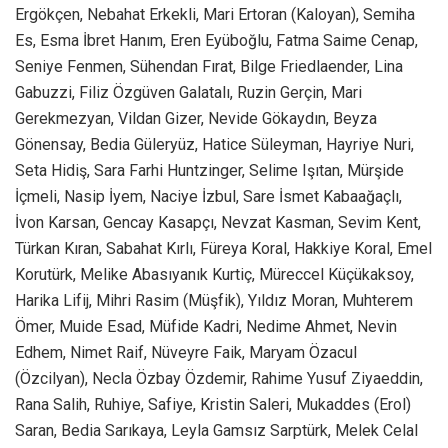
Ergökçen, Nebahat Erkekli, Mari Ertoran (Kaloyan), Semiha
Es, Esma İbret Hanım, Eren Eyüboğlu, Fatma Saime Cenap,
Seniye Fenmen, Sühendan Fırat, Bilge Friedlaender, Lina
Gabuzzi, Filiz Özgüven Galatalı, Ruzin Gerçin, Mari
Gerekmezyan, Vildan Gizer, Nevide Gökaydın, Beyza
Gönensay, Bedia Güleryüz, Hatice Süleyman, Hayriye Nuri,
Seta Hidiş, Sara Farhi Huntzinger, Selime Işıtan, Mürşide
İçmeli, Nasip İyem, Naciye İzbul, Sare İsmet Kabaağaçlı,
İvon Karsan, Gencay Kasapçı, Nevzat Kasman, Sevim Kent,
Türkan Kıran, Sabahat Kırlı, Füreya Koral, Hakkiye Koral, Emel
Korutürk, Melike Abasıyanık Kurtiç, Müreccel Küçükaksoy,
Harika Lifij, Mihri Rasim (Müşfik), Yıldız Moran, Muhterem
Ömer, Muide Esad, Müfide Kadri, Nedime Ahmet, Nevin
Edhem, Nimet Raif, Nüveyre Faik, Maryam Özacul
(Özcilyan), Necla Özbay Özdemir, Rahime Yusuf Ziyaeddin,
Rana Salih, Ruhiye, Safiye, Kristin Saleri, Mukaddes (Erol)
Saran, Bedia Sarıkaya, Leyla Gamsız Sarptürk, Melek Celal