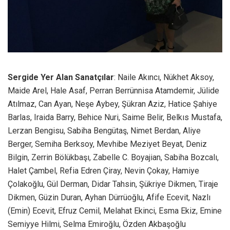
Sergide Yer Alan Sanatçılar
: Naile Akıncı, Nükhet Aksoy,
Maide Arel, Hale Asaf, Perran Berrünnisa Atamdemir, Jülide
Atılmaz, Can Ayan, Neşe Aybey, Şükran Aziz, Hatice Şahiye
Barlas, Iraida Barry, Behice Nuri, Saime Belir, Belkıs Mustafa,
Lerzan Bengisu, Sabiha Bengütaş, Nimet Berdan, Aliye
Berger, Semiha Berksoy, Mevhibe Meziyet Beyat, Deniz
Bilgin, Zerrin Bölükbaşı, Zabelle C. Boyajian, Sabiha Bozcalı,
Halet Çambel, Refia Edren Çiray, Nevin Çokay, Hamiye
Çolakoğlu, Gül Derman, Didar Tahsin, Şükriye Dikmen, Tiraje
Dikmen, Güzin Duran, Ayhan Dürrüoğlu, Afife Ecevit, Nazlı
(Emin) Ecevit, Efruz Cemil, Melahat Ekinci, Esma Ekiz, Emine
Semiyye Hilmi, Selma Emiroğlu, Özden Akbaşoğlu