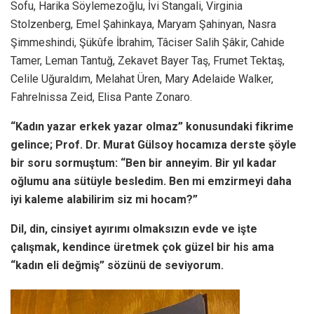
Sofu, Harika Söylemezoğlu, İvi Stangali, Virginia
Stolzenberg, Emel Şahinkaya, Maryam Şahinyan, Nasra
Şimmeshindi, Şükûfe İbrahim, Tâciser Salih Şâkir, Cahide
Tamer, Leman Tantuğ, Zekavet Bayer Taş, Frumet Tektaş,
Celile Uğuraldım, Melahat Üren, Mary Adelaide Walker,
Fahrelnissa Zeid, Elisa Pante Zonaro.
“Kadın yazar erkek yazar olmaz” konusundaki fikrime
gelince; Prof. Dr. Murat Gülsoy hocamıza derste şöyle
bir soru sormuştum: “Ben bir anneyim. Bir yıl kadar
oğlumu ana sütüyle besledim. Ben mi emzirmeyi daha
iyi kaleme alabilirim siz mi hocam?”
Dil, din, cinsiyet ayırımı olmaksızın evde ve işte
çalışmak, kendince üretmek çok güzel bir his ama
“kadın eli değmiş” sözünü de seviyorum.