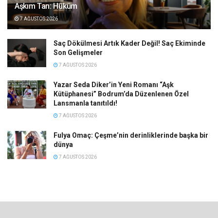
Aşkım Tan: Hüküm
7 AĞUSTOS 2026
Saç Dökülmesi Artık Kader Değil! Saç Ekiminde
Son Gelişmeler
7 AĞUSTOS 2026
Yazar Seda Diker’in Yeni Romanı “Aşk
Kütüphanesi” Bodrum’da Düzenlenen Özel
Lansmanla tanıtıldı!
7 AĞUSTOS 2026
Fulya Omaç: Çeşme’nin derinliklerinde başka bir
dünya
7 AĞUSTOS 2026