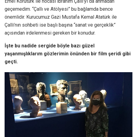
Emel Korutürk ile hocası İbrahim Çallı’yı da anmadan
geçemedim. “Çallı ve Atölyesi” bu bağlamda bence
önemlidir. Kurucumuz Gazi Mustafa Kemal Atatürk ile
Çallı’nın sohbeti ise başlı başına “sanat ve gerçeklik”
açısından irdelenmesi gereken bir konudur.
İşte bu nadide sergide böyle bazı güzel
yaşanmışlıklarım gözlerimin önünden bir film şeridi gibi
geçti.