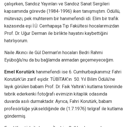
çalışırken, Sandoz Yayınları ve Sandoz Sanat Sergileri
kapsamında görevde (1984-1996) iken tanışmıştım. Ödüllü,
mütevazı, pek muhterem bir hanımefendi idi. Elim bir trafik
kazasında eşi İ.Ü. Cerrhapaşa Tıp Fakültesi hocalarımızdan
Prof. Dr. Uğur Derman ile birlikte hayatını kaybettiğini
hatırlıyorum.
Naile Akıncı ile Gül Derman’ın hocaları Bedri Rahmi
Eyüboğlu’nu da bu bağlamda anmadan geçemeyeceğim.
Emel Korutürk
hanımefendi ise 6. Cumhurbaşkanımız Fahri
Korutürk’ün zarif eşidir. TÜBİTAK’ın 50. Yıl Bilim Ödülü’ne
layık görülen babam Prof. Dr. Faik Yaltırık’ı kutlama töreninde
tebrik ederkenki fotoğrafı evimizin kitaplık odasında
duvarda asılı durmaktadır. Ayrıca, Fahri Korutürk, babam
profesörlüğe yükseldiğinde de (1.7.1976) telgraf ile kutlama
göndermiş.