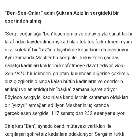
“Ben-Sen-Onlar”
adını Şükran Aziz’in sergideki bir
eserinden almış.
“Sergi
,
çoğunluğu “ben”leşememiş ve dolayısıyla sanat tarihi
tarafından kaydedilmemiş kadınları tek tek fark etmenin yanı
sıra, kolektif bir “biz”in oluşabilme koşullarını da araştırıyor.
Aynı zamanda Meşher bu sergi ile, Türkiye’den çağdaş
sanatçı kadınları köklerini keşfetmeye davet ediyor.
Ben-
Sen-Onlar
bir isimden, gruptan, kurumdan diğerine çekilmiş
düz çizgilerin dışında kalan bütün kadınların ve eserlerin
anıldığı ve anlatıldığı bir “başka” zamana işaret ediyor.
Böylece sergiyle, kadınlara kendilerinin kahraman oldukları
bir “yüzyıl” armağan ediliyor. Meşher’in üç katında
gerçekleşen sergide, 117 sanatçıdan 232 eser yer alıyor.
Giriş katı “Ben”, aynada kendi mütevazı varlıkları ile
karşılaşan şöhretsiz kadınlara odaklanıyor. Serginin farklı