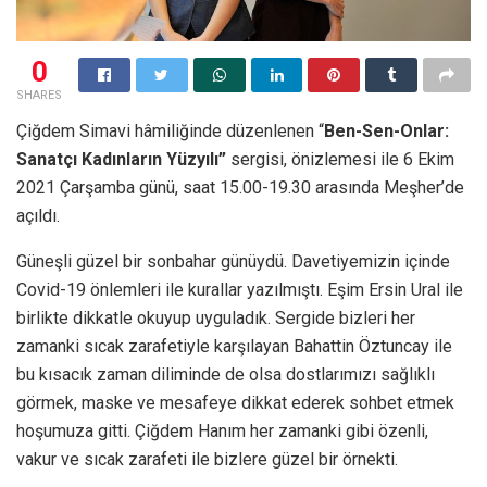
0
SHARES
Çiğdem Simavi hâmiliğinde düzenlenen “
Ben-Sen-Onlar:
Sanatçı Kadınların Yüzyılı”
sergisi, önizlemesi ile 6 Ekim
2021 Çarşamba günü, saat 15.00-19.30 arasında Meşher’de
açıldı.
Güneşli güzel bir sonbahar günüydü. Davetiyemizin içinde
Covid-19 önlemleri ile kurallar yazılmıştı. Eşim Ersin Ural ile
birlikte dikkatle okuyup uyguladık. Sergide bizleri her
zamanki sıcak zarafetiyle karşılayan Bahattin Öztuncay ile
bu kısacık zaman diliminde de olsa dostlarımızı sağlıklı
görmek, maske ve mesafeye dikkat ederek sohbet etmek
hoşumuza gitti. Çiğdem Hanım her zamanki gibi özenli,
vakur ve sıcak zarafeti ile bizlere güzel bir örnekti.