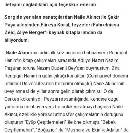
iletişimi sağladıkları için teşekkür ederim.
Sergide yer alan sanatçılardan Naile Akıncı ile Şakir
Paşa ailesinden Füreya Koral, teyzeleri Fahrelnissa
Zeid, Aliye Berger’i kaynak kitaplarımdan da
biliyordum.
Naile Akıncı
’nın adını ilk kez annemin babaannesi Rengigül
Hanım’ın kitap çalışmaları sırasında Adliye Nazırı Nazım
Paşa’nın torunu Nazım Düzenli Bey’den duymuştum. Zira
Rengigül Hanım’ın gelin çıktığı konaktan (Cumhuriyet dönemi
İstanbul Üniversitesi’nin bir birimi olmuştu) Naile Akıncı’nın
üvey annesi de yıllar sonra gelin olarak çıkmıştı. O da
Çerkes kökenliydi. Peyzaj ressamlığında, kendine özgü
yansıtma üslubuyla yeni bir soluk yaratmayı başaran Naile
Akıncı, özellikle yöresel atmosfer çalışmalarının doruğunu
oluşturan “Eyüp Çeşitlemeleri” ile öne çıkmıştı. “Bebek
Çeşitlemeleri”, “Boğaziçi” ile “Marmara ve Ekinlik Adaları” da