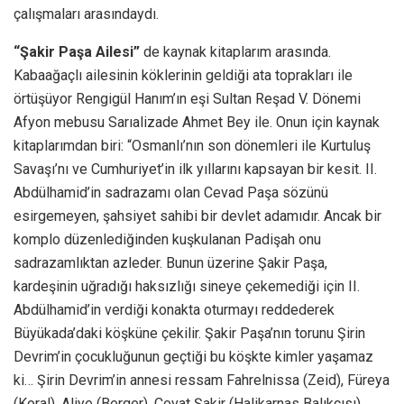
çalışmaları arasındaydı.
“Şakir Paşa Ailesi”
de kaynak kitaplarım arasında.
Kabaağaçlı ailesinin köklerinin geldiği ata toprakları ile
örtüşüyor Rengigül Hanım’ın eşi Sultan Reşad V. Dönemi
Afyon mebusu Sarıalizade Ahmet Bey ile. Onun için kaynak
kitaplarımdan biri: “Osmanlı’nın son dönemleri ile Kurtuluş
Savaşı’nı ve Cumhuriyet’in ilk yıllarını kapsayan bir kesit. II.
Abdülhamid’in sadrazamı olan Cevad Paşa sözünü
esirgemeyen, şahsiyet sahibi bir devlet adamıdır. Ancak bir
komplo düzenlediğinden kuşkulanan Padişah onu
sadrazamlıktan azleder. Bunun üzerine Şakir Paşa,
kardeşinin uğradığı haksızlığı sineye çekemediği için II.
Abdülhamid’in verdiği konakta oturmayı reddederek
Büyükada’daki köşküne çekilir. Şakir Paşa’nın torunu Şirin
Devrim’in çocukluğunun geçtiği bu köşkte kimler yaşamaz
ki… Şirin Devrim’in annesi ressam Fahrelnissa (Zeid), Füreya
(Koral), Aliye (Berger), Cevat Şakir (Halikarnas Balıkçısı),