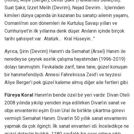
Suat Şakir, İzzet Melih (Devrim), Nejad Devrim… İçlerinden
kimileri dünya çapında ün kazanan bu sanatçı ailenin yaşamı,
Osmanlı’nın son dönemleri ile Kurtuluş Savaşı yılları ve
Cumhuriyet’in ilk yıllarına denk düşer. Anıların içinde birçok
tarihi şahsiyet var. Atatürk… Kral Hüseyin…”
Ayrıca, Şirin (Devrim) Hanım’ı da Semahat (Arsel) Hanım ile
neredeyse çeyrek asırlık çalışma hayatımdan (1996-2019)
dolayı tanımıştım. Fevkalade zarif, tane tane, güzel konuşan
bir hanımefendiydi. Annesi Fahrelnissa Zeid’i ve teyzesi
Aliye Berger’i pek güzel kaleme almış diğer aile fertleri gibi.
Füreya Koral
Hanım’ın bende özel bir yeri vardır. Divan Oteli
2008 yılında yıkılıp yeniden inşa edilirken Divan’ın sanat ve
obje envanterini eşim Ersin Ural ile birlikte çıkartma görevi
vermişti Semahat Hanım. Divan’ın 50 yıllık sanat envanterini
yapmak da çok ilginçti. İlk sanat envanteri idi. İnceledikçe ne
güzel detaylar bulduk. 1180 sayfalık bir eser ortaya çıktı.