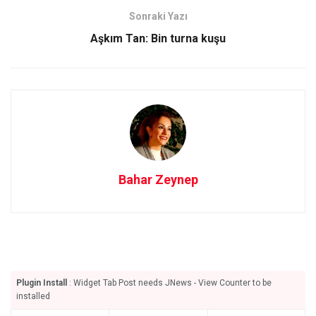
o
o
Sonraki Yazı
k
n
Aşkım Tan: Bin turna kuşu
Bahar Zeynep
Plugin Install
: Widget Tab Post needs JNews - View Counter to be
installed