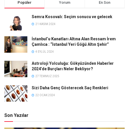
Popüler
Yorum
En Son
Semra Kosovalı: Seçim sonucu ve gelecek
21 KASIM 2024
İstanbul’u Kanatları Altına Alan Ressam İrem
Çamlıca : “İstanbul Yeri Göğü Altın Şehir”
4 EYLÜL 2024
Astroloji Yolculuğu: Gökyüzünden Haberler
2024’de Burçları Neler Bekliyor?
27 TEMMUZ 2025
Sizi Daha Genç Gösterecek Saç Renkleri
22 OCAK 2024
Son Yazılar