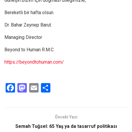
Güneşin bizim için doğması dileğimizle,
Bereketli bir hafta olsun.
Dr. Bahar Zeynep Barut.
Managing Director
Beyond to Human R.M.C
https://beyondtohuman.com/
F
M
E
S
a
a
m
h
ce
st
ail
ar
b
o
e
Önceki Yazı
o
d
Semah Tuğsel: 65 Yaş ya da tasarruf politikası