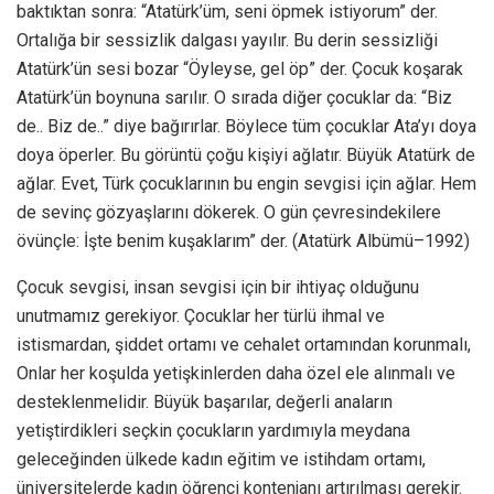
baktıktan sonra: “Atatürk’üm, seni öpmek istiyorum” der.
Ortalığa bir sessizlik dalgası yayılır. Bu derin sessizliği
Atatürk’ün sesi bozar “Öyleyse, gel öp” der. Çocuk koşarak
Atatürk’ün boynuna sarılır. O sırada diğer çocuklar da: “Biz
de.. Biz de..” diye bağırırlar. Böylece tüm çocuklar Ata’yı doya
doya öperler. Bu görüntü çoğu kişiyi ağlatır. Büyük Atatürk de
ağlar. Evet, Türk çocuklarının bu engin sevgisi için ağlar. Hem
de sevinç gözyaşlarını dökerek. O gün çevresindekilere
övünçle: İşte benim kuşaklarım” der. (Atatürk Albümü–1992)
Çocuk sevgisi, insan sevgisi için bir ihtiyaç olduğunu
unutmamız gerekiyor. Çocuklar her türlü ihmal ve
istismardan, şiddet ortamı ve cehalet ortamından korunmalı,
Onlar her koşulda yetişkinlerden daha özel ele alınmalı ve
desteklenmelidir. Büyük başarılar, değerli anaların
yetiştirdikleri seçkin çocukların yardımıyla meydana
geleceğinden ülkede kadın eğitim ve istihdam ortamı,
üniversitelerde kadın öğrenci kontenjanı artırılması gerekir.