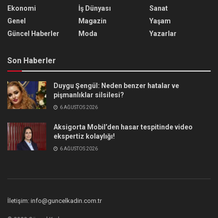
Ekonomi
İş Dünyası
Sanat
Genel
Magazin
Yaşam
Güncel Haberler
Moda
Yazarlar
Son Haberler
Duygu Şengül: Neden benzer hatalar ve
pişmanlıklar silsilesi?
6 AĞUSTOS 2026
Aksigorta Mobil’den hasar tespitinde video
ekspertiz kolaylığı!
6 AĞUSTOS 2026
İletişim: info@guncelkadin.com.tr