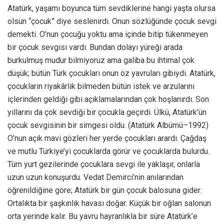
Atatürk, yaşamı boyunca tüm sevdiklerine hangi yaşta olursa
olsun “çocuk” diye seslenirdi. Onun sözlüğünde çocuk sevgi
demekti. O’nun çocuğu yoktu ama içinde bitip tükenmeyen
bir çocuk sevgisi vardı. Bundan dolayı yüreği arada
burkulmuş mudur bilmiyoruz ama galiba bu ihtimal çok
düşük; bütün Türk çocukları onun öz yavruları gibiydi. Atatürk,
çocukların riyakârlık bilmeden bütün istek ve arzularını
içlerinden geldiği gibi açıklamalarından çok hoşlanırdı. Son
yıllarını da çok sevdiği bir çocukla geçirdi. Ülkü, Atatürk’ün
çocuk sevgisinin bir simgesi oldu. (Atatürk Albümü–1992)
O’nun açık mavi gözleri her yerde çocukları arardı. Çağdaş
ve mutlu Türkiye’yi çocuklarda görür ve çocuklarda bulurdu.
Tüm yurt gezilerinde çocuklara sevgi ile yaklaşır, onlarla
uzun uzun konuşurdu. Vedat Demirci’nin anılarından
öğrenildiğine göre; Atatürk bir gün çocuk balosuna gider.
Ortalıkta bir şaşkınlık havası doğar. Küçük bir oğlan salonun
orta yerinde kalır. Bu yavru hayranlıkla bir süre Atatürk’e