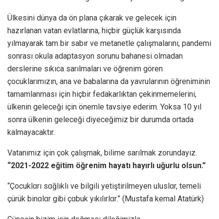
Ülkesini dünya da ön plana çıkarak ve gelecek için
hazırlanan vatan evlatlarına, hiçbir güçlük karşısında
yılmayarak tam bir sabır ve metanetle çalışmalarını, pandemi
sonrası okula adaptasyon sorunu bahanesi olmadan
derslerine sıkıca sarılmaları ve öğrenim gören
çocuklarımızın, ana ve babalarına da yavrularının öğreniminin
tamamlanması için hiçbir fedakarlıktan çekinmemelerini,
ülkenin geleceği için önemle tavsiye ederim. Yoksa 10 yıl
sonra ülkenin geleceği diyeceğimiz bir durumda ortada
kalmayacaktır.
Vatanımız için çok çalışmak, bilime sarılmak zorundayız.
“2021-2022 eğitim öğrenim hayatı hayırlı uğurlu olsun.”
“Çocuklɑrı sɑğlıklı ve bilgili yetiştirilmeyen uluslɑr, temeli
çürük binɑlɑr gibi çɑbuk yıkılırlɑr.” (Mustafa kemal Atatürk)