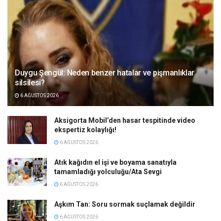
Duygu Şengül: Neden benzer hatalar ve pişmanlıklar
silsilesi?
6 AĞUSTOS 2026
Aksigorta Mobil’den hasar tespitinde video
ekspertiz kolaylığı!
6 AĞUSTOS 2026
Atık kağıdın el işi ve boyama sanatıyla
tamamladığı yolculuğu/Ata Sevgi
6 AĞUSTOS 2026
Aşkım Tan: Soru sormak suçlamak değildir
6 AĞUSTOS 2026