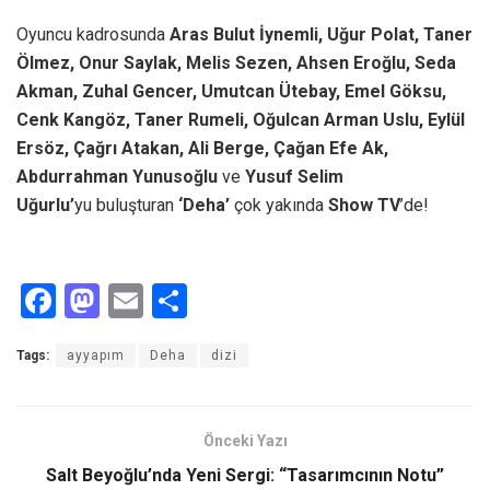
Oyuncu kadrosunda
Aras Bulut İynemli, Uğur Polat, Taner
Ölmez, Onur Saylak, Melis Sezen, Ahsen Eroğlu, Seda
Akman, Zuhal Gencer, Umutcan Ütebay, Emel Göksu,
Cenk Kangöz, Taner Rumeli, Oğulcan Arman Uslu, Eylül
Ersöz, Çağrı Atakan, Ali Berge, Çağan Efe Ak,
Abdurrahman Yunusoğlu
ve
Yusuf Selim
Uğurlu’
yu
buluşturan
‘Deha’
çok yakında
Show TV
’de!
F
M
E
S
a
a
m
h
Tags:
ayyapım
Deha
dizi
ce
st
ail
ar
b
o
e
o
d
Önceki Yazı
o
o
Salt Beyoğlu’nda Yeni Sergi: “Tasarımcının Notu”