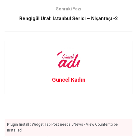
k
n
Sonraki Yazı
Rengigül Ural: İstanbul Serisi – Nişantaşı -2
Güncel Kadın
Plugin Install
: Widget Tab Post needs JNews - View Counter to be
installed