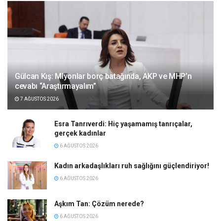
Gülcan Kış: Mlyonlar borç batağında, AKP ve MHP’n
cevabı “Araştırmayalım”
7 AĞUSTOS 2026
Esra Tanrıverdi: Hiç yaşamamış tanrıçalar,
gerçek kadınlar
6 AĞUSTOS 2026
Kadın arkadaşlıkları ruh sağlığını güçlendiriyor!
6 AĞUSTOS 2026
Aşkım Tan: Çözüm nerede?
6 AĞUSTOS 2026