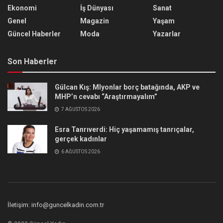
Ekonomi
İş Dünyası
Sanat
Genel
Magazin
Yaşam
Güncel Haberler
Moda
Yazarlar
Son Haberler
Gülcan Kış: Mlyonlar borç batağında, AKP ve
MHP’n cevabı “Araştırmayalım”
7 AĞUSTOS 2026
Esra Tanrıverdi: Hiç yaşamamış tanrıçalar,
gerçek kadınlar
6 AĞUSTOS 2026
İletişim: info@guncelkadin.com.tr