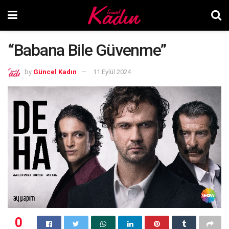
“Babana Bile Güvenme”
by
Güncel Kadın
11 Eylül 2024
0