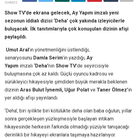
SHARES
Show TV’de ekrana gelecek, Ay Yapım imzalı yeni
sezonun iddialı dizisi ‘Deha’ çok yakında izleyicilerle
buluşacak. İlk tanıtımlarıyla çok konuşulan dizinin afişi
paylaşıldı.
Umut Aral
’ın yönetmenliğini üstlendiği,
senaryosunu
Damla Serim
’in yazdığı,
Ay
Yapım
imzalı
‘Deha’
nın
Show TV
’de seyircisiyle
buluşmasına çok az kaldı. Güçlü oyuncu kadrosu ve
sürükleyici hikayesiyle şimdiden büyük merakla beklenen
dizinin
Aras Bulut İynemli, Uğur Polat
ve
Taner Ölmez’
in
yer aldığı afişi yayınlandı.
‘Deha’, biri iyilikte biri kötülükte deha olan baba oğulun, yıllar
sonra gerçekleşen yüzleşmesiyle başlayan intikam
hikayesinde herkesin farkında olmadığı yüzüyle tanışacağı
derinlikli bir hikayeyi ekranlara taşımaya hazırlanıyor.