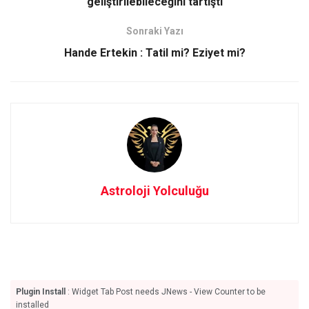
o
o
geliştirilebileceğini tartıştı
k
n
Sonraki Yazı
Hande Ertekin : Tatil mi? Eziyet mi?
Astroloji Yolculuğu
Plugin Install
: Widget Tab Post needs JNews - View Counter to be
installed