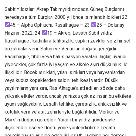
Sabit Yıldızlar.: Akrep Takımyıldızındadır. Güneş Burçlarını
neredeyse tüm Burçları 2000 yıl önce isimlendirildikleri 22
45 – Alpha Ophiuchi, Rasalhague – 23
25 – Dolunay
Haziran 2022, 24
19 – Akrep, Lesath Sabit yıldız
Rasalhague , kadınlara talihsizlik, sapkın zevkler ve zihinsel
bozulmalar verir. Satürn ve Venüs’ün doğası gereğidir.
Rasalhague, tıbbi veya halüsinasyon yaratan ilaçlar, uyarıcı
yiyecekler, çok fazla iyi yaşam ve alkole aşırı düşkünlük ile
ilişkilidir. Böcek ısırıkları, yılan ısırıkları veya hayvanlardan
veya kuduz köpeklerden saldırı tehlikesi vardır. Düşük
yayılımların yanı sıra, Ras Alhague’a atfedilen sözde daha
yüksek etkiler vardır, ancak yalnızca çok az insan bu etkilere
uyum sağlayabilir. Lesath tehlike, çaresizlik, ahlaksızlık ve
kötülük verir ve asit zehirleriyle bağlantılıdır. Merkür ve
Mars’ın doğası gereğidir. Yararlı bir yıldız gövdesiyle
ilişkilendirilirse ve doğru yöne yönlendirilirse Lesath
belirgin başarılar elde edebilir.Lesath, rakibine her zerresi