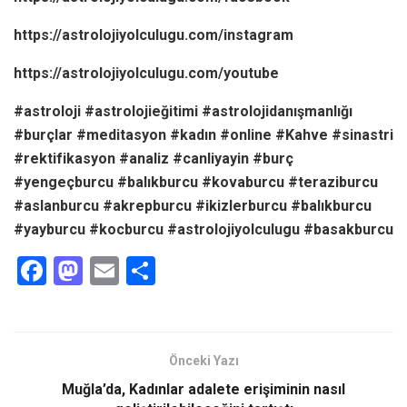
https://astrolojiyolculugu.com/instagram
https://astrolojiyolculugu.com/youtube
#astroloji #astrolojieğitimi #astrolojidanışmanlığı
#burçlar #meditasyon #kadın #online #Kahve #sinastri
#rektifikasyon #analiz #canliyayin #burç
#yengeçburcu #balıkburcu #kovaburcu #teraziburcu
#aslanburcu #akrepburcu #ikizlerburcu #balıkburcu
#yayburcu #kocburcu #astrolojiyolculugu #basakburcu
F
M
E
S
a
a
m
h
ce
st
ail
ar
b
o
e
Önceki Yazı
o
d
Muğla’da, Kadınlar adalete erişiminin nasıl