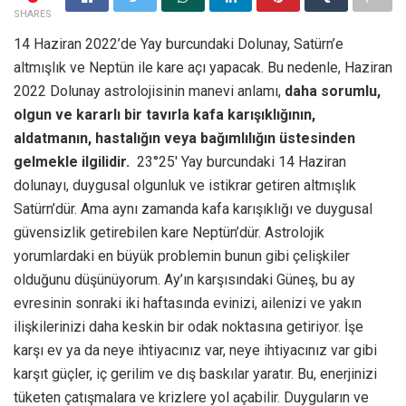
SHARES
14 Haziran 2022’de Yay burcundaki Dolunay, Satürn’e
altmışlık ve Neptün ile kare açı yapacak. Bu nedenle, Haziran
2022 Dolunay astrolojisinin manevi anlamı,
daha sorumlu,
olgun ve kararlı bir tavırla kafa karışıklığının,
aldatmanın, hastalığın veya bağımlılığın üstesinden
gelmekle ilgilidir.
23°25′ Yay burcundaki 14 Haziran
dolunayı, duygusal olgunluk ve istikrar getiren altmışlık
Satürn’dür. Ama aynı zamanda kafa karışıklığı ve duygusal
güvensizlik getirebilen kare Neptün’dür. Astrolojik
yorumlardaki en büyük problemin bunun gibi çelişkiler
olduğunu düşünüyorum. Ay’ın karşısındaki Güneş, bu ay
evresinin sonraki iki haftasında evinizi, ailenizi ve yakın
ilişkilerinizi daha keskin bir odak noktasına getiriyor. İşe
karşı ev ya da neye ihtiyacınız var, neye ihtiyacınız var gibi
karşıt güçler, iç gerilim ve dış baskılar yaratır. Bu, enerjinizi
tüketen çatışmalara ve krizlere yol açabilir. Duyguların ve