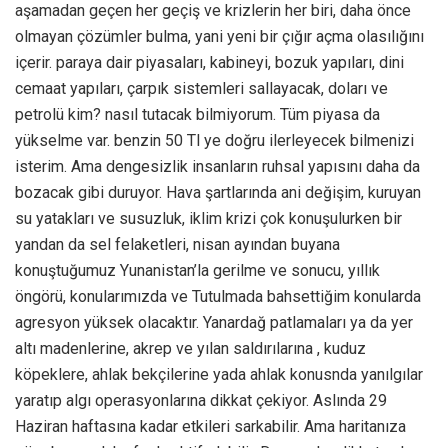
aşamadan geçen her geçiş ve krizlerin her biri, daha önce
olmayan çözümler bulma, yani yeni bir çığır açma olasılığını
içerir. paraya dair piyasaları, kabineyi, bozuk yapıları, dini
cemaat yapıları, çarpık sistemleri sallayacak, doları ve
petrolü kim? nasıl tutacak bilmiyorum. Tüm piyasa da
yükselme var. benzin 50 Tl ye doğru ilerleyecek bilmenizi
isterim. Ama dengesizlik insanların ruhsal yapısını daha da
bozacak gibi duruyor. Hava şartlarında ani değişim, kuruyan
su yatakları ve susuzluk, iklim krizi çok konuşulurken bir
yandan da sel felaketleri, nisan ayından buyana
konuştuğumuz Yunanistan’la gerilme ve sonucu, yıllık
öngörü, konularımızda ve Tutulmada bahsettiğim konularda
agresyon yüksek olacaktır. Yanardağ patlamaları ya da yer
altı madenlerine, akrep ve yılan saldırılarına , kuduz
köpeklere, ahlak bekçilerine yada ahlak konusnda yanılgılar
yaratıp algı operasyonlarına dikkat çekiyor. Aslında 29
Haziran haftasına kadar etkileri sarkabilir. Ama haritanıza