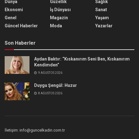
Dünya
Güzellik
Sağlık
Ekonomi
İş Dünyası
Sanat
Genel
Magazin
Yaşam
Güncel Haberler
Moda
Yazarlar
Son Haberler
Aydan Baktır: “Kıskanırım Seni Ben, Kıskanırım
Kendimden”
9 AĞUSTOS 2026
Duygu Şengül: Huzur
8 AĞUSTOS 2026
İletişim: info@guncelkadin.com.tr