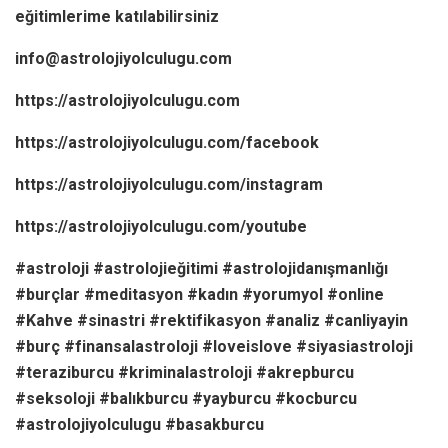
eğitimlerime katılabilirsiniz
info@astrolojiyolculugu.com
https://astrolojiyolculugu.com
https://astrolojiyolculugu.com/facebook
https://astrolojiyolculugu.com/instagram
https://astrolojiyolculugu.com/youtube
#astroloji #astrolojieğitimi #astrolojidanışmanlığı
#burçlar #meditasyon #kadın #yorumyol #online
#Kahve #sinastri #rektifikasyon #analiz #canliyayin
#burç #finansalastroloji #loveislove #siyasiastroloji
#teraziburcu #kriminalastroloji #akrepburcu
#seksoloji #balıkburcu #yayburcu #kocburcu
#astrolojiyolculugu #basakburcu