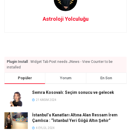
Astroloji Yolculuğu
Plugin Install
: Widget Tab Post needs JNews - View Counter to be
installed
Popüler
Yorum
En Son
Semra Kosovalı: Seçim sonucu ve gelecek
21 KASIM 2024
İstanbul’u Kanatları Altına Alan Ressam İrem
Çamlıca : “İstanbul Yeri Göğü Altın Şehir”
4 EYLÜL 2024