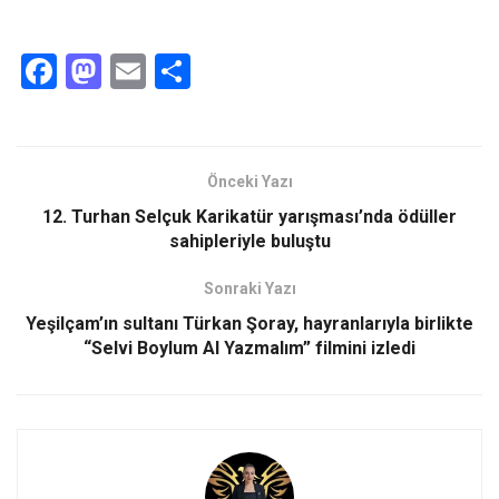
F
M
E
S
a
a
m
h
ce
st
ail
ar
b
o
e
Önceki Yazı
o
d
12. Turhan Selçuk Karikatür yarışması’nda ödüller
o
o
sahipleriyle buluştu
k
n
Sonraki Yazı
Yeşilçam’ın sultanı Türkan Şoray, hayranlarıyla birlikte
“Selvi Boylum Al Yazmalım” filmini izledi