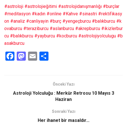
#astroloji
#astrolojieğitimi
#astrolojidanışmanlığı
#burçlar
#meditasyon
#kadın
#online
#Kahve
#sinastri
#rektifikasy
on
#analiz
#canliyayin
#burç
#yengeçburcu
#balıkburcu
#k
ovaburcu
#teraziburcu
#aslanburcu
#akrepburcu
#ikizlerbur
cu
#balıkburcu
#yayburcu
#kocburcu
#astrolojiyolculugu
#b
asakburcu
F
M
E
S
a
a
m
h
ce
st
ail
ar
b
o
e
Önceki Yazı
o
d
Astroloji Yolculuğu : Merkür Retrosu 10 Mayıs 3
o
o
Haziran
k
n
Sonraki Yazı
Her ihanet bir masaldır…