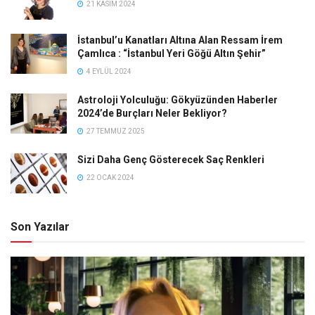
21 KASIM 2024
İstanbul’u Kanatları Altına Alan Ressam İrem
Çamlıca : “İstanbul Yeri Göğü Altın Şehir”
4 EYLÜL 2024
Astroloji Yolculuğu: Gökyüzünden Haberler
2024’de Burçları Neler Bekliyor?
27 TEMMUZ 2025
Sizi Daha Genç Gösterecek Saç Renkleri
22 OCAK 2024
Son Yazılar