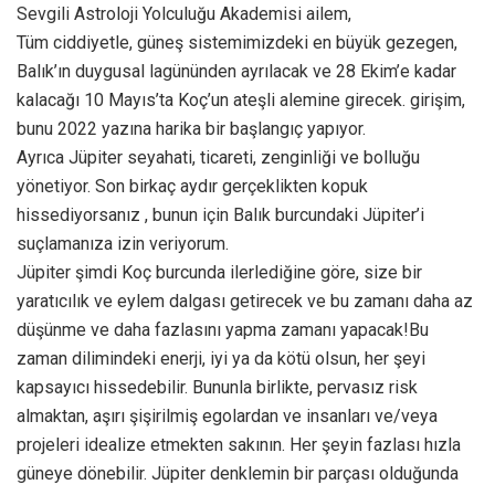
Sevgili Astroloji Yolculuğu Akademisi ailem,
Tüm ciddiyetle, güneş sistemimizdeki en büyük gezegen,
Balık’ın duygusal lagününden ayrılacak ve 28 Ekim’e kadar
kalacağı 10 Mayıs’ta Koç’un ateşli alemine girecek. girişim,
bunu 2022 yazına harika bir başlangıç yapıyor.
Ayrıca Jüpiter seyahati, ticareti, zenginliği ve bolluğu
yönetiyor. Son birkaç aydır gerçeklikten kopuk
hissediyorsanız , bunun için Balık burcundaki Jüpiter’i
suçlamanıza izin veriyorum.
Jüpiter şimdi Koç burcunda ilerlediğine göre, size bir
yaratıcılık ve eylem dalgası getirecek ve bu zamanı daha az
düşünme ve daha fazlasını yapma zamanı yapacak!Bu
zaman dilimindeki enerji, iyi ya da kötü olsun, her şeyi
kapsayıcı hissedebilir. Bununla birlikte, pervasız risk
almaktan, aşırı şişirilmiş egolardan ve insanları ve/veya
projeleri idealize etmekten sakının. Her şeyin fazlası hızla
güneye dönebilir. Jüpiter denklemin bir parçası olduğunda