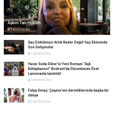
Aşkım Tan: Hüküm
7 AĞUSTOS 2026
Saç Dökülmesi Artık Kader Değil! Saç Ekiminde
Son Gelişmeler
7 AĞUSTOS 2026
Yazar Seda Diker’in Yeni Romanı “Aşk
Kütüphanesi” Bodrum’da Düzenlenen Özel
Lansmanla tanıtıldı!
7 AĞUSTOS 2026
Fulya Omaç: Çeşme’nin derinliklerinde başka bir
dünya
7 AĞUSTOS 2026