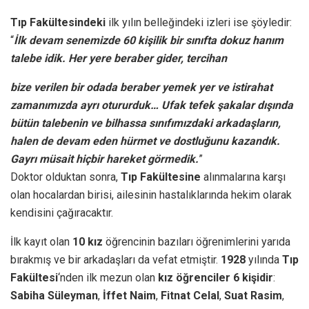
Tıp Fakültesindeki
ilk yılın belleğindeki izleri ise şöyledir:
“
İlk devam senemizde 60 kişilik bir sınıfta dokuz hanım
talebe idik. Her yere beraber gider, tercihan
bize verilen bir odada beraber yemek yer ve istirahat
zamanımızda ayrı otururduk… Ufak tefek şakalar dışında
bütün talebenin ve bilhassa sınıfımızdaki arkadaşların,
halen de devam eden hürmet ve dostluğunu kazandık.
Gayrı müsait hiçbir hareket görmedik.
”
Doktor olduktan sonra,
Tıp Fakültesine
alınmalarına karşı
olan hocalardan birisi, ailesinin hastalıklarında hekim olarak
kendisini çağıracaktır.
İlk kayıt olan
10 kız
öğrencinin bazıları öğrenimlerini yarıda
bırakmış ve bir arkadaşları da vefat etmiştir.
1928
yılında
Tıp
Fakültesi
‘nden ilk mezun olan
kız öğrenciler 6 kişidir
:
Sabiha Süleyman
,
İffet Naim
,
Fitnat Celal
,
Suat Rasim
,