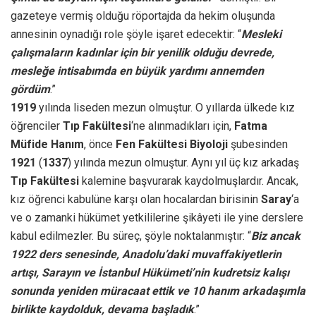
gazeteye vermiş olduğu röportajda da hekim oluşunda
annesinin oynadığı role şöyle işaret edecektir: “
Mesleki
çalışmaların kadınlar için bir yenilik olduğu devrede,
mesleğe intisabımda en büyük yardımı annemden
gördüm
.”
1919
yılında liseden mezun olmuştur. O yıllarda ülkede kız
öğrenciler
Tıp Fakültesi
‘ne alınmadıkları için,
Fatma
Müfide Hanım
, önce
Fen Fakültesi Biyoloji
şubesinden
1921
(
1337
) yılında mezun olmuştur. Aynı yıl üç kız arkadaş
Tıp Fakültesi
kalemine başvurarak kaydolmuşlardır. Ancak,
kız öğrenci kabulüne karşı olan hocalardan birisinin
Saray
‘a
ve o zamanki hükümet yetkililerine şikâyeti ile yine derslere
kabul edilmezler. Bu süreç, şöyle noktalanmıştır: “
Biz ancak
1922 ders senesinde, Anadolu’daki muvaffakiyetlerin
artışı, Sarayın ve İstanbul Hükümeti’nin kudretsiz kalışı
sonunda yeniden müracaat ettik ve 10 hanım arkadaşımla
birlikte kaydolduk, devama başladık
.”