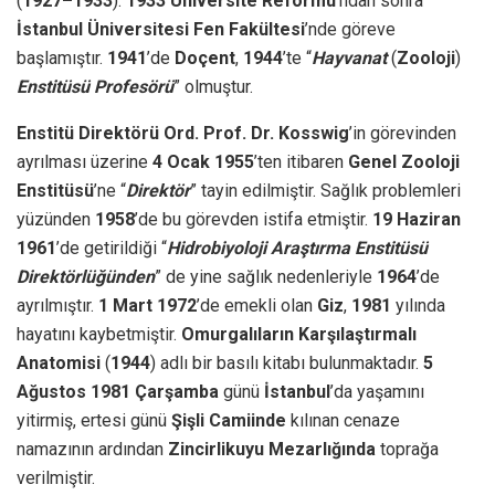
(
1927–1933
).
1933 Üniversite Reformu
’ndan sonra
İstanbul Üniversitesi Fen Fakültesi
’nde göreve
başlamıştır.
1941
’de
Doçent
,
1944
’te “
Hayvanat
(
Zooloji
)
Enstitüsü Profesörü
” olmuştur.
Enstitü Direktörü Ord. Prof. Dr. Kosswig
’in görevinden
ayrılması üzerine
4 Ocak 1955
’ten itibaren
Genel Zooloji
Enstitüsü
’ne “
Direktör
” tayin edilmiştir. Sağlık problemleri
yüzünden
1958
’de bu görevden istifa etmiştir.
19 Haziran
1961
’de getirildiği “
Hidrobiyoloji Araştırma Enstitüsü
Direktörlüğünden
” de yine sağlık nedenleriyle
1964
’de
ayrılmıştır.
1 Mart 1972
’de emekli olan
Giz
,
1981
yılında
hayatını kaybetmiştir.
Omurgalıların Karşılaştırmalı
Anatomisi
(
1944
) adlı bir basılı kitabı bulunmaktadır.
5
Ağustos 1981
Çarşamba
günü
İstanbul
’da yaşamını
yitirmiş, ertesi günü
Şişli Camiinde
kılınan cenaze
namazının ardından
Zincirlikuyu Mezarlığında
toprağa
verilmiştir.