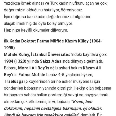
Yazdıkça örnek alınası ve Türk kadının ufkunu açan ne çok
değerimizin olduğunu hatırlıyor, öğreniyoruz.
İşin doğrusu bazı kadın değerlerimizin bilgilerine
ulaşabilmek hiç de öyle kolay olmuyor.
Hepinize keyifli okumalar diliyorum.
İlk Kadın Doktor: Fatma Müfide Kâzım Küley (1904-
1995)
Müfide Kuley, İstanbul Üniversitesi
’ndeki kayıtlara göre
1904
(
1320
) yılında
Sakız Adası
‘nda dünyaya gelmiştir.
Babası,
Morali Ali Bey’
in oğlu askeri hekim
Kâzım Ali
Bey’
dir.
Fatma Müfide
henüz
4-5
yaşlarındayken,
Trablusgarp
köylerinden birine asker muayenesi için
gönderilen babasının yanında gitmiştir. Hekim olan babasına
bir bayram sabahı halkın gösterdiği sevgi ve saygıya tanık
olmaktan çok etkilenmiştir ve babası: “
Kızım, ben
doktorum, hepsinin hastalığına bakmışım, iyi oldular.
Şimdi de bayram için teşekküre geldiler
” demiştir. Bir