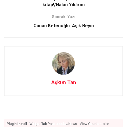
o
o
kitap!/Nalan Yıldırım
k
n
Sonraki Yazı
Canan Ketenoğlu: Aşık Beyin
Aşkım Tan
Plugin Install
: Widget Tab Post needs JNews - View Counter to be