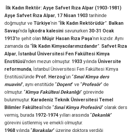
İlk Kadın Rektör: Ayşe Safvet Rıza Alpar (1903-1981)
Ayşe Safvet Rıza Alpar
,
17 Nisan 1903
tarihinde
doğmuştur ve
Türkiye
‘nin “
İlk Kadın Rektörüdür
”.
Balkan
Savaşı
‘nda
İşkodra kalesini
savunurken
30-31 Ocak
1913
‘te şehit olan
Müşir Hasan Rıza Paşa
‘nın kızıdır. Aynı
zamanda da “
İlk Kadın Kimyacılarımızdandır
”.
Safvet Rıza
Alpar
,
İstanbul Üniversitesi Fen Fakültesi Kimya
Enstitüsü
’nden mezun olmuştur.
1933
yılında
Üniversite
reformunda
, İstanbul Üniversitesi Fen Fakültesi Kimya
Enstitüsü’ünde
Prof. Herzog
‘un “
Sınaî Kimya ders
muavini
”, aynı enstitüde “
Doçent
” ve “
Profesör
” de
olmuştur. “
Kimya Fakültesi Dekanlığı
” görevinde
bulunmuştur.
Karadeniz Teknik Üniversitesi Temel
Bilimler Fakültesi
‘nde “
Sınaî Kimya Profesörü
” olarak ders
vermiş, burada
1972-1974
yılları arasında “
Dekanlık
”
görevini üstlenmiş ve emekli olmuştur.
1968
yılında “
Borakslar
” üzerine doktora verdiği