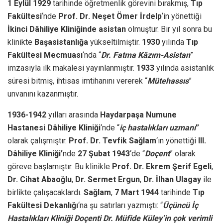
1 Eylül 1929
tarihinde öğretmenlik görevini bırakmış,
Tıp
Fakültesi
‘nde
Prof. Dr. Neşet Ömer İrdelp
‘in yönettiği
İkinci Dâhiliye Kliniğinde asistan
olmuştur. Bir yıl sonra bu
klinikte
Başasistanlığa
yükseltilmiştir.
1930
yılında
Tıp
Fakültesi Mecmuası
‘nda “
Dr. Fatma Kâzım-Asistan
”
imzasıyla ilk makalesi yayınlanmıştır.
1933
yılında asistanlık
süresi bitmiş, ihtisas imtihanını vererek “
Mütehassıs
”
unvanını kazanmıştır.
1936-1942
yılları arasında
Haydarpaşa Numune
Hastanesi Dâhiliye Kliniği
‘nde “
iç hastalıkları uzmanı
”
olarak çalışmıştır.
Prof. Dr. Tevfik Sağlam
‘ın yönettiği
III.
Dâhiliye Kliniği’
nde
27 Şubat 1943
‘de “
Doçent
” olarak
göreve başlamıştır. Bu klinikle
Prof. Dr. Ekrem Şerif Egeli
,
Dr. Cihat Abaoğlu
,
Dr. Sermet Ergun
,
Dr. İlhan Ulagay
ile
birlikte çalışacaklardı.
Sağlam
,
7 Mart 1944
tarihinde
Tıp
Fakültesi
Dekanlığı
‘na şu satırları yazmıştı: “
Üçüncü İç
Hastalıkları Kliniği Doçenti Dr. Müfide Küley’in çok verimli