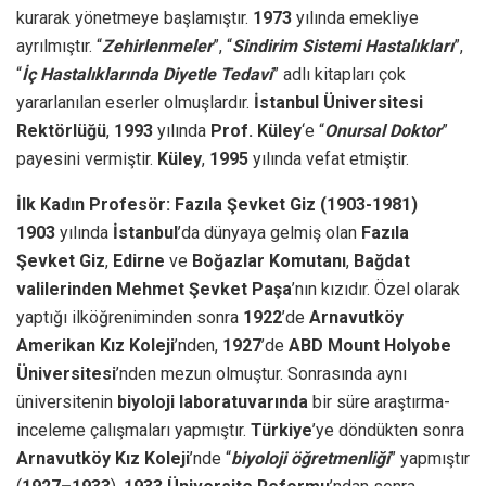
kurarak yönetmeye başlamıştır.
1973
yılında emekliye
ayrılmıştır. “
Zehirlenmeler
”, “
Sindirim Sistemi Hastalıkları
”,
“
İç Hastalıklarında Diyetle Tedavi
” adlı kitapları çok
yararlanılan eserler olmuşlardır.
İstanbul Üniversitesi
Rektörlüğü
,
1993
yılında
Prof. Küley
‘e “
Onursal Doktor
”
payesini vermiştir.
Küley
,
1995
yılında vefat etmiştir.
İlk Kadın Profesör: Fazıla Şevket Giz (1903-1981)
1903
yılında
İstanbul
’da dünyaya gelmiş olan
Fazıla
Şevket Giz
,
Edirne
ve
Boğazlar Komutanı
,
Bağdat
valilerinden Mehmet Şevket Paşa
’nın kızıdır. Özel olarak
yaptığı ilköğreniminden sonra
1922
’de
Arnavutköy
Amerikan Kız Koleji
’nden,
1927
’de
ABD Mount Holyobe
Üniversitesi
’nden mezun olmuştur. Sonrasında aynı
üniversitenin
biyoloji laboratuvarında
bir süre araştırma-
inceleme çalışmaları yapmıştır.
Türkiye
’ye döndükten sonra
Arnavutköy Kız Koleji
’nde “
biyoloji öğretmenliği
” yapmıştır