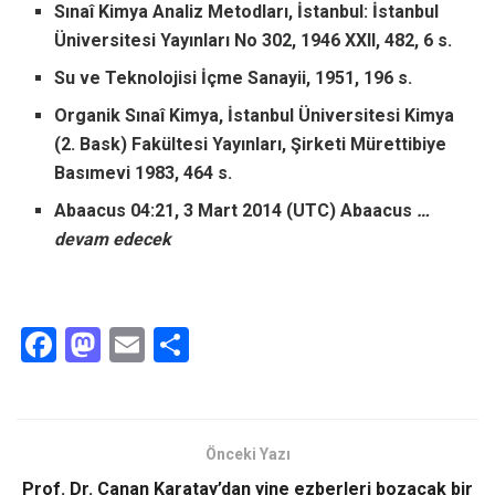
Sınaî Kimya Analiz Metodları, İstanbul: İstanbul
Üniversitesi Yayınları No 302, 1946 XXII, 482, 6 s.
Su ve Teknolojisi İçme Sanayii, 1951, 196 s.
Organik Sınaî Kimya, İstanbul Üniversitesi Kimya
(2. Bask) Fakültesi Yayınları, Şirketi Mürettibiye
Basımevi 1983, 464 s.
Abaacus 04:21, 3 Mart 2014 (UTC) Abaacus
…
devam edecek
F
M
E
S
a
a
m
h
ce
st
ail
ar
b
o
e
Önceki Yazı
o
d
Prof. Dr. Canan Karatay’dan yine ezberleri bozacak bir