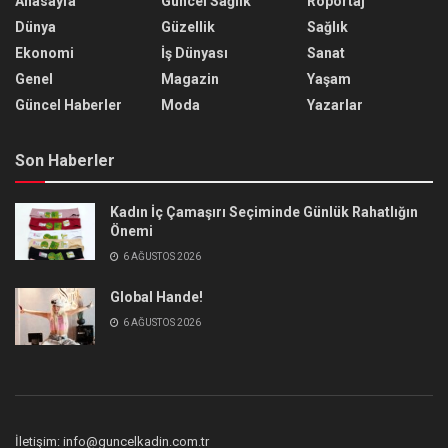
Anasayfa
Güncel Sağlık
Röportaj
Dünya
Güzellik
Sağlık
Ekonomi
İş Dünyası
Sanat
Genel
Magazin
Yaşam
Güncel Haberler
Moda
Yazarlar
Son Haberler
Kadın İç Çamaşırı Seçiminde Günlük Rahatlığın
Önemi
6 AĞUSTOS 2026
Global Hande!
6 AĞUSTOS 2026
İletişim: info@guncelkadin.com.tr