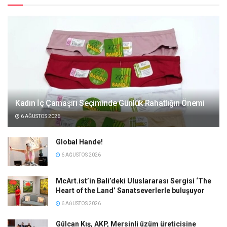
Kadın İç Çamaşırı Seçiminde Günlük Rahatlığın Önemi
6 AĞUSTOS 2026
Global Hande!
6 AĞUSTOS 2026
McArt.ist’in Bali’deki Uluslararası Sergisi ‘The
Heart of the Land’ Sanatseverlerle buluşuyor
6 AĞUSTOS 2026
Gülcan Kış, AKP, Mersinli üzüm üreticisine