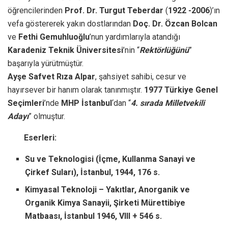
öğrencilerinden
Prof. Dr. Turgut Teberdar
(
1922 -2006
)’ın
vefa göstererek yakın dostlarından
Doç. Dr. Özcan Bolcan
ve
Fethi Gemuhluoğlu
’nun yardımlarıyla atandığı
Karadeniz Teknik Üniversitesi
’nin “
Rektörlüğünü
”
başarıyla yürütmüştür.
Ayşe Safvet Rıza Alpar
, şahsiyet sahibi, cesur ve
hayırsever bir hanım olarak tanınmıştır.
1977 Türkiye Genel
Seçimleri
’nde
MHP İstanbul
‘dan “
4. sırada Milletvekili
Adayı
” olmuştur.
Eserleri:
Su ve Teknologisi (İçme, Kullanma Sanayi ve
Çirkef Suları), İstanbul, 1944, 176 s.
Kimyasal Teknoloji – Yakıtlar, Anorganik ve
Organik Kimya Sanayii, Şirketi Mürettibiye
Matbaası, İstanbul 1946, VIII + 546 s.