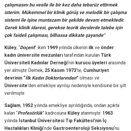
çalışmasını bu vesile ile bir kez daha tebarüz ettirmek
isterim. Mükemmel bir klinik görüş ve melodik bir çalışma
sistemi ile işine muntazam bir şekilde devam etmektedir.
Gerek klinik idaresi, gerekse teorik derslerde talebe için
çok faideli çalışması, bilhassa dikkate şayandır
.”
Küley
, “
Doçent
” iken
1949
yılında ülkenin
ilk
ve
önder
kadın üniversite mezunları
tarafından kurulan
Türk
Üniversiteli Kadınlar Derneği
‘nin
kurucu üyeleri
arasında
yer almıştır Demek,
25 Kasım 1973
‘te,
Cumhuriyet
devrinin “
İlk Kadın Doktorlarından
”
olması ve
Üniversite
‘den emekliye ayrılışı nedeniyle kendisine bir şilt
verilmiştir.
Sağlam
,
1952
yılında emekliye ayrıldığında, ondan açıkta
kalan “
Profesörlük
” kadrosuna
Küley
atanmıştır.
1963
yılında
İstanbul Üniversitesi Tıp Fakültesi’nin İç
Hastalıkları Kliniği
‘nde
Gastroenteroloji Seksiyonu
‘nu