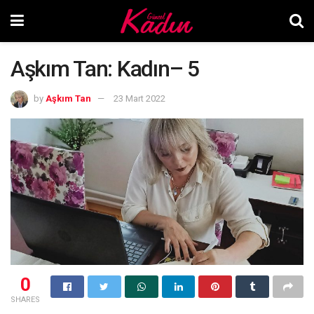
Aşkım Tan: Kadın– 5
by
Aşkım Tan
23 Mart 2022
0
SHARES