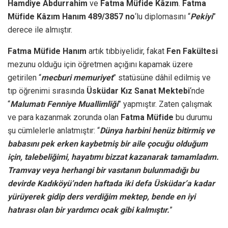
Hamdiye Abdurrahim
ve
Fatma Müfide Kâzım
.
Fatma
Müfide Kâzım Hanım
489/3857 no
‘lu diplomasını “
Pekiyi
”
derece ile almıştır.
Fatma Müfide Hanım
artık tıbbiyelidir, fakat
Fen Fakültesi
mezunu olduğu için öğretmen açığını kapamak üzere
getirilen “
mecburi memuriyet
” statüsüne dâhil edilmiş ve
tıp öğrenimi sırasında
Üsküdar Kız Sanat Mektebi
‘nde
“
Malumatı Fenniye Muallimliği
” yapmıştır. Zaten çalışmak
ve para kazanmak zorunda olan
Fatma Müfide
bu durumu
şu cümlelerle anlatmıştır: “
Dünya harbini henüz bitirmiş ve
babasını pek erken kaybetmiş bir aile çocuğu olduğum
için, talebeliğimi, hayatımı bizzat kazanarak tamamladım.
Tramvay veya herhangi bir vasıtanın bulunmadığı bu
devirde Kadıköyü’nden haftada iki defa Üsküdar’a kadar
yürüyerek gidip ders verdiğim mektep, bende en iyi
hatırası olan bir yardımcı ocak gibi kalmıştır.
”