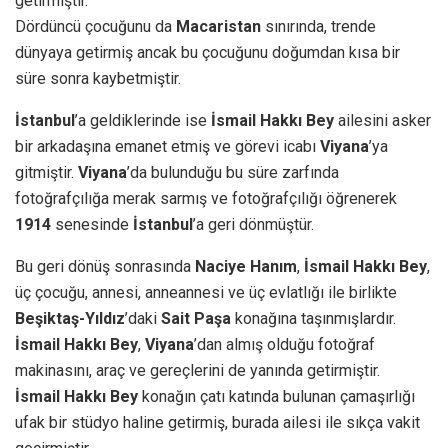
getirmiştir.
Dördüncü çocuğunu da
Macaristan
sınırında, trende
dünyaya getirmiş ancak bu çocuğunu doğumdan kısa bir
süre sonra kaybetmiştir.
İstanbul
’a geldiklerinde ise
İsmail Hakkı Bey
ailesini asker
bir arkadaşına emanet etmiş ve görevi icabı
Viyana
’ya
gitmiştir.
Viyana
’da bulunduğu bu süre zarfında
fotoğrafçılığa merak sarmış ve fotoğrafçılığı öğrenerek
1914
senesinde
İstanbul
’a geri dönmüştür.
Bu geri dönüş sonrasında
Naciye Hanım
,
İsmail Hakkı Bey
,
üç çocuğu, annesi, anneannesi ve üç evlatlığı ile birlikte
Beşiktaş-Yıldız
’daki
Sait Paşa
konağına taşınmışlardır.
İsmail Hakkı Bey
,
Viyana
’dan almış olduğu fotoğraf
makinasını, araç ve gereçlerini de yanında getirmiştir.
İsmail Hakkı Bey
konağın çatı katında bulunan çamaşırlığı
ufak bir stüdyo haline getirmiş, burada ailesi ile sıkça vakit