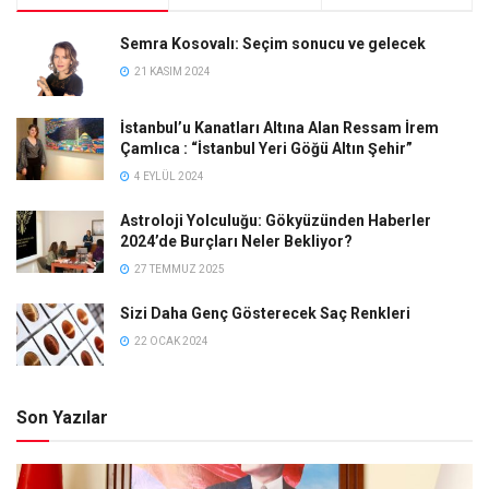
Semra Kosovalı: Seçim sonucu ve gelecek
21 KASIM 2024
İstanbul’u Kanatları Altına Alan Ressam İrem
Çamlıca : “İstanbul Yeri Göğü Altın Şehir”
4 EYLÜL 2024
Astroloji Yolculuğu: Gökyüzünden Haberler
2024’de Burçları Neler Bekliyor?
27 TEMMUZ 2025
Sizi Daha Genç Gösterecek Saç Renkleri
22 OCAK 2024
Son Yazılar