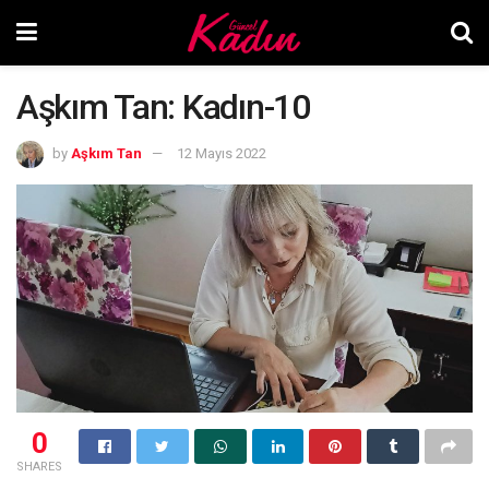
Aşkım Tan: Kadın-10
by
Aşkım Tan
12 Mayıs 2022
0
SHARES