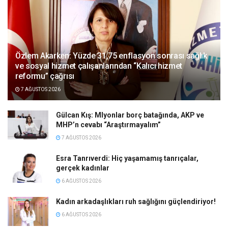
Özlem Akarken: Yüzde 31,75 enflasyon sonrası sağlık
ve sosyal hizmet çalışanlarından “Kalıcı hizmet
reformu” çağrısı
7 AĞUSTOS 2026
Gülcan Kış: Mlyonlar borç batağında, AKP ve
MHP’n cevabı “Araştırmayalım”
7 AĞUSTOS 2026
Esra Tanrıverdi: Hiç yaşamamış tanrıçalar,
gerçek kadınlar
6 AĞUSTOS 2026
Kadın arkadaşlıkları ruh sağlığını güçlendiriyor!
6 AĞUSTOS 2026