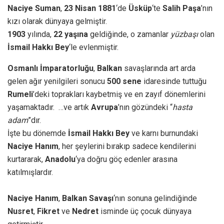
Naciye Suman
,
23 Nisan 1881
‘de
Üsküp
‘te
Salih Paşa
’nın
kızı olarak dünyaya gelmiştir.
1903
yılında,
22 yaşına
geldiğinde, o zamanlar
yüzbaşı
olan
İsmail Hakkı Bey
‘le evlenmiştir.
Osmanlı
İmparatorluğu
,
Balkan
savaşlarında art arda
gelen ağır yenilgileri sonucu
500 sene
idaresinde tuttuğu
Rumeli
’deki toprakları kaybetmiş ve en zayıf dönemlerini
yaşamaktadır. …ve artık
Avrupa
’nın gözündeki “
hasta
adam
”dır.
İşte bu dönemde
İsmail Hakkı Bey
ve karnı burnundaki
Naciye Hanım
, her şeylerini bırakıp sadece kendilerini
kurtararak,
Anadolu
‘ya doğru göç edenler arasına
katılmışlardır.
Naciye Hanım
,
Balkan Savaşı
‘nın sonuna gelindiğinde
Nusret
,
Fikret
ve
Nedret
isminde üç çocuk dünyaya