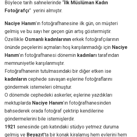
Böylece tarih sahnelerinde “
İlk Müslüman Kadın
Fotoğrafçı
” yerini almıştır.
Naciye Hanım
’ın fotoğrafhanesine ilk gün, on müşteri
gelmiş ve bu sayı her geçen gün artış göstermiştir.
Özellikle
Osmanlı kadınlarının
erkek fotoğrafçılarının
önünde peçelerini açmaları hoş karşılanmadığı için
Naciye
Hanım
’ın fotoğrafhanesi dönemin
kadınları
tarafından
memnuniyetle karşılanmıştır.
Fotoğrafhanenin tutulmasındaki bir diğer etken ise
kadınların
cephede savaşan eşlerine fotoğraflarını
göndermek istemeleri olmuştur.
O dönemde cephedeki askerler, eşlerine yazdıkları
mektuplarda
Naciye Hanım
’ın fotoğrafhanesinden
bahsederek orada fotoğraf çektirip kendilerine
göndermelerini bile istemişlerdir.
1921
senesinde çatı katındaki stüdyo yetmez duruma
gelmiş ve
Beyazıt
’ta bir konak kiralamış hem evlerini hem