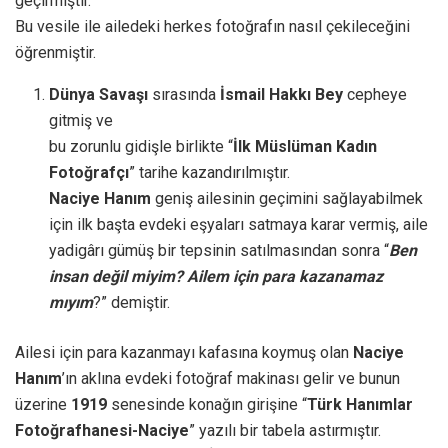
geçirmiştir.
Bu vesile ile ailedeki herkes fotoğrafın nasıl çekileceğini
öğrenmiştir.
Dünya Savaşı
sırasında
İsmail Hakkı Bey
cepheye
gitmiş ve
bu zorunlu gidişle birlikte “
İlk Müslüman Kadın
Fotoğrafçı
” tarihe kazandırılmıştır.
Naciye Hanım
geniş ailesinin geçimini sağlayabilmek
için ilk başta evdeki eşyaları satmaya karar vermiş, aile
yadigârı gümüş bir tepsinin satılmasından sonra “
Ben
insan değil miyim? Ailem için para kazanamaz
mıyım
?” demiştir.
Ailesi için para kazanmayı kafasına koymuş olan
Naciye
Hanım
’ın aklına evdeki fotoğraf makinası gelir ve bunun
üzerine
1919
senesinde konağın girişine “
Türk Hanımlar
Fotoğrafhanesi-Naciye
” yazılı bir tabela astırmıştır.