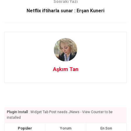
k
n
Sonraki Yazı
Netflix iftiharla sunar : Erşan Kuneri
Aşkım Tan
Plugin Install
: Widget Tab Post needs JNews - View Counter to be
installed
Popüler
Yorum
En Son