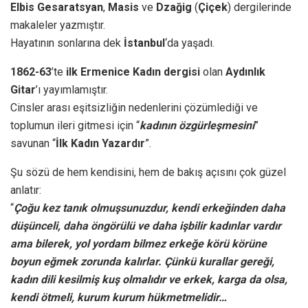
Elbis Gesaratsyan
,
Masis
ve
Dzağig
(
Çiçek
) dergilerinde
makaleler yazmıştır.
Hayatının sonlarına dek
İstanbul
‘da yaşadı.
1862-63
’te
ilk Ermenice Kadın dergisi
olan
Aydınlık
Gitar
’ı yayımlamıştır.
Cinsler arası eşitsizliğin nedenlerini çözümlediği ve
toplumun ileri gitmesi için “
kadının özgürleşmesini
”
savunan “
İlk Kadın Yazardır
”.
Şu sözü de hem kendisini, hem de bakış açısını çok güzel
anlatır:
“
Çoğu kez tanık olmuşsunuzdur, kendi erkeğinden daha
düşünceli, daha öngörülü ve daha işbilir kadınlar vardır
ama bilerek, yol yordam bilmez erkeğe körü körüne
boyun eğmek zorunda kalırlar. Çünkü kurallar gereği,
kadın dili kesilmiş kuş olmalıdır ve erkek, karga da olsa,
kendi ötmeli, kurum kurum hükmetmelidir…