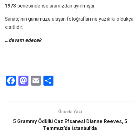
1973
senesinde ise aramızdan ayrılmıştır.
Sanatçının günümüze ulaşan fotoğrafları ne yazık ki oldukça
kısıtlıdır.
…devam edecek
F
M
E
S
a
a
m
h
ce
st
ail
ar
b
o
e
Önceki Yazı
o
d
5 Grammy Ödüllü Caz Efsanesi Dianne Reeves, 5
o
o
Temmuz’da İstanbul’da