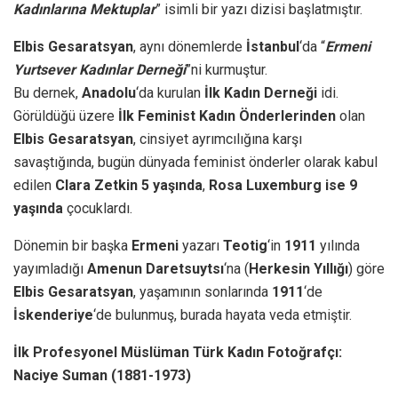
Kadınlarına Mektuplar
” isimli bir yazı dizisi başlatmıştır.
Elbis Gesaratsyan
, aynı dönemlerde
İstanbul
‘da “
Ermeni
Yurtsever Kadınlar Derneği
”ni kurmuştur.
Bu dernek,
Anadolu
‘da kurulan
İlk Kadın Derneği
idi.
Görüldüğü üzere
İlk Feminist Kadın Önderlerinden
olan
Elbis Gesaratsyan
, cinsiyet ayrımcılığına karşı
savaştığında, bugün dünyada feminist önderler olarak kabul
edilen
Clara Zetkin 5 yaşında
,
Rosa Luxemburg ise 9
yaşında
çocuklardı.
Dönemin bir başka
Ermeni
yazarı
Teotig
‘in
1911
yılında
yayımladığı
Amenun
Daretsuytsı
‘na (
Herkesin Yıllığı
) göre
Elbis Gesaratsyan
, yaşamının sonlarında
1911
‘de
İskenderiye
‘de bulunmuş, burada hayata veda etmiştir.
İlk Profesyonel Müslüman Türk Kadın Fotoğrafçı:
Naciye Suman (1881-1973)