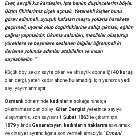
Evet, sevgili kız kardeşim, işte benim düşüncelerim böyle.
Bizim fikirlerimiz çiçek açmalı. Yetenekli kişiler bunu
görev edinmeli, uyuşuk kafaları meşru yollarla harekete
geçirmeli, uyanık olup özgürlüklerine sahip çıkmalı, eğitim
çağrısı yapmalıdır. Okuma salonları, meclisler oluşturup
yüreklere ve beyinlere seslenen bilgiler öğrenmeli ki
ilerleme yolunda adımlar atabilelim ve insan
sayılabilelim
…”
Küçük boy sekiz sayfa çıkan ve altı aylık aboneliği
40 kuruş
olan dergi, yeteri kadar abone bulamadığı için yalnızca yedi
sayı yayımlanmıştır.
Osmanlı
döneminde
kadınların
sokağa rahatça
çıkamamasından dolayı
Gitar Dergisi
yeterince sayıya
ulaşamamış, son sayısını
1 Şubat 1863
‘te çıkarmıştır.
1879
yılında
Gesaratsyan
,
kadınların haklarını
savunmak
ve cinsiyet ayrımcılığına son vermek amacıyla “
Ermeni