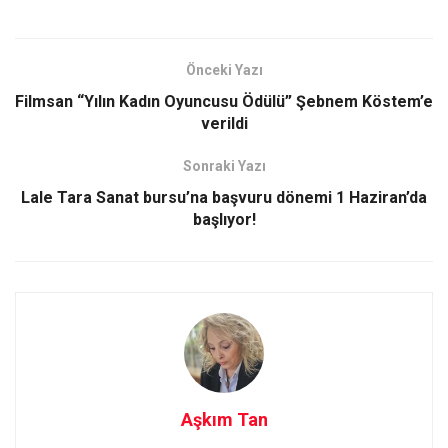
a
a
m
h
ce
st
ail
ar
b
o
e
Önceki Yazı
o
d
Filmsan “Yılın Kadın Oyuncusu Ödülü” Şebnem Köstem’e
o
o
verildi
k
n
Sonraki Yazı
Lale Tara Sanat bursu’na başvuru dönemi 1 Haziran’da
başlıyor!
Aşkım Tan