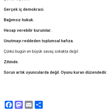
Gerçek iç demokrasi.
Bağımsız hukuk.
Hesap verebilir kurumlar.
Unutmayı reddeden toplumsal hafıza.
Çünkü bugün en büyük savaş sokakta değil.
Zihinde.
Sorun artık oyuncularda değil. Oyunu kuran düzendedir.
F
M
E
S