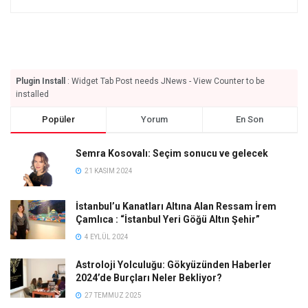
Plugin Install
: Widget Tab Post needs JNews - View Counter to be
installed
Popüler
Yorum
En Son
Semra Kosovalı: Seçim sonucu ve gelecek
21 KASIM 2024
İstanbul’u Kanatları Altına Alan Ressam İrem
Çamlıca : “İstanbul Yeri Göğü Altın Şehir”
4 EYLÜL 2024
Astroloji Yolculuğu: Gökyüzünden Haberler
2024’de Burçları Neler Bekliyor?
27 TEMMUZ 2025