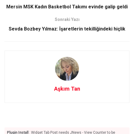
o
d
Mersin MSK Kadın Basketbol Takımı evinde galip geldi
o
o
Sonraki Yazı
k
n
Sevda Bozbey Yılmaz: İşaretlerin tekilliğindeki hiçlik
Aşkım Tan
Plugin Install
: Widget Tab Post needs JNews - View Counter to be