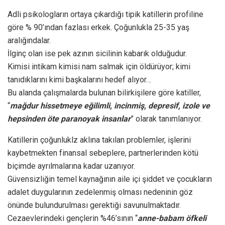
Adli psikologların ortaya çıkardığı tipik katillerin profiline
göre % 90’ından fazlası erkek. Çoğunlukla 25-35 yaş
aralığındalar.
İlginç olan ise pek azının sicilinin kabarık olduğudur.
Kimisi intikam kimisi nam salmak için öldürüyor; kimi
tanıdıklarını kimi başkalarını hedef alıyor…
Bu alanda çalışmalarda bulunan bilirkişilere göre katiller,
“
mağdur hissetmeye eğilimli, incinmiş, depresif, izole ve
hepsinden öte paranoyak insanlar
” olarak tanımlanıyor.
Katillerin çoğunluklz aklına takılan problemler, işlerini
kaybetmekten finansal sebeplere, partnerlerinden kötü
biçimde ayrılmalarına kadar uzanıyor.
Güvensizliğin temel kaynağının aile içi şiddet ve çocukların
adalet duygularının zedelenmiş olması nedeninin göz
önünde bulundurulması gerektiği savunulmaktadır.
Cezaevlerindeki gençlerin %46’sının “
anne-babam öfkeli