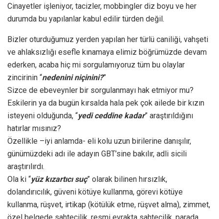
Cinayetler işleniyor, tacizler, mobbingler diz boyu ve her
durumda bu yapılanlar kabul edilir türden değil.
Bizler oturduğumuz yerden yapılan her türlü caniliği, vahşeti
ve ahlaksızlığı esefle kınamaya elimiz böğrümüzde devam
ederken, acaba hiç mi sorgulamıyoruz tüm bu olaylar
zincirinin “
nedenini niçinini?
”
Sizce de ebeveynler bir sorgulanmayı hak etmiyor mu?
Eskilerin ya da bugün kırsalda hala pek çok ailede bir kızın
isteyeni olduğunda, “
yedi ceddine kadar
” araştırıldığını
hatırlar mısınız?
Özellikle –iyi anlamda- eli kolu uzun birilerine danışılır,
günümüzdeki adı ile adayın GBT’sine bakılır, adli sicili
araştırılırdı.
Ola ki “
yüz kızartıcı suç
” olarak bilinen hırsızlık,
dolandırıcılık, güveni kötüye kullanma, görevi kötüye
kullanma, rüşvet, irtikap (kötülük etme, rüşvet alma), zimmet,
özel belgede sahtecilik, resmi evrakta sahtecilik, parada