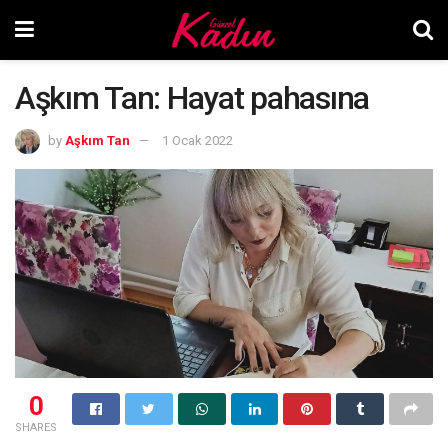
Aşkım Tan: Hayat pahasına
by
Aşkım Tan
1 Ocak 2022
0
SHARES