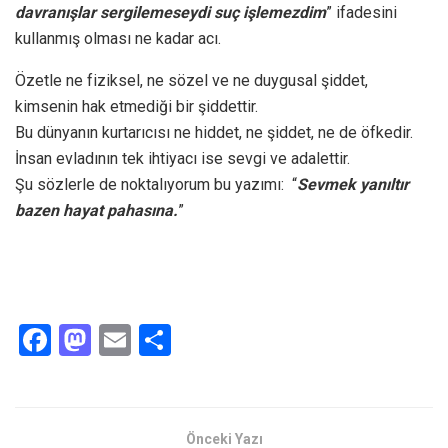
davranışlar sergilemeseydi suç işlemezdim
” ifadesini
kullanmış olması ne kadar acı.
Özetle ne fiziksel, ne sözel ve ne duygusal şiddet,
kimsenin hak etmediği bir şiddettir.
Bu dünyanın kurtarıcısı ne hiddet, ne şiddet, ne de öfkedir.
İnsan evladının tek ihtiyacı ise sevgi ve adalettir.
Şu sözlerle de noktalıyorum bu yazımı: “
Sevmek yanıltır
bazen hayat pahasına.
”
F
M
E
S
a
a
m
h
ce
st
ail
ar
b
o
e
Önceki Yazı