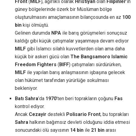
Front
(
MILF
), ağırlıklı olarak
Hristiyan
olan
Filipinler
’in
güney bölgelerinde özerk bir Müslüman bölge
oluşturulmasını amaçlamasının bilançosunda en az
100
bin
kişi ölmüştü.
Gelinen durumda
NPA
ile barış görüşmeleri sonuçsuz
kaldığı gibi küçük çatışmalar yaşanmaya devam ediyor
MILF
gibi İslamcı silahlı kuvvetlerden olan ama daha
küçük bir askeri gücü olan
The Bangsamoro Islamic
Freedom Fighters
(
BIFF
) çatışmaları sürdürürken,
MILF
ile yapılan barış anlaşmasının işbaşına gelecek
olan hükümet tarafından yürürlüğe sokulması
bekleniyor.
Batı Sahra
’da
1970
’ten beri toprakların çoğunu
Fas
kontrol ediyor.
Ancak
Cezayir
destekli
Polisario Front
, bu toprakları
Sahra
halkının bağımsız devleti olduğunu iddia etmesi
sonucundaki ölü sayısının
14 bin
ile
21 bin
arası