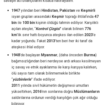
savaşın acı bilançolarını kısaca hatırlayalım:
1947
yılından beri
Hindistan
,
Pakistan
ve
Keşmirli
isyan grupları arasındaki
Keşmir
toprağı ihtilafında
47
bin
ile
100 bin
kişinin öldüğü tahmin ediliyor. Karşılıklı
açılan ateşler, “
Kontrol Çizgisi
” olarak bilinen
776
km
’lik sınır hattı boyunca ateşkes ilan edilen
2023
’e
kadar yoğundu. Fakat
2013
’ten beri her iki taraf da
ateşkesi ihlal ediyor.
1948
’de başlayan
Myanmar
, (daha önceden
Burma
)
bağımsızlığından beri nerdeyse ardı arkası kesilmeyen
iç savaş ve etnik ayaklanma ile karşı karşıya kalırken,
ölü sayısı tam olarak bilinmemekle birlikte
“
yüzbinlerle
” ifade ediliyor.
2011
yılında sivil hükümetin değişmesi umutları
yükseltirken,
2016
’nın sonlarına doğru
Müslümanların
saldırılarına ordunun verdiği karşılığın çok ağır olduğu
biliniyor.