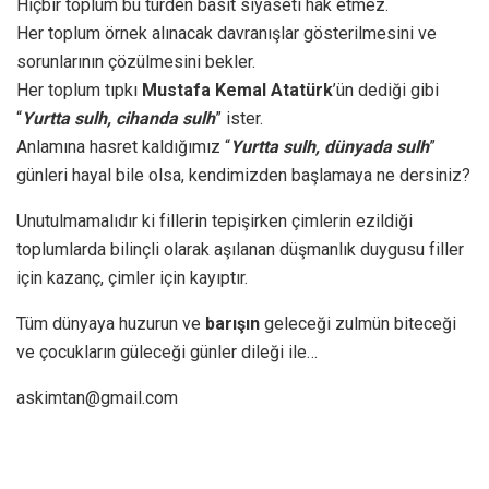
Hiçbir toplum bu türden basit siyaseti hak etmez.
Her toplum örnek alınacak davranışlar gösterilmesini ve
sorunlarının çözülmesini bekler.
Her toplum tıpkı
Mustafa Kemal Atatürk
’ün dediği gibi
“
Yurtta sulh, cihanda sulh
” ister.
Anlamına hasret kaldığımız “
Yurtta sulh, dünyada sulh
”
günleri hayal bile olsa, kendimizden başlamaya ne dersiniz?
Unutulmamalıdır ki fillerin tepişirken çimlerin ezildiği
toplumlarda bilinçli olarak aşılanan düşmanlık duygusu filler
için kazanç, çimler için kayıptır.
Tüm dünyaya huzurun ve
barışın
geleceği zulmün biteceği
ve çocukların güleceği günler dileği ile…
askimtan@gmail.com