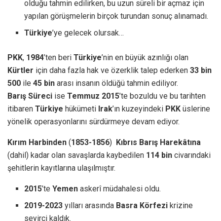
olduğu tahmin edilirken, bu uzun süreli bir açmaz için
yapılan görüşmelerin birçok turundan sonuç alınamadı.
Türkiye
’ye gelecek olursak…
PKK
,
1984
’ten beri
Türkiye
’nin en büyük azınlığı olan
Kürtler
için daha fazla hak ve özerklik talep ederken
33 bin
500
ile
45 bin
arası insanın öldüğü tahmin ediliyor.
Barış Süreci
ise
Temmuz 2015
’te bozuldu ve bu tarihten
itibaren
Türkiye
hükümeti
Irak
’ın kuzeyindeki
PKK
üslerine
yönelik operasyonlarını sürdürmeye devam ediyor.
Kırım Harbinden
(
1853-1856
)
Kıbrıs Barış Harekâtına
(dahil) kadar olan savaşlarda kaybedilen
114 bin
civarındaki
şehitlerin kayıtlarına ulaşılmıştır.
2015
’te
Yemen
askerî müdahalesi oldu.
2019-2023
yılları arasında
Basra Körfezi
krizine
seyirci kaldık.