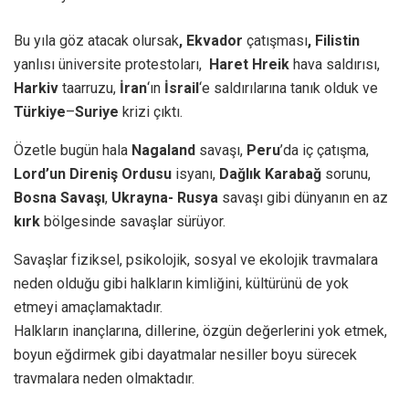
Bu yıla göz atacak olursak
, Ekvador
çatışması
, Filistin
yanlısı üniversite protestoları,
Haret Hreik
hava saldırısı,
Harkiv
taarruzu,
İran
‘ın
İsrail
‘e saldırılarına tanık olduk ve
Türkiye
–
Suriye
krizi çıktı.
Özetle bugün hala
Nagaland
savaşı,
Peru
’da iç çatışma,
Lord’un Direniş Ordusu
isyanı,
Dağlık Karabağ
sorunu,
Bosna Savaşı
,
Ukrayna- Rusya
savaşı gibi dünyanın en az
kırk
bölgesinde savaşlar sürüyor.
Savaşlar fiziksel, psikolojik, sosyal ve ekolojik travmalara
neden olduğu gibi halkların kimliğini, kültürünü de yok
etmeyi amaçlamaktadır.
Halkların inançlarına, dillerine, özgün değerlerini yok etmek,
boyun eğdirmek gibi dayatmalar nesiller boyu sürecek
travmalara neden olmaktadır.