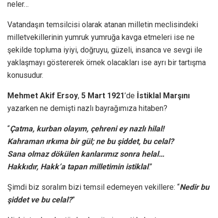
neler…
Vatandaşın temsilcisi olarak atanan milletin meclisindeki
milletvekillerinin yumruk yumruğa kavga etmeleri ise ne
şekilde topluma iyiyi, doğruyu, güzeli, insanca ve sevgi ile
yaklaşmayı göstererek örnek olacakları ise ayrı bir tartışma
konusudur.
Mehmet Akif Ersoy
,
5 Mart 1921
’de
İstiklal Marşını
yazarken ne demişti nazlı bayrağımıza hitaben?
“
Çatma, kurban olayım, çehreni ey nazlı hilal!
Kahraman ırkıma bir gül; ne bu şiddet, bu celal?
Sana olmaz dökülen kanlarımız sonra helal…
Hakkıdır, Hakk’a tapan milletimin istiklal
.”
Şimdi biz soralım bizi temsil edemeyen vekillere: “
Nedir bu
şiddet ve bu celal?
”