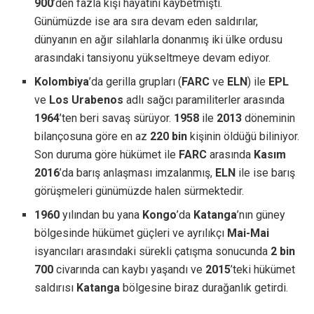
900
’den fazla kişi hayatını kaybetmişti.
Günümüzde ise ara sıra devam eden saldırılar,
dünyanın en ağır silahlarla donanmış iki ülke ordusu
arasındaki tansiyonu yükseltmeye devam ediyor.
Kolombiya
’da gerilla grupları (
FARC
ve
ELN
) ile
EPL
ve
Los Urabenos
adlı sağcı paramiliterler arasında
1964
’ten beri savaş sürüyor.
1958
ile
2013
döneminin
bilançosuna göre en az
220 bin
kişinin öldüğü biliniyor.
Son duruma göre hükümet ile
FARC
arasında
Kasım
2016
’da barış anlaşması imzalanmış,
ELN
ile ise barış
görüşmeleri günümüzde halen sürmektedir.
1960
yılından bu yana
Kongo
’da
Katanga
’nın güney
bölgesinde hükümet güçleri ve ayrılıkçı
Mai-Mai
isyancıları arasındaki sürekli çatışma sonucunda
2 bin
700
civarında can kaybı yaşandı ve
2015
’teki hükümet
saldırısı
Katanga
bölgesine biraz durağanlık getirdi.