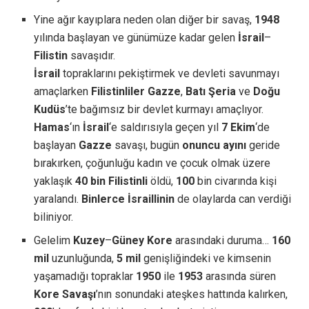
Yine ağır kayıplara neden olan diğer bir savaş,
1948
yılında başlayan ve günümüze kadar gelen
İsrail
–
Filistin
savaşıdır.
İsrail
topraklarını pekiştirmek ve devleti savunmayı
amaçlarken
Filistinliler
Gazze
,
Batı Şeria
ve
Doğu
Kudüs
’te bağımsız bir devlet kurmayı amaçlıyor.
Hamas
‘ın
İsrail
‘e saldırısıyla geçen yıl
7 Ekim
‘de
başlayan
Gazze
savaşı, bugün
onuncu ayını
geride
bırakırken, çoğunluğu kadın ve çocuk olmak üzere
yaklaşık
40 bin Filistinli
öldü,
100
bin civarında kişi
yaralandı.
Binlerce İsraillinin
de olaylarda can verdiği
biliniyor.
Gelelim
Kuzey
–
Güney Kore
arasındaki duruma…
160
mil
uzunluğunda,
5 mil
genişliğindeki ve kimsenin
yaşamadığı topraklar
1950
ile
1953
arasında süren
Kore Savaşı
’nın sonundaki ateşkes hattında kalırken,