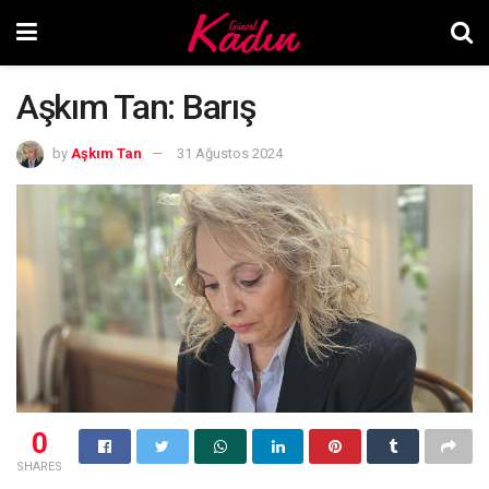
Aşkım Tan: Barış
by
Aşkım Tan
31 Ağustos 2024
0
SHARES