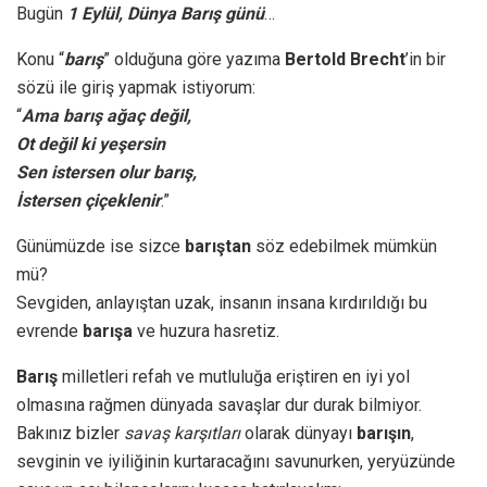
Bugün
1 Eylül, Dünya Barış günü
…
Konu “
barış
” olduğuna göre yazıma
Bertold Brecht
’in bir
sözü ile giriş yapmak istiyorum:
“
Ama barış ağaç değil,
Ot değil ki yeşersin
Sen istersen olur barış,
İstersen çiçeklenir
.”
Günümüzde ise sizce
barıştan
söz edebilmek mümkün
mü?
Sevgiden, anlayıştan uzak, insanın insana kırdırıldığı bu
evrende
barışa
ve huzura hasretiz.
Barış
milletleri refah ve mutluluğa eriştiren en iyi yol
olmasına rağmen dünyada savaşlar dur durak bilmiyor.
Bakınız bizler
savaş karşıtları
olarak dünyayı
barışın
,
sevginin ve iyiliğinin kurtaracağını savunurken, yeryüzünde