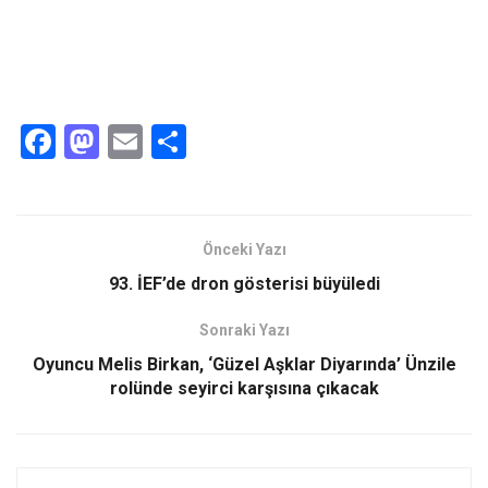
F
M
E
S
a
a
m
h
ce
st
ail
ar
b
o
e
Önceki Yazı
o
d
93. İEF’de dron gösterisi büyüledi
o
o
Sonraki Yazı
k
n
Oyuncu Melis Birkan, ‘Güzel Aşklar Diyarında’ Ünzile
rolünde seyirci karşısına çıkacak