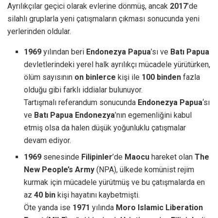
Ayrılıkçılar geçici olarak evlerine dönmüş, ancak
2017
’de
silahlı gruplarla yeni çatışmaların çıkması sonucunda yeni
yerlerinden oldular.
1969
yılından beri
Endonezya Papua
’sı ve
Batı Papua
devletlerindeki yerel halk ayrılıkçı mücadele yürütürken,
ölüm sayısının
on binlerce
kişi ile
100 binden
fazla
olduğu gibi farklı iddialar bulunuyor.
Tartışmalı referandum sonucunda
Endonezya Papua
‘sı
ve
Batı Papua Endonezya
’nın egemenliğini kabul
etmiş olsa da halen düşük yoğunluklu çatışmalar
devam ediyor.
1969
senesinde
Filipinler
’de
Maocu
hareket olan
The
New People’s Army
(NPA), ülkede komünist rejim
kurmak için mücadele yürütmüş ve bu çatışmalarda en
az
40 bin
kişi hayatını kaybetmişti.
Öte yanda ise
1971
yılında
Moro Islamic Liberation