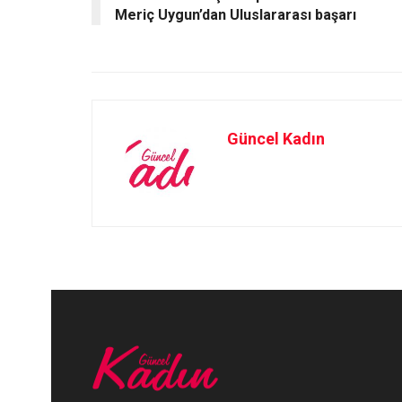
k
n
Meriç Uygun’dan Uluslararası başarı
Güncel Kadın