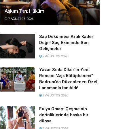
Aşkım Tan: Hüküm
7 AĞUSTOS 2026
Saç Dökülmesi Artık Kader
Değil! Saç Ekiminde Son
Gelişmeler
7 AĞUSTOS 2026
Yazar Seda Diker’in Yeni
Romanı “Aşk Kütüphanesi”
Bodrum’da Düzenlenen Özel
Lansmanla tanıtıldı!
7 AĞUSTOS 2026
Fulya Omaç: Çeşme’nin
derinliklerinde başka bir
dünya
7 AĞUSTOS 2026