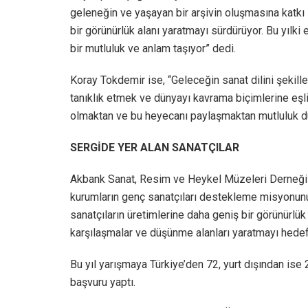
geleneğin ve yaşayan bir arşivin oluşmasına katkı s
bir görünürlük alanı yaratmayı sürdürüyor. Bu yılk
bir mutluluk ve anlam taşıyor” dedi.
Koray Tokdemir ise, “Geleceğin sanat dilini şekil
tanıklık etmek ve dünyayı kavrama biçimlerine eşl
olmaktan ve bu heyecanı paylaşmaktan mutluluk du
SERGİDE YER ALAN SANATÇILAR
Akbank Sanat, Resim ve Heykel Müzeleri Derneği ve
kurumların genç sanatçıları destekleme misyonunu o
sanatçıların üretimlerine daha geniş bir görünürlük
karşılaşmalar ve düşünme alanları yaratmayı hedefl
Bu yıl yarışmaya Türkiye’den 72, yurt dışından ise
başvuru yaptı.