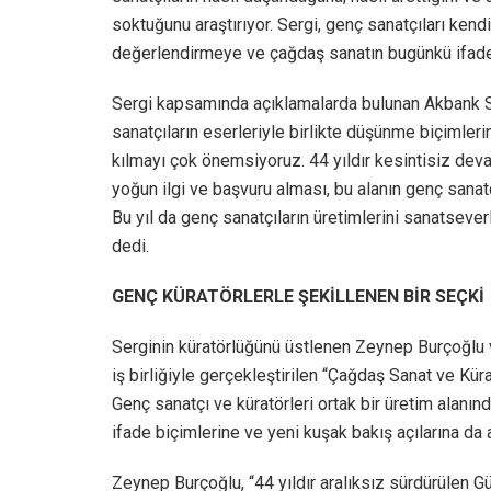
soktuğunu araştırıyor. Sergi, genç sanatçıları kend
değerlendirmeye ve çağdaş sanatın bugünkü ifade i
Sergi kapsamında açıklamalarda bulunan Akbank Sa
sanatçıların eserleriyle birlikte düşünme biçimlerini
kılmayı çok önemsiyoruz. 44 yıldır kesintisiz de
yoğun ilgi ve başvuru alması, bu alanın genç sanat
Bu yıl da genç sanatçıların üretimlerini sanatseve
dedi.
GENÇ KÜRATÖRLERLE ŞEKİLLENEN BİR SEÇKİ
Serginin küratörlüğünü üstlenen Zeynep Burçoğlu 
iş birliğiyle gerçekleştirilen “Çağdaş Sanat ve Kü
Genç sanatçı ve küratörleri ortak bir üretim alanın
ifade biçimlerine ve yeni kuşak bakış açılarına da a
Zeynep Burçoğlu, “44 yıldır aralıksız sürdürülen Gün