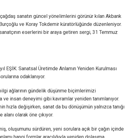
e çağdaş sanatın güncel yönelimlerini görünür kılan Akbank
 Burçoğlu ve Koray Tokdemir küratörlüğünde düzenleniyor.
anatçının eserlerini bir araya getiren sergi, 31 Temmuz
 yıl EŞİK: Sanatsal Üretimde Anlamın Yeniden Kurulması
orularına odaklanıyor.
bilgi ağlarının gündelik düşünme biçimlerimizi
ıza ve insan deneyimi gibi kavramlar yeniden tanımlanıyor.
emin hızla değişirken, sanat da bu dönüşümün yalnızca tanığı
 alanı olarak öne çıkıyor.
iş, oluşumunu sürdüren, yeni sorulara açık bir çağın içinde
 anlamı hangi formlar aracılığıyla yeniden dolaşıma