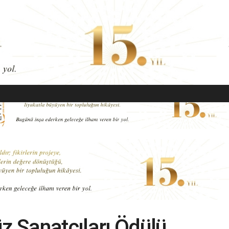
EKONOMI
MODA
GÜZELLIK
SAĞLIK
YAŞAM
SANAT
 Sanatçıları Ödülü