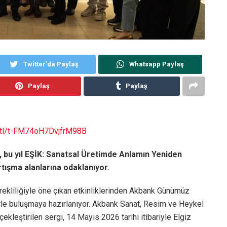
Twitter'da Paylaş
Whatsapp Paylaş
Paylaş
Paylaş
e.tl/t-FM74oH7DvjfrM98B
 bu yıl EŞİK: Sanatsal Üretimde Anlamın Yeniden
tışma alanlarına odaklanıyor.
ürekliliğiyle öne çıkan etkinliklerinden Akbank Günümüz
lerle buluşmaya hazırlanıyor. Akbank Sanat, Resim ve Heykel
ekleştirilen sergi, 14 Mayıs 2026 tarihi itibariyle Elgiz