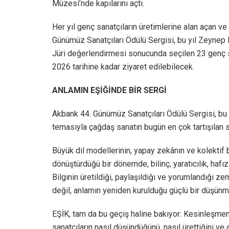
Müzesi’nde kapılarını açtı.
Her yıl genç sanatçıların üretimlerine alan açan v
Günümüz Sanatçıları Ödülü Sergisi, bu yıl Zeynep
Jüri değerlendirmesi sonucunda seçilen 23 genç s
2026 tarihine kadar ziyaret edilebilecek.
ANLAMIN EŞİĞİNDE BİR SERGİ
Akbank 44. Günümüz Sanatçıları Ödülü Sergisi, bu
temasıyla çağdaş sanatın bugün en çok tartışılan s
Büyük dil modellerinin, yapay zekânın ve kolektif 
dönüştürdüğü bir dönemde, bilinç, yaratıcılık, haf
Bilginin üretildiği, paylaşıldığı ve yorumlandığı z
değil, anlamın yeniden kurulduğu güçlü bir düşünme
EŞİK, tam da bu geçiş haline bakıyor: Kesinleşmem
sanatçıların nasıl düşündüğünü, nasıl ürettiğini ve