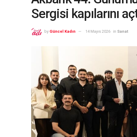
Sergisi kapılarını açt
by
Güncel Kadın
14 Mayıs 2026
in
Sanat