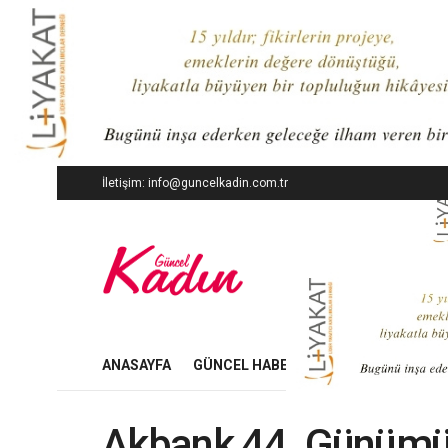
İletişim: info@guncelkadin.com.tr
ANASAYFA
GÜNCEL HABERLER
İŞ DÜNYASI
Akbank 44. Günümüz