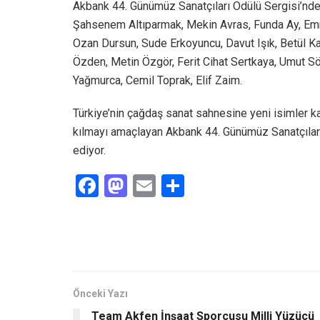
Akbank 44. Günümüz Sanatçıları Ödülü Sergisi’nde
Şahsenem Altıparmak, Mekin Avras, Funda Ay, Emre
Ozan Dursun, Sude Erkoyuncu, Davut Işık, Betül K
Özden, Metin Özgör, Ferit Cihat Sertkaya, Umut 
Yağmurca, Cemil Toprak, Elif Zaim.
Türkiye’nin çağdaş sanat sahnesine yeni isimler ka
kılmayı amaçlayan Akbank 44. Günümüz Sanatçıları
ediyor.
F
M
E
S
a
a
m
h
ce
st
ail
ar
b
o
e
o
d
o
o
Önceki Yazı
Team Akfen İnşaat Sporcusu Milli Yüzücü