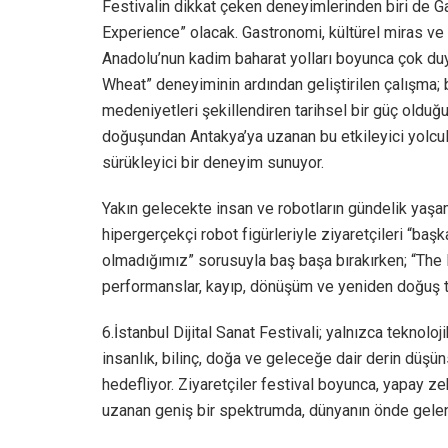
Festivalin dikkat çeken deneyimlerinden biri de G
Experience” olacak. Gastronomi, kültürel miras ve iler
Anadolu’nun kadim baharat yolları boyunca çok duyu
Wheat” deneyiminin ardından geliştirilen çalışma; 
medeniyetleri şekillendiren tarihsel bir güç olduğu
doğuşundan Antakya’ya uzanan bu etkileyici yolculuk,
sürükleyici bir deneyim sunuyor.
Yakın gelecekte insan ve robotların gündelik yaşa
hipergerçekçi robot figürleriyle ziyaretçileri “başka
olmadığımız” sorusuyla baş başa bırakırken; “The 
performanslar, kayıp, dönüşüm ve yeniden doğuş te
6.İstanbul Dijital Sanat Festivali; yalnızca teknoloj
insanlık, bilinç, doğa ve geleceğe dair derin düşün
hedefliyor. Ziyaretçiler festival boyunca, yapay z
uzanan geniş bir spektrumda, dünyanın önde gelen s