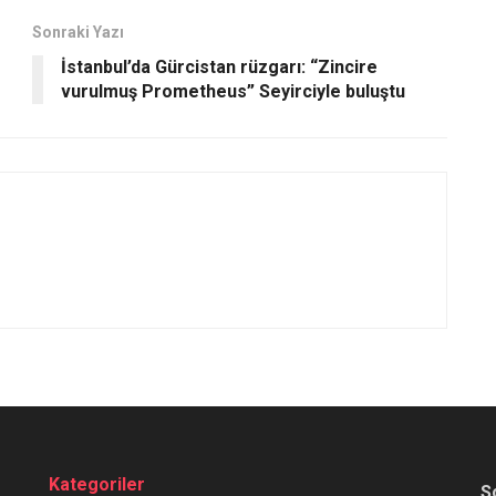
Sonraki Yazı
İstanbul’da Gürcistan rüzgarı: “Zincire
vurulmuş Prometheus” Seyirciyle buluştu
Kategoriler
S