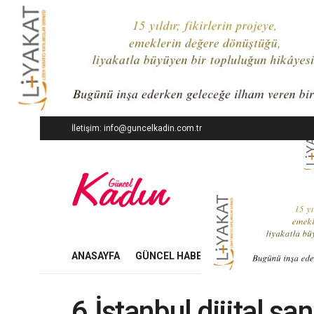
İletişim: info@guncelkadin.com.tr
ANASAYFA
GÜNCEL HABERLER
İŞ DÜNYASI
6.İstanbul dijital sa