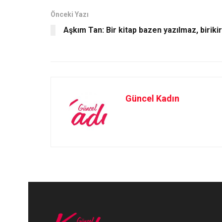
o
d
o
o
Önceki Yazı
Aşkım Tan: Bir kitap bazen yazılmaz, birikir
k
n
Güncel Kadın