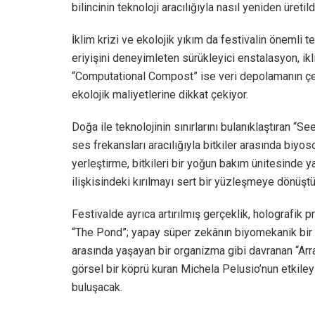
bilincinin teknoloji aracılığıyla nasıl yeniden üretil
İklim krizi ve ekolojik yıkım da festivalin önemli t
eriyişini deneyimleten sürükleyici enstalasyon, ikl
“Computational Compost” ise veri depolamanın çevr
ekolojik maliyetlerine dikkat çekiyor.
Doğa ile teknolojinin sınırlarını bulanıklaştıran “S
ses frekansları aracılığıyla bitkiler arasında biyoso
yerleştirme, bitkileri bir yoğun bakım ünitesinde
ilişkisindeki kırılmayı sert bir yüzleşmeye dönüştü
Festivalde ayrıca artırılmış gerçeklik, holografik p
“The Pond”; yapay süper zekânın biyomekanik bir ta
arasında yaşayan bir organizma gibi davranan “Arra
görsel bir köprü kuran Michela Pelusio’nun etkiley
buluşacak.