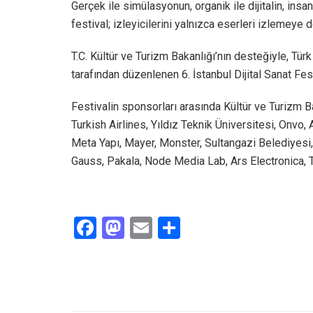
Gerçek ile simülasyonun, organik ile dijitalin, insan
festival; izleyicilerini yalnızca eserleri izlemeye 
T.C. Kültür ve Turizm Bakanlığı’nın desteğiyle,
tarafından düzenlenen 6. İstanbul Dijital Sanat Fes
Festivalin sponsorları arasında Kültür ve Turizm 
Turkish Airlines, Yıldız Teknik Üniversitesi, Onvo,
Meta Yapı, Mayer, Monster, Sultangazi Belediyesi, 
Gauss, Pakala, Node Media Lab, Ars Electronica, T
F
M
E
S
a
a
m
h
ce
st
ail
ar
b
o
e