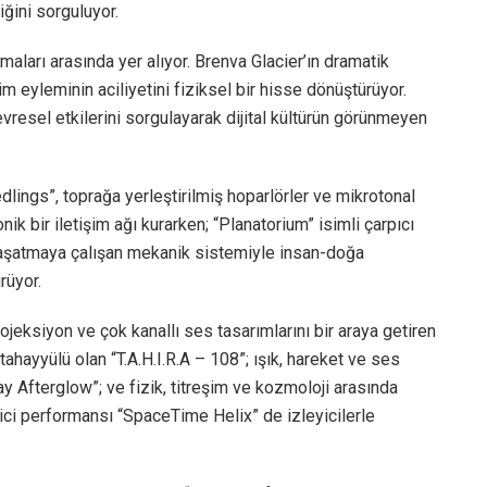
diğini sorguluyor.
emaları arasında yer alıyor. Brenva Glacier’ın dramatik
im eyleminin aciliyetini fiziksel bir hisse dönüştürüyor.
esel etkilerini sorgulayarak dijital kültürün görünmeyen
eedlings”, toprağa yerleştirilmiş hoparlörler ve mikrotonal
nik bir iletişim ağı kurarken; “Planatorium” isimli çarpıcı
 yaşatmaya çalışan mekanik sistemiyle insan-doğa
rüyor.
rojeksiyon ve çok kanallı ses tasarımlarını bir araya getiren
hayyülü olan “T.A.H.I.R.A – 108”; ışık, hareket ve ses
y Afterglow”; ve fizik, titreşim ve kozmoloji arasında
ici performansı “SpaceTime Helix” de izleyicilerle