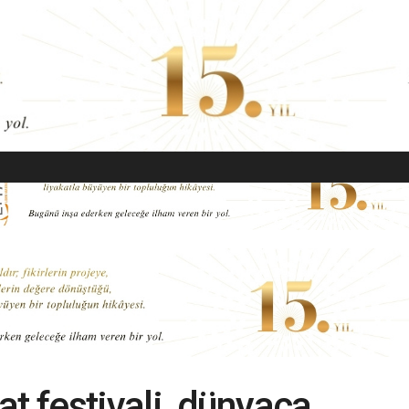
EKONOMI
MODA
GÜZELLIK
SAĞLIK
YAŞAM
SANAT
nat festivali, dünyaca