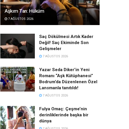
Aşkım Tan: Hüküm
7 AĞUSTOS 2026
Saç Dökülmesi Artık Kader
Değil! Saç Ekiminde Son
Gelişmeler
7 AĞUSTOS 2026
Yazar Seda Diker’in Yeni
Romanı “Aşk Kütüphanesi”
Bodrum’da Düzenlenen Özel
Lansmanla tanıtıldı!
7 AĞUSTOS 2026
Fulya Omaç: Çeşme’nin
derinliklerinde başka bir
dünya
7 AĞUSTOS 2026