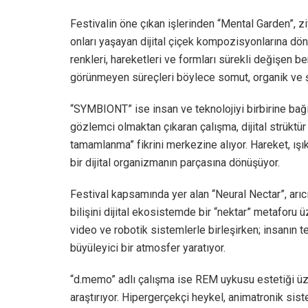
Festivalin öne çıkan işlerinden “Mental Garden”, z
onları yaşayan dijital çiçek kompozisyonlarına dön
renkleri, hareketleri ve formları sürekli değişen be
görünmeyen süreçleri böylece somut, organik ve şi
“SYMBIONT” ise insan ve teknolojiyi birbirine bağım
gözlemci olmaktan çıkaran çalışma, dijital strüktür 
tamamlanma” fikrini merkezine alıyor. Hareket, ışık
bir dijital organizmanın parçasına dönüşüyor.
Festival kapsamında yer alan “Neural Nectar”, arıcı
bilişini dijital ekosistemde bir “nektar” metaforu
video ve robotik sistemlerle birleşirken; insanın t
büyüleyici bir atmosfer yaratıyor.
“d.memo” adlı çalışma ise REM uykusu estetiği üzer
araştırıyor. Hipergerçekçi heykel, animatronik sist