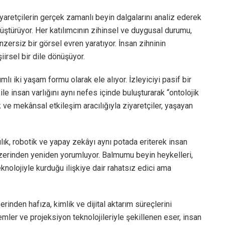
iyaretçilerin gerçek zamanlı beyin dalgalarını analiz ederek
üştürüyor. Her katılımcının zihinsel ve duygusal durumu,
nzersiz bir görsel evren yaratıyor. İnsan zihninin
irsel bir dile dönüşüyor.
lı iki yaşam formu olarak ele alıyor. İzleyiciyi pasif bir
ile insan varlığını aynı nefes içinde buluşturarak “ontolojik
 ve mekânsal etkileşim aracılığıyla ziyaretçiler, yaşayan
lık, robotik ve yapay zekâyı aynı potada eriterek insan
 üzerinden yeniden yorumluyor. Balmumu beyin heykelleri,
eknolojiyle kurduğu ilişkiye dair rahatsız edici ama
inden hafıza, kimlik ve dijital aktarım süreçlerini
emler ve projeksiyon teknolojileriyle şekillenen eser, insan