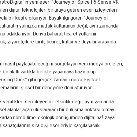
astroDigital’in yeni eseri “Journey of Spice | 5 Sense VR
i dijital teknolojileri bir araya getiren eser, izleyicileri
lu bir keşfe çıkarıyor. Büyük ilgi gören “Journey of
baharatın yalnızca mutfak kültürünün değil, aynı zamanda
na odaklanıyor. Dünya baharat ticaret yollarının
 ziyaretçilere tarih, ticaret, kültür ve duyular arasında
mı nasıl paylaşabileceğini sorgulayan yeni medya projeleri,
 bir akıllı varlıkla birlikte yaşamaya hazır olup
Rising Dusk” gibi gerçek zamanlı görsel-işitsel
malarını şiirsel bir deneyime dönüştürüyor.
ik yenilikleri sergileyen bir etkinlik değil, aynı zamanda
sel alanlar açan uluslararası bir buluşma noktası olmayı
ekâdan nörobilime, ekolojik dönüşümden dijital hafızaya
anatçılarının sıra dışı eserleriyle karşılaşacak.